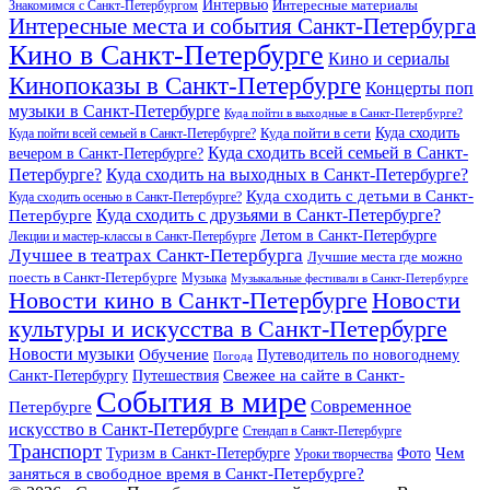
Интервью
Интересные материалы
Знакомимся с Санкт-Петербургом
Интересные места и события Санкт-Петербурга
Кино в Санкт-Петербурге
Кино и сериалы
Кинопоказы в Санкт-Петербурге
Концерты поп
музыки в Санкт-Петербурге
Куда пойти в выходные в Санкт-Петербурге?
Куда сходить
Куда пойти всей семьей в Санкт-Петербурге?
Куда пойти в сети
Куда сходить всей семьей в Санкт-
вечером в Санкт-Петербурге?
Петербурге?
Куда сходить на выходных в Санкт-Петербурге?
Куда сходить с детьми в Санкт-
Куда сходить осенью в Санкт-Петербурге?
Куда сходить с друзьями в Санкт-Петербурге?
Петербурге
Летом в Санкт-Петербурге
Лекции и мастер-классы в Санкт-Петербурге
Лучшее в театрах Санкт-Петербурга
Лучшие места где можно
поесть в Санкт-Петербурге
Музыка
Музыкальные фестивали в Санкт-Петербурге
Новости кино в Санкт-Петербурге
Новости
культуры и искусства в Санкт-Петербурге
Новости музыки
Обучение
Путеводитель по новогоднему
Погода
Свежее на сайте в Санкт-
Санкт-Петербургу
Путешествия
События в мире
Петербурге
Современное
искусство в Санкт-Петербурге
Стендап в Санкт-Петербурге
Транспорт
Чем
Туризм в Санкт-Петербурге
Фото
Уроки творчества
заняться в свободное время в Санкт-Петербурге?