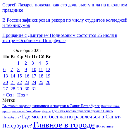
Сергей Лазарев показал, как его дочь выступила на школьном
празднике
В России зафиксирован рекорд по числу студентов колледжей
и техникумов
Прощание с Дмитрием Поднозовым состоится 25 июля в
театре «Особняк» в Петербурге
Октябрь 2025
Пн
Вт
Ср
Чт
Пт
Сб
Вс
1
2
3
4
5
6
7
8
9
10
11
12
13
14
15
16
17
18
19
20
21
22
23
24
25
26
27
28
29
30
31
« Сен
Ноя »
Метки
Выставки картин, живописи и графики в Санкт-Петербурге
Выставочные
Где и как весело провести время в Санкт-
пространства в Санкт-Петербурге
Где можно бесплатно развлечься в Санкт-
Петербурге?
Главное в городе
Петербурге?
Животные