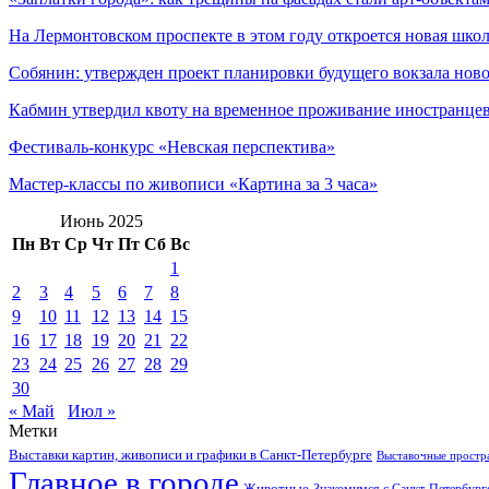
На Лермонтовском проспекте в этом году откроется новая школ
Собянин: утвержден проект планировки будущего вокзала но
Кабмин утвердил квоту на временное проживание иностранцев 
Фестиваль-конкурс «Невская перспектива»
Мастер-классы по живописи «Картина за 3 часа»
Июнь 2025
Пн
Вт
Ср
Чт
Пт
Сб
Вс
1
2
3
4
5
6
7
8
9
10
11
12
13
14
15
16
17
18
19
20
21
22
23
24
25
26
27
28
29
30
« Май
Июл »
Метки
Выставки картин, живописи и графики в Санкт-Петербурге
Выставочные простра
Главное в городе
Животные