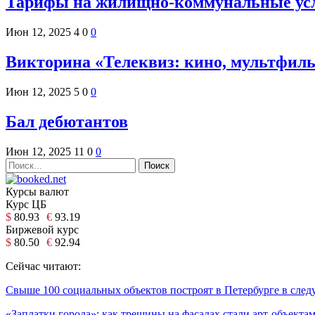
Тарифы на жилищно-коммунальные усл
Июн 12, 2025
4
0
0
Викторина «Телеквиз: кино, мультфил
Июн 12, 2025
5
0
0
Бал дебютантов
Июн 12, 2025
11
0
0
Курсы валют
Курс ЦБ
$
80.93
€
93.19
Биржевой курс
$
80.50
€
92.94
Сейчас читают:
Свыше 100 социальных объектов построят в Петербурге в сле
«Заплатки города»: как трещины на фасадах стали арт-объекта