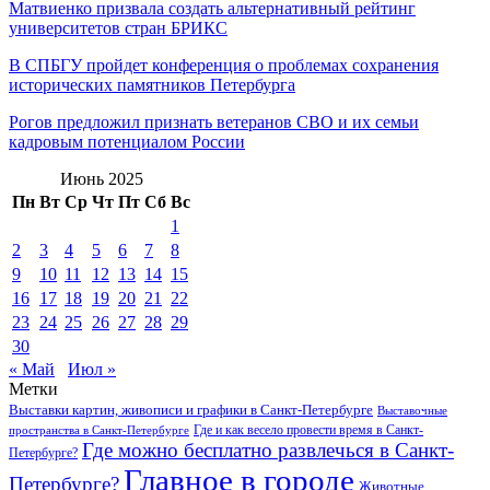
Матвиенко призвала создать альтернативный рейтинг
университетов стран БРИКС
В СПБГУ пройдет конференция о проблемах сохранения
исторических памятников Петербурга
Рогов предложил признать ветеранов СВО и их семьи
кадровым потенциалом России
Июнь 2025
Пн
Вт
Ср
Чт
Пт
Сб
Вс
1
2
3
4
5
6
7
8
9
10
11
12
13
14
15
16
17
18
19
20
21
22
23
24
25
26
27
28
29
30
« Май
Июл »
Метки
Выставки картин, живописи и графики в Санкт-Петербурге
Выставочные
Где и как весело провести время в Санкт-
пространства в Санкт-Петербурге
Где можно бесплатно развлечься в Санкт-
Петербурге?
Главное в городе
Петербурге?
Животные