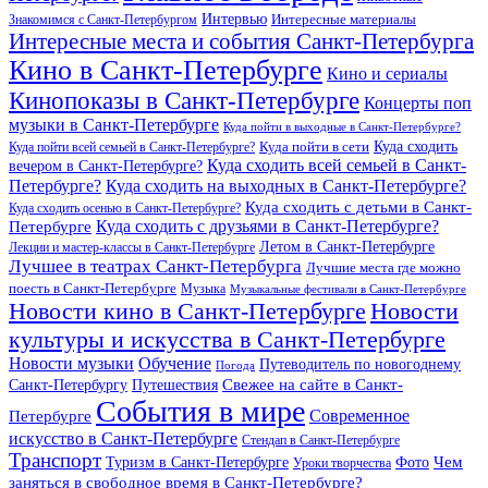
Интервью
Интересные материалы
Знакомимся с Санкт-Петербургом
Интересные места и события Санкт-Петербурга
Кино в Санкт-Петербурге
Кино и сериалы
Кинопоказы в Санкт-Петербурге
Концерты поп
музыки в Санкт-Петербурге
Куда пойти в выходные в Санкт-Петербурге?
Куда сходить
Куда пойти всей семьей в Санкт-Петербурге?
Куда пойти в сети
Куда сходить всей семьей в Санкт-
вечером в Санкт-Петербурге?
Петербурге?
Куда сходить на выходных в Санкт-Петербурге?
Куда сходить с детьми в Санкт-
Куда сходить осенью в Санкт-Петербурге?
Куда сходить с друзьями в Санкт-Петербурге?
Петербурге
Летом в Санкт-Петербурге
Лекции и мастер-классы в Санкт-Петербурге
Лучшее в театрах Санкт-Петербурга
Лучшие места где можно
поесть в Санкт-Петербурге
Музыка
Музыкальные фестивали в Санкт-Петербурге
Новости кино в Санкт-Петербурге
Новости
культуры и искусства в Санкт-Петербурге
Новости музыки
Обучение
Путеводитель по новогоднему
Погода
Свежее на сайте в Санкт-
Санкт-Петербургу
Путешествия
События в мире
Петербурге
Современное
искусство в Санкт-Петербурге
Стендап в Санкт-Петербурге
Транспорт
Чем
Туризм в Санкт-Петербурге
Фото
Уроки творчества
заняться в свободное время в Санкт-Петербурге?