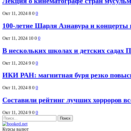
Лекция о кинематографе стран мусульм
Окт 11, 2024
8
0
0
100-летие Шарля Азнавура и концерты 
Окт 11, 2024
10
0
0
В нескольких школах и детских садах 
Окт 11, 2024
9
0
0
ИКИ РАН: магнитная буря резко повыс
Окт 11, 2024
8
0
0
Составили рейтинг лучших хорроров вс
Окт 11, 2024
9
0
0
Курсы валют