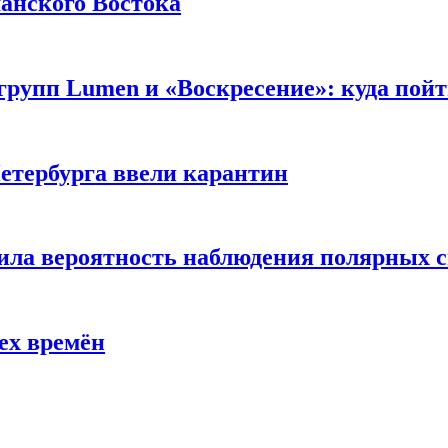
анского Востока
групп Lumen и «Воскресение»: куда пой
Петербурга ввели карантин
ила вероятность наблюдения полярных 
ех времён