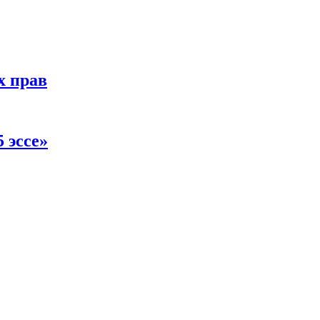
х прав
 эссе»