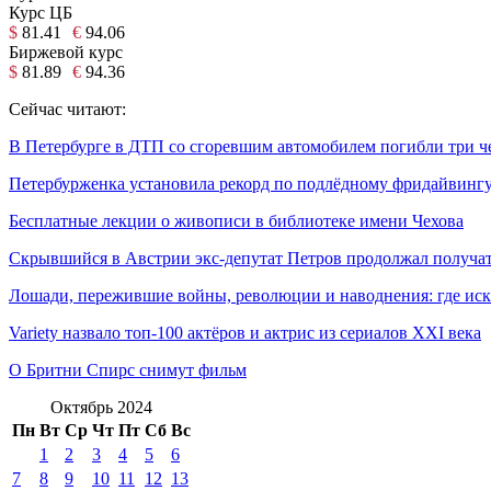
Курс ЦБ
$
81.41
€
94.06
Биржевой курс
$
81.89
€
94.36
Сейчас читают:
В Петербурге в ДТП со сгоревшим автомобилем погибли три ч
Петербурженка установила рекорд по подлёдному фридайвинг
Бесплатные лекции о живописи в библиотеке имени Чехова
Скрывшийся в Австрии экс-депутат Петров продолжал получат
Лошади, пережившие войны, революции и наводнения: где иск
Variety назвало топ-100 актёров и актрис из сериалов XXI века
О Бритни Спирс снимут фильм
Октябрь 2024
Пн
Вт
Ср
Чт
Пт
Сб
Вс
1
2
3
4
5
6
7
8
9
10
11
12
13