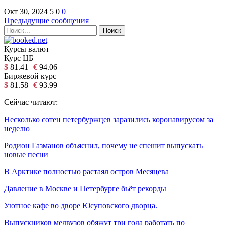
Окт 30, 2024
5
0
0
Предыдущие сообщения
Курсы валют
Курс ЦБ
$
81.41
€
94.06
Биржевой курс
$
81.58
€
93.99
Сейчас читают:
Несколько сотен петербуржцев заразились коронавирусом за
неделю
Родион Газманов объяснил, почему не спешит выпускать
новые песни
В Арктике полностью растаял остров Месяцева
Давление в Москве и Петербурге бьёт рекорды
Уютное кафе во дворе Юсуповского дворца.
Выпускников медвузов обяжут три года работать по