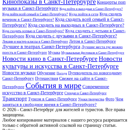
Кинопоказы в Санкт-Петербурге
Концерты поп
музыки в Санкт-Петербурге
Куда пойти в выходные в Санкт-Петербурге?
Куда сходить
Куда пойти всей семьей в Санкт-Петербурге?
Куда пойти в сети
Куда сходить всей семьей в Санкт-
вечером в Санкт-Петербурге?
Петербурге?
Куда сходить на выходных в Санкт-Петербурге?
Куда сходить с детьми в Санкт-
Куда сходить осенью в Санкт-Петербурге?
Куда сходить с друзьями в Санкт-Петербурге?
Петербурге
Летом в Санкт-Петербурге
Лекции и мастер-классы в Санкт-Петербурге
Лучшее в театрах Санкт-Петербурга
Лучшие места где можно
поесть в Санкт-Петербурге
Музыка
Музыкальные фестивали в Санкт-Петербурге
Новости кино в Санкт-Петербурге
Новости
культуры и искусства в Санкт-Петербурге
Новости музыки
Обучение
Путеводитель по новогоднему
Погода
Свежее на сайте в Санкт-
Санкт-Петербургу
Путешествия
События в мире
Петербурге
Современное
искусство в Санкт-Петербурге
Стендап в Санкт-Петербурге
Транспорт
Чем
Туризм в Санкт-Петербурге
Фото
Уроки творчества
заняться в свободное время в Санкт-Петербурге?
© 2026 - Санкт-Петербург для жителей и туристов. Все права
защищены.
Любое копирование материалов с нашего ресурса разрешается
только с обратной активной ссылкой на страницу статьи.