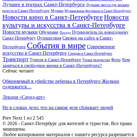
Лучшее в театрах Санкт-Петербурга
Лучшие места где можно
поесть в Санкт-Петербурге
Музыка
Музыкальные фестивали в Санкт-Петербурге
Новости кино в Санкт-Петербурге
Новости
культуры и искусства в Санкт-Петербурге
Новости музыки
Обучение
Путеводитель по новогоднему
Погода
Свежее на сайте в Санкт-
Санкт-Петербургу
Путешествия
События в мире
Петербурге
Современное
искусство в Санкт-Петербурге
Стендап в Санкт-Петербурге
Транспорт
Чем
Туризм в Санкт-Петербурге
Фото
Уроки творчества
заняться в свободное время в Санкт-Петербурге?
Сейчас читают
Обвиняемый в убийстве ребенка в Петербурге Жилкин
содержится…
Лекция «Саунд-арт»
Не в словах дело: что на самом деле сближает людей
Prev
Next
1 из 2 545
© 2026 - Санкт-Петербург для жителей и туристов. Все права
защищены.
Любое копирование материалов с нашего ресурса разрешается