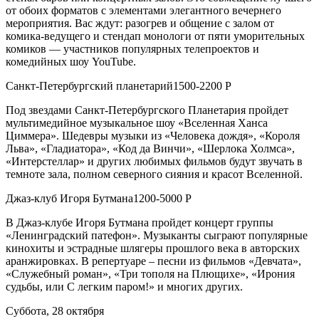
от обоих форматов с элементами элегантного вечернего
мероприятия. Вас ждут: разогрев и общение с залом от
комика-ведущего и стендап монологи от пяти уморительных
комиков — участников популярных телепроектов и
комедийных шоу YouTube.
Санкт-Петербургский планетарий1500-2200 Р
Под звездами Санкт-Петербургского Планетария пройдет
мультимедийное музыкальное шоу «Вселенная Ханса
Циммера». Шедевры музыки из «Человека дождя», «Короля
Льва», «Гладиатора», «Код да Винчи», «Шерлока Холмса»,
«Интерстеллар» и других любимых фильмов будут звучать в
темноте зала, полном северного сияния и красот Вселенной.
Джаз-клуб Игоря Бутмана1200-5000 Р
В Джаз-клубе Игоря Бутмана пройдет концерт группы
«Ленинградский патефон». Музыканты сыграют популярные
кинохиты и эстрадные шлягеры прошлого века в авторских
аранжировках. В репертуаре – песни из фильмов «Девчата»,
«Служебный роман», «Три тополя на Плющихе», «Ирония
судьбы, или С легким паром!» и многих других.
Суббота, 28 октября