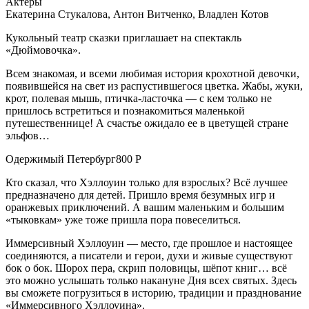
Актёры
Екатерина Стукалова, Антон Витченко, Владлен Котов
Кукольный театр сказки приглашает на спектакль
«Дюймовочка».
Всем знакомая, и всеми любимая история крохотной девочки,
появившейся на свет из распустившегося цветка. Жабы, жуки,
крот, полевая мышь, птичка-ласточка — с кем только не
пришлось встретиться и познакомиться маленькой
путешественнице! А счастье ожидало ее в цветущей стране
эльфов…
Одержимый Петербург800 Р
Кто сказал, что Хэллоуин только для взрослых? Всё лучшее
предназначено для детей. Пришло время безумных игр и
оранжевых приключений. А вашим маленьким и большим
«тыковкам» уже тоже пришла пора повеселиться.
Иммерсивный Хэллоуин — место, где прошлое и настоящее
соединяются, а писатели и герои, духи и живые существуют
бок о бок. Шорох пера, скрип половицы, шёпот книг… всё
это можно услышать только накануне Дня всех святых. Здесь
вы сможете погрузиться в историю, традиции и празднование
«Иммерсивного Хэллоуина».