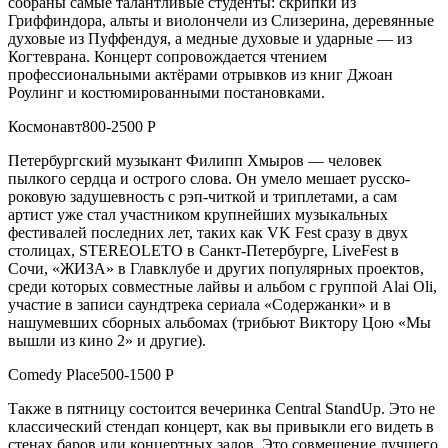
собраны самые талантливые студенты: скрипки из
Гриффиндора, альты и виолончели из Слизерина, деревянные
духовые из Пуффендуя, а медные духовые и ударные — из
Когтеврана. Концерт сопровождается чтением
профессиональными актёрами отрывков из книг Джоан
Роулинг и костюмированными постановками.
Космонавт800-2500 Р
Петербургский музыкант Филипп Хмыров — человек
пылкого сердца и острого слова. Он умело мешает русско-
роковую задушевность с рэп-читкой и триплетами, а сам
артист уже стал участником крупнейших музыкальных
фестивалей последних лет, таких как VK Fest сразу в двух
столицах, STEREOLETO в Санкт-Петербурге, LiveFest в
Сочи, «ЖИЗА» в Главклубе и других популярных проектов,
среди которых совместные лайвы и альбом с группой Alai Oli,
участие в записи саундтрека сериала «Содержанки» и в
нашумевших сборных альбомах (трибьют Виктору Цою «Мы
вышли из кино 2» и другие).
Comedy Place500-1500 Р
Также в пятницу состоится вечеринка Central StandUp. Это не
классический стендап концерт, как вы привыкли его видеть в
стенах баров или концертных залов. Это совмещение лучшего