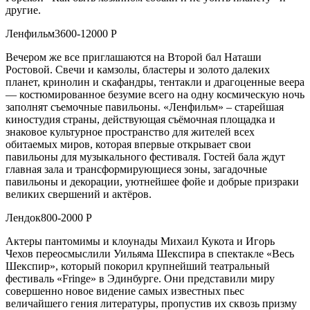
другие.
Ленфильм3600-12000 Р
Вечером же все приглашаются на Второй бал Наташи
Ростовой. Свечи и камзолы, бластеры и золото далеких
планет, кринолин и скафандры, тентакли и драгоценные веера
— костюмированное безумие всего на одну космическую ночь
заполнят съемочные павильоны. «Ленфильм» – старейшая
киностудия страны, действующая съёмочная площадка и
знаковое культурное пространство для жителей всех
обитаемых миров, которая впервые открывает свои
павильоны для музыкального фестиваля. Гостей бала ждут
главная зала и трансформирующиеся зоны, загадочные
павильоны и декорации, уютнейшее фойе и добрые призраки
великих свершений и актёров.
Лендок800-2000 Р
Актеры пантомимы и клоунады Михаил Кукота и Игорь
Чехов переосмыслили Уильяма Шекспира в спектакле «Весь
Шекспир», который покорил крупнейший театральный
фестиваль «Fringe» в Эдинбурге. Они представили миру
совершенно новое видение самых известных пьес
величайшего гения литературы, пропустив их сквозь призму