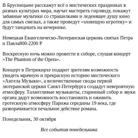
В Брусницыне расскажут всё о мистических праздниках в
разных культурах мира, научат мастерить гирлянду, покажут
забавные мультики со страшилками и леденящее душу кино
для самых смелых, а также проведут «зловещую игротеку» и
будут танцевать на вечеринке.
Немецкая Евангелическо-Лютеранская церковь святых Петра
и Павла800-2200 Р
Воскресную ночь можно провести в соборе, слушая концерт
«The Phantom of the Opera».
Концерт в Петрикирхе подарит зрителям возможность
увидеть мрачную и прекрасную историю мистического
«Ангела Музыки», а величественные своды первой
лютеранской церкви Санкт-Петербурга создадут невероятную
атмосферу. Талантливые музыканты, старинный собор и звуки
органа дадут возможность восстановить и оживить
гротескную атмосферу Парижа середины 19 века, где
разворачивается печальное действие романа.
Понедельник, 30 октября
Все события понедельника