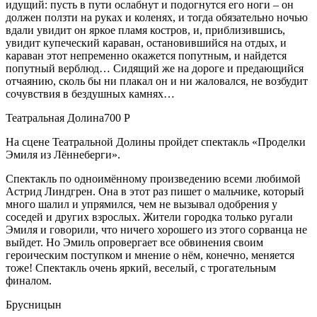
идущий: пусть в пути ослабнут и подогнутся его ноги – он
должен ползти на руках и коленях, и тогда обязательно ночью
вдали увидит он яркое пламя костров, и, приблизившись,
увидит купеческий караван, остановившийся на отдых, и
караван этот непременно окажется попутным, и найдется
попутный верблюд… Сидящий же на дороге и предающийся
отчаянию, сколь бы ни плакал он и ни жаловался, не возбудит
сочувствия в бездушных камнях…
Театральная Долина700 Р
На сцене Театральной Долины пройдет спектакль «Проделки
Эмиля из Лённеберги».
Спектакль по одноимённому произведению всеми любимой
Астрид Линдгрен. Она в этот раз пишет о мальчике, который
много шалил и упрямился, чем не вызывал одобрения у
соседей и других взрослых. Жители городка только ругали
Эмиля и говорили, что ничего хорошего из этого сорванца не
выйдет. Но Эмиль опровергает все обвинения своим
героическим поступком и мнение о нём, конечно, меняется
тоже! Спектакль очень яркий, веселый, с трогательным
финалом.
Брусницын