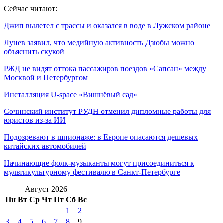
Сейчас читают:
Джип вылетел с трассы и оказался в воде в Лужском районе
Лунев заявил, что медийную активность Дзюбы можно
объяснить скукой
РЖД не видят оттока пассажиров поездов «Сапсан» между
Москвой и Петербургом
Инсталляция U-space «Вишнёвый сад»
Сочинский институт РУДН отменил дипломные работы для
юристов из-за ИИ
Подозревают в шпионаже: в Европе опасаются дешевых
китайских автомобилей
Начинающие фолк-музыканты могут присоединиться к
мультикультурному фестивалю в Санкт-Петербурге
Август 2026
Пн
Вт
Ср
Чт
Пт
Сб
Вс
1
2
3
4
5
6
7
8
9