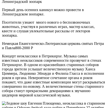
Ленинградский зоопарк
Первый день осенних каникул можно провести в
Ленинградском зоопарке.
Посетители узнают много нового о беспозвоночных
животных, участвуя в различных играх, мастер классах,
квесте и слушая увлекательные рассказы от лекторов
зоопарка.
Немецкая Евангелическо-Лютеранская церковь святых Петра
и Павла800-2000 Р
Концерт неоклассики в Петрикирхе. Музыка самых
известных неоклассиков современности прозвучит в стенах
Петрикирхе. В одном из красивейших старинных соборов
города зрители услышат величественную музыку Ханса
Циммера, Людовико Эйнауди и Филипа Гласса в исполнении
рояля и органа. Невероятное сочетание органа и рояля
покажет, что даже известные композиции могут раскрываться
совершенно по-новому. А величественные стены старинного
собора станут прекрасными декорациями к звучанию
шедевров мировой классической музыки.