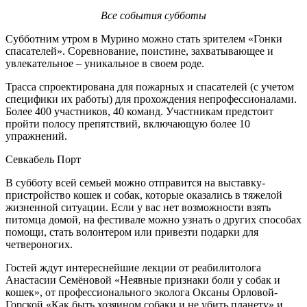
Все события субботы
Субботним утром в Мурино можно стать зрителем «Гонки
спасателей». Соревнование, поистине, захватывающее и
увлекательное – уникальное в своем роде.
Трасса спроектирована для пожарных и спасателей (с учетом
специфики их работы) для прохождения непрофессионалами.
Более 400 участников, 40 команд. Участникам предстоит
пройти полосу препятствий, включающую более 10
упражнений.
Севкабель Порт
В субботу всей семьей можно отправится на выставку-
пристройство кошек и собак, которые оказались в тяжелой
жизненной ситуации. Если у вас нет возможности взять
питомца домой, на фестивале можно узнать о других способах
помощи, стать волонтером или привезти подарки для
четвероногих.
Гостей ждут интереснейшие лекции от реабилитолога
Анастасии Семёновой «Неявные признаки боли у собак и
кошек», от профессионального эколога Оксаны Орловой-
Горской «Как быть хозяином собаки и не убить планету» и