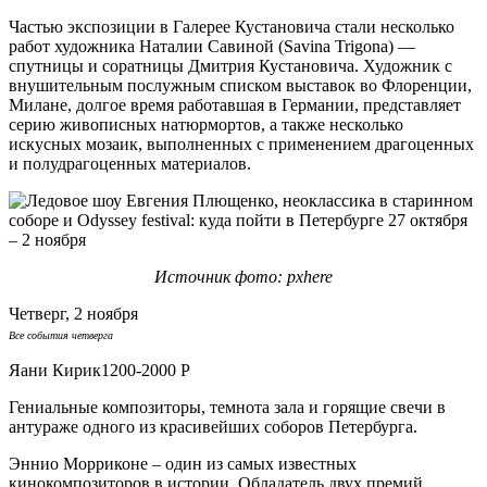
Частью экспозиции в Галерее Кустановича стали несколько
работ художника Наталии Савиной (Savina Trigona) —
спутницы и соратницы Дмитрия Кустановича. Художник с
внушительным послужным списком выставок во Флоренции,
Милане, долгое время работавшая в Германии, представляет
серию живописных натюрмортов, а также несколько
искусных мозаик, выполненных с применением драгоценных
и полудрагоценных материалов.
Источник фото: pxhere
Четверг, 2 ноября
Все события четверга
Яани Кирик1200-2000 Р
Гениальные композиторы, темнота зала и горящие свечи в
антураже одного из красивейших соборов Петербурга.
Эннио Морриконе – один из самых известных
кинокомпозиторов в истории. Обладатель двух премий