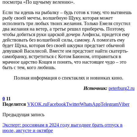
посмотра «По щучьему велению».
Если ты идешь на рыбалку – будь готов к тому, что вытянешь
рыбу своей мечты, волшебную Щуку, которая может
исполнить три любых твоих желания. Только Емеля спустил
два желания на ветер, а третье решил приберечь. Поэтому,
чтобы добиться руки царской дочери Анфисы, придется ему
действовать без волшебной силы, самому. А помогать ему
будет Щука, которая без своей шкурки предстает обычной
девушкой Василисой. Вместе им предстоит найти скатерть-
самобранку, встретиться с Котом Баюном, отправиться в
мрачное царство Кощея и понять, что настоящее чудо – это
быть с тем, кого любишь.
Полная информация о спектаклях и новинках кино.
Источник:
peterburg2.ru
0
11
Поделится
VK
OK.ru
Facebook
Twitter
WhatsApp
Telegram
Viber
Предыдущая запись
Эксперт: россиянам в 2024 году выгоднее брать отпуск в
июле, августе и октябре