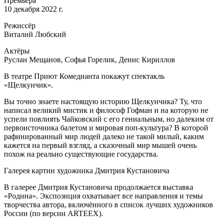
Премьера
10 декабря 2022 г.
Режиссёр
Виталий Любский
Актёры
Руслан Мещанов, Софья Горелик, Денис Кириллов
В театре Приют Комедианта покажут спектакль
«Щелкунчик».
Вы точно знаете настоящую историю Щелкунчика? Ту, что
написал великий мистик и философ Гофман и на которую не
успели повлиять Чайковский с его гениальным, но далеким от
первоисточника балетом и мировая поп-культура? В которой
рафинированный мир людей далеко не такой милый, каким
кажется на первый взгляд, а сказочный мир мышей очень
похож на реально существующие государства.
Галерея картин художника Дмитрия Кустановича
В галерее Дмитрия Кустановича продолжается выставка
«Родина». Экспозиция охватывает все направления и темы
творчества автора, включённого в список лучших художников
России (по версии ARTEEX).