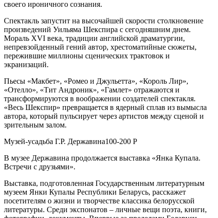
своего ироничного сознания.
Спектакль запустит на высочайшей скорости столкновение
произведений Уильяма Шекспира с сегодняшним днем.
Мораль XVI века, традиции английской драматургии,
непревзойденный гений автор, хрестоматийные сюжеты,
пережившие миллионы сценических трактовок и
экранизаций.
Пьесы «Макбет», «Ромео и Джульетта», «Король Лир»,
«Отелло», «Тит Андроник», «Гамлет» отражаются и
трансформируются в воображении создателей спектакля.
«Весь Шекспир» превращается в ядерный сплав из вымысла
автора, который пульсирует через артистов между сценой и
зрительным залом.
Музей-усадьба Г.Р. Державина100-200 Р
В музее Державина продолжается выставка «Янка Купала.
Встречи с друзьями».
Выставка, подготовленная Государственным литературным
музеем Янки Купалы Республики Беларусь, расскажет
посетителям о жизни и творчестве классика белорусской
литературы. Среди экспонатов – личные вещи поэта, книги,