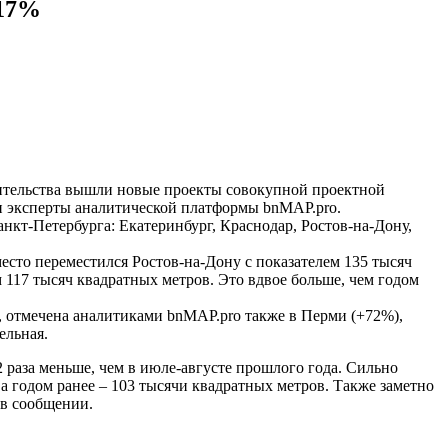
 17%
оительства вышли новые проекты совокупной проектной
и эксперты аналитической платформы bnMAP.pro.
кт-Петербурга: Екатеринбург, Краснодар, Ростов-на-Дону,
место переместился Ростов-на-Дону с показателем 135 тысяч
м 117 тысяч квадратных метров. Это вдвое больше, чем годом
 отмечена аналитиками bnMAP.pro также в Перми (+72%),
ельная.
2 раза меньше, чем в июле-августе прошлого года. Сильно
 а годом ранее – 103 тысячи квадратных метров. Также заметно
 в сообщении.