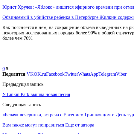
Юрист Хрулев: «Яблоко» лишится эфирного времени при отм
Обвиняемый в убийстве ребенка в Петербурге Жилкин содер
Как поясняется в нем, на сокращение объема выведенных на ры
некоторых исследованных городах более 90% в общей структуре
более чем 70%.
0
5
Поделится
VK
OK.ru
Facebook
Twitter
WhatsApp
Telegram
Viber
Предыдущая запись
У Linkin Park вышла новая песня
Следующая запись
«Белая» вечеринка, встреча с Евгением Гришковцом и День тури
Вам также могут понравиться
Еще от автора