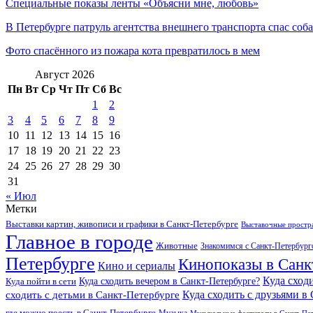
Специальные показы ленты «Объясни мне, любовь»
В Петербурге патруль агентства внешнего транспорта спас соб
Фото спасённого из пожара кота превратилось в мем
Август 2026
Пн
Вт
Ср
Чт
Пт
Сб
Вс
1
2
3
4
5
6
7
8
9
10
11
12
13
14
15
16
17
18
19
20
21
22
23
24
25
26
27
28
29
30
31
« Июл
Метки
Выставки картин, живописи и графики в Санкт-Петербурге
Выставочные простра
Главное в городе
Животные
Знакомимся с Санкт-Петербур
Петербурге
Кинопоказы в Санк
Кино и сериалы
Куда сход
Куда сходить вечером в Санкт-Петербурге?
Куда пойти в сети
Куда сходить с друзьями в
сходить с детьми в Санкт-Петербурге
где можно поесть в Санкт-Петербурге
Музыкальные фестивали в Санкт-Пе