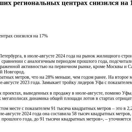
йших региональных центрах снизился на
Петербурга, в июле-августе 2024 года на рынок жилищного стр
в сравнении с аналогичным периодом прошлого года, подсчитал
ыраженной активностью на первичном рынке, кроме Москвы и Сан
ий Новгород.
ратных метров, что на 28% меньше, чем годом ранее. На второе 
е-августе 2023 года. Замыкает тройку лидеров Уфа с показателе
 проектах, выведенных в продажу в июле-августе, помимо Уфы,
 мегаполисах динамика общей площади лотов в стартах отрицат
том месте с показателем 91 тысяча квадратных метров – это в 2,
е-августе 2024 года она составила 58 тысяч квадратных метров,
прошлого года, до 91 тысячи квадратных метров», – уточняется