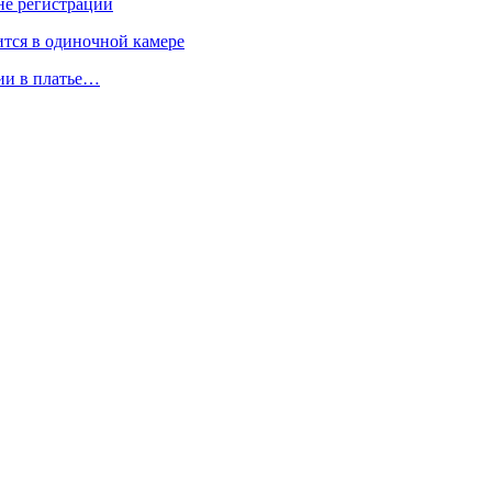
не регистрации
тся в одиночной камере
сии в платье…