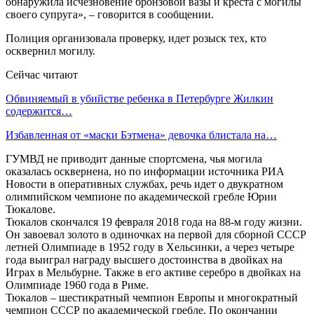
обнаружила исчезновение бронзовой вазы и креста с могилы
своего супруга», – говорится в сообщении.
Полиция организовала проверку, идет розыск тех, кто
осквернил могилу.
Сейчас читают
Обвиняемый в убийстве ребенка в Петербурге Жилкин
содержится…
Избавленная от «маски Бэтмена» девочка блистала на…
ГУМВД не приводит данные спортсмена, чья могила
оказалась осквернена, но по информации источника РИА
Новости в оперативных службах, речь идет о двукратном
олимпийском чемпионе по академической гребле Юрии
Тюкалове.
Тюкалов скончался 19 февраля 2018 года на 88-м году жизни.
Он завоевал золото в одиночках на первой для сборной СССР
летней Олимпиаде в 1952 году в Хельсинки, а через четыре
года выиграл награду высшего достоинства в двойках на
Играх в Мельбурне. Также в его активе серебро в двойках на
Олимпиаде 1960 года в Риме.
Тюкалов – шестикратный чемпион Европы и многократный
чемпион СССР по академической гребле. По окончании