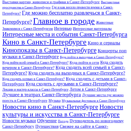
Выставки картин, живописи и графики в Санкт-Петербурге
Выставочные
Где и как весело провести время в Санкт-
пространства в Санкт-Петербурге
Где можно бесплатно развлечься в Санкт-
Петербурге?
Главное в городе
Петербурге?
Животные
Интервью
Интересные материалы
Знакомимся с Санкт-Петербургом
Интересные места и события Санкт-Петербурга
Кино в Санкт-Петербурге
Кино и сериалы
Кинопоказы в Санкт-Петербурге
Концерты поп
музыки в Санкт-Петербурге
Куда пойти в выходные в Санкт-Петербурге?
Куда сходить
Куда пойти всей семьей в Санкт-Петербурге?
Куда пойти в сети
Куда сходить всей семьей в Санкт-
вечером в Санкт-Петербурге?
Петербурге?
Куда сходить на выходных в Санкт-Петербурге?
Куда сходить с детьми в Санкт-
Куда сходить осенью в Санкт-Петербурге?
Куда сходить с друзьями в Санкт-Петербурге?
Петербурге
Летом в Санкт-Петербурге
Лекции и мастер-классы в Санкт-Петербурге
Лучшее в театрах Санкт-Петербурга
Лучшие места где можно
поесть в Санкт-Петербурге
Музыка
Музыкальные фестивали в Санкт-Петербурге
Новости кино в Санкт-Петербурге
Новости
культуры и искусства в Санкт-Петербурге
Новости музыки
Обучение
Путеводитель по новогоднему
Погода
Свежее на сайте в Санкт-
Санкт-Петербургу
Путешествия