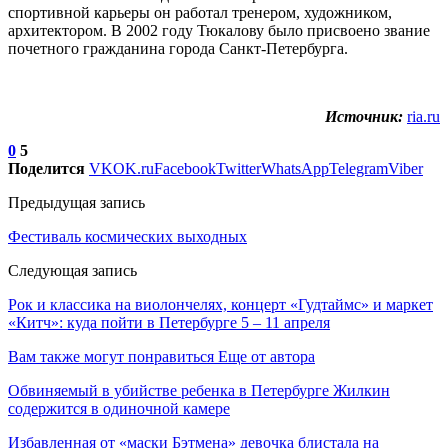
спортивной карьеры он работал тренером, художником,
архитектором. В 2002 году Тюкалову было присвоено звание
почетного гражданина города Санкт-Петербурга.
Источник:
ria.ru
0
5
Поделится
VK
OK.ru
Facebook
Twitter
WhatsApp
Telegram
Viber
Предыдущая запись
Фестиваль космических выходных
Следующая запись
Рок и классика на виолончелях, концерт «Гудтаймс» и маркет
«Китч»: куда пойти в Петербурге 5 – 11 апреля
Вам также могут понравиться
Еще от автора
Обвиняемый в убийстве ребенка в Петербурге Жилкин
содержится в одиночной камере
Избавленная от «маски Бэтмена» девочка блистала на