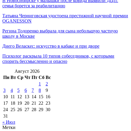
В Новосибирске у малышки после ковида выявили ДЦП:
семья борется за реабилитацию
Татьяна Черниговская удостоена престижной научной премии
OGANESSON
Регина Тодоренко выбрала для сына небольшую частную
школу в Москве
Диего Веласкес: искусство в кабаке и при дворе
Психолог раскрыла 10 типов собеседников, с которыми
спорить бессмысленно и опасно
Август 2026
Пн
Вт
Ср
Чт
Пт
Сб
Вс
1
2
3
4
5
6
7
8
9
10
11
12
13
14
15
16
17
18
19
20
21
22
23
24
25
26
27
28
29
30
31
« Июл
Метки