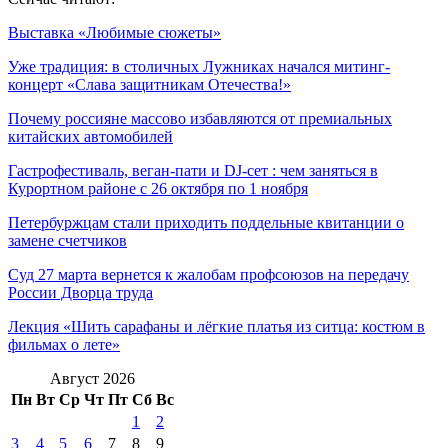
Выставка «Любимые сюжеты»
Уже традиция: в столичных Лужниках начался митинг-
концерт «Слава защитникам Отечества!»
Почему россияне массово избавляются от премиальных
китайских автомобилей
Гастрофестиваль, веган-пати и DJ-сет : чем заняться в
Курортном районе с 26 октября по 1 ноября
Петербуржцам стали приходить поддельные квитанции о
замене счетчиков
Суд 27 марта вернется к жалобам профсоюзов на передачу
России Дворца труда
Лекция «Шить сарафаны и лёгкие платья из ситца: костюм в
фильмах о лете»
Август 2026
Пн
Вт
Ср
Чт
Пт
Сб
Вс
1
2
3
4
5
6
7
8
9