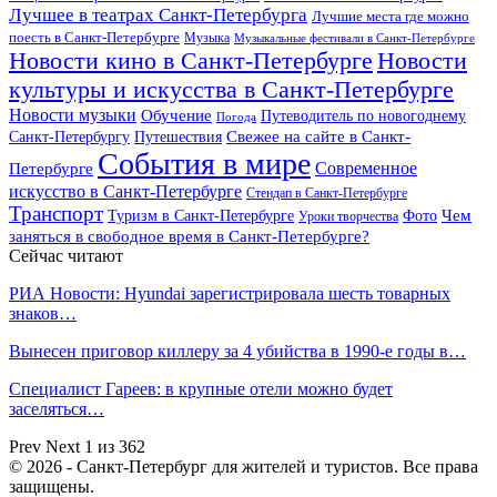
Лучшее в театрах Санкт-Петербурга
Лучшие места где можно
поесть в Санкт-Петербурге
Музыка
Музыкальные фестивали в Санкт-Петербурге
Новости кино в Санкт-Петербурге
Новости
культуры и искусства в Санкт-Петербурге
Новости музыки
Обучение
Путеводитель по новогоднему
Погода
Свежее на сайте в Санкт-
Санкт-Петербургу
Путешествия
События в мире
Петербурге
Современное
искусство в Санкт-Петербурге
Стендап в Санкт-Петербурге
Транспорт
Чем
Туризм в Санкт-Петербурге
Фото
Уроки творчества
заняться в свободное время в Санкт-Петербурге?
Сейчас читают
РИА Новости: Hyundai зарегистрировала шесть товарных
знаков…
Вынесен приговор киллеру за 4 убийства в 1990-е годы в…
Специалист Гареев: в крупные отели можно будет
заселяться…
Prev
Next
1 из 362
© 2026 - Санкт-Петербург для жителей и туристов. Все права
защищены.