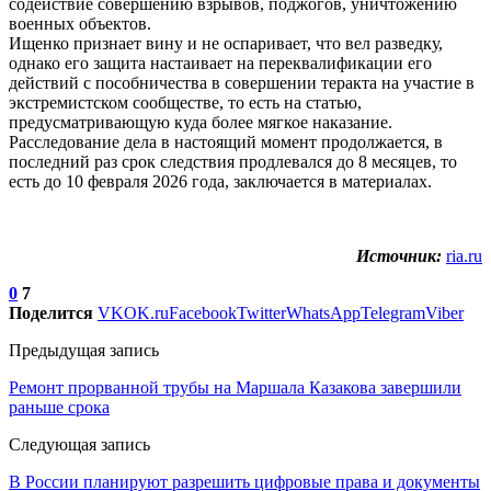
содействие совершению взрывов, поджогов, уничтожению
военных объектов.
Ищенко признает вину и не оспаривает, что вел разведку,
однако его защита настаивает на переквалификации его
действий с пособничества в совершении теракта на участие в
экстремистском сообществе, то есть на статью,
предусматривающую куда более мягкое наказание.
Расследование дела в настоящий момент продолжается, в
последний раз срок следствия продлевался до 8 месяцев, то
есть до 10 февраля 2026 года, заключается в материалах.
Источник:
ria.ru
0
7
Поделится
VK
OK.ru
Facebook
Twitter
WhatsApp
Telegram
Viber
Предыдущая запись
Ремонт прорванной трубы на Маршала Казакова завершили
раньше срока
Следующая запись
В России планируют разрешить цифровые права и документы