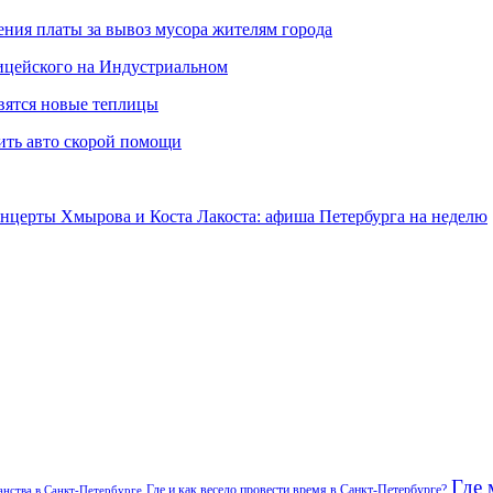
ния платы за вывоз мусора жителям города
лицейского на Индустриальном
вятся новые теплицы
ить авто скорой помощи
онцерты Хмырова и Коста Лакоста: афиша Петербурга на неделю
Где 
Где и как весело провести время в Санкт-Петербурге?
нства в Санкт-Петербурге