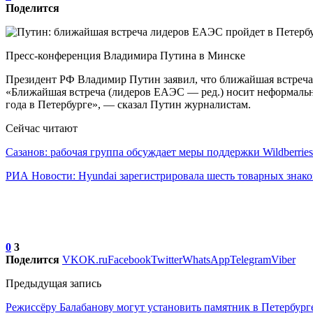
Поделится
Пресс-конференция Владимира Путина в Минске
Президент РФ Владимир Путин заявил, что ближайшая встреча
«Ближайшая встреча (лидеров ЕАЭС — ред.) носит неформальный
года в Петербурге», — сказал Путин журналистам.
Сейчас читают
Сазанов: рабочая группа обсуждает меры поддержки Wildberries
РИА Новости: Hyundai зарегистрировала шесть товарных знак
0
3
Поделится
VK
OK.ru
Facebook
Twitter
WhatsApp
Telegram
Viber
Предыдущая запись
Режиссёру Балабанову могут установить памятник в Петербург