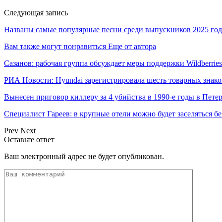
Следующая запись
Названы самые популярные песни среди выпускников 2025 год
Вам также могут понравиться
Еще от автора
Сазанов: рабочая группа обсуждает меры поддержки Wildberries
РИА Новости: Hyundai зарегистрировала шесть товарных знако
Вынесен приговор киллеру за 4 убийства в 1990-е годы в Пете
Специалист Гареев: в крупные отели можно будет заселяться б
Prev
Next
Оставьте ответ
Ваш электронный адрес не будет опубликован.