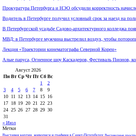
Прокуратура Петербурга и НЭО обсудили корректность начисле
Водитель в Петербурге получил условный срок за наезд на по
В Петербургской усадьбе Садово-архитектурного колледжа поя
МВД: в Петербурге мужчина выстрелил воздух, чтобы потороп
Лекция «Траектории кинематографа Северной Кореи»
Алые паруса, Огненное шоу Каскадеров, Фестиваль Пионов, к
Август 2026
Пн
Вт
Ср
Чт
Пт
Сб
Вс
1
2
3
4
5
6
7
8
9
10
11
12
13
14
15
16
17
18
19
20
21
22
23
24
25
26
27
28
29
30
31
« Июл
Метки
Выставки картин, живописи и графики в Санкт-Петербурге
Выставочные простра