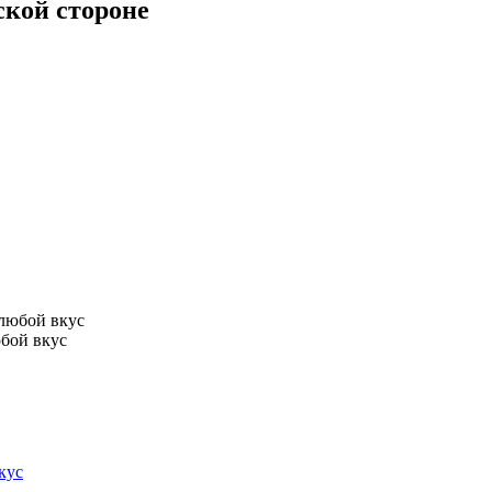
ской стороне
юбой вкус
кус