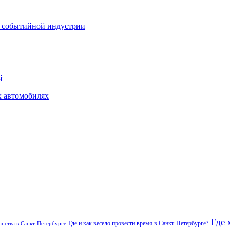
й событийной индустрии
й
х автомобилях
Где 
Где и как весело провести время в Санкт-Петербурге?
нства в Санкт-Петербурге