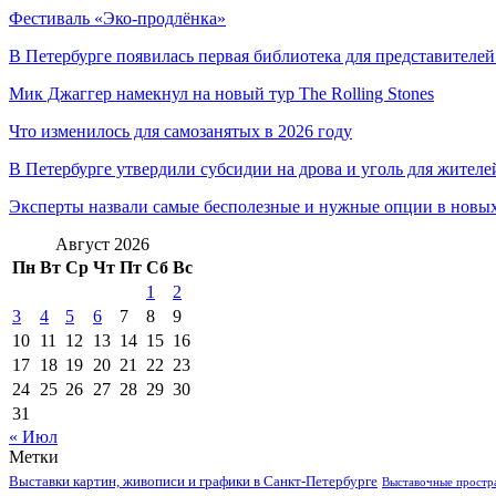
Фестиваль «Эко-продлёнка»
В Петербурге появилась первая библиотека для представителе
Мик Джаггер намекнул на новый тур The Rolling Stones
Что изменилось для самозанятых в 2026 году
В Петербурге утвердили субсидии на дрова и уголь для жителе
Эксперты назвали самые бесполезные и нужные опции в новы
Август 2026
Пн
Вт
Ср
Чт
Пт
Сб
Вс
1
2
3
4
5
6
7
8
9
10
11
12
13
14
15
16
17
18
19
20
21
22
23
24
25
26
27
28
29
30
31
« Июл
Метки
Выставки картин, живописи и графики в Санкт-Петербурге
Выставочные простра