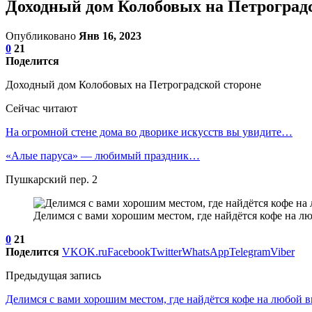
Доходный дом Колобовых на Петроград
Опубликовано
Янв 16, 2023
0
21
Поделится
Доходный дом Колобовых на Петроградской стороне
Сейчас читают
На огромной стене дома во дворике искусств вы увидите…
«Алые паруса» — любимый праздник…
Пушкарский пер. 2
Делимся с вами хорошим местом, где найдётся кофе на л
0
21
Поделится
VK
OK.ru
Facebook
Twitter
WhatsApp
Telegram
Viber
Предыдущая запись
Делимся с вами хорошим местом, где найдётся кофе на любой в