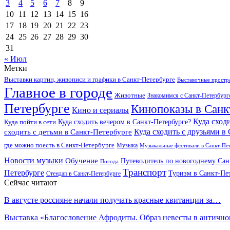
3
4
5
6
7
8
9
10
11
12
13
14
15
16
17
18
19
20
21
22
23
24
25
26
27
28
29
30
31
« Июл
Метки
Выставки картин, живописи и графики в Санкт-Петербурге
Выставочные простра
Главное в городе
Животные
Знакомимся с Санкт-Петербур
Петербурге
Кинопоказы в Санк
Кино и сериалы
Куда сход
Куда сходить вечером в Санкт-Петербурге?
Куда пойти в сети
Куда сходить с друзьями в
сходить с детьми в Санкт-Петербурге
где можно поесть в Санкт-Петербурге
Музыка
Музыкальные фестивали в Санкт-Пе
Новости музыки
Обучение
Путеводитель по новогоднему Сан
Погода
Транспорт
Петербурге
Туризм в Санкт-Пе
Стендап в Санкт-Петербурге
Сейчас читают
В августе россияне начали получать красные квитанции за…
Выставка «Благословение Афродиты. Образ невесты в антич