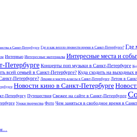
Где 
Где и как весело провести время в Санкт-Петербурге?
нства в Санкт-Петербурге
Интересные места и собы
Интервью
Интересные материалы
гом
т-Петербурге
Концерты поп музыки в Санкт-Петербурге
Ку
ить всей семьей в Санкт-Петербурге?
Куда сходить на выходных 
 Санкт-Петербурге?
Летом в Санк
Лекции и мастер-классы в Санкт-Петербурге
Новости кино в Санкт-Петербурге
Новост
тербурге
Со
Свежее на сайте в Санкт-Петербурге
кт-Петербургу
Путешествия
Чем заняться в свободное время в Санк
тербурге
Фото
Уроки творчества
ном…