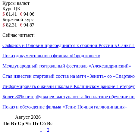
Курсы валют
Курс ЦБ
$
81.41
€
94.06
Биржевой курс
$
82.31
€
94.87
Сейчас читают:
Сафонов и Головин присоединятся к сборной России в Санкт-
Показ документального фильма «Город кошек»
Международный театральный фестиваль «Александринский»
Стал известен стартовый состав на матч «Зенита» со «Спартак
Информировать о жизни школы в Колпинском районе Петербург
Более 80% петербуржцев выступают за бесплатное обучение п
Показ и обсуждение фильма «Тени: Ночная галлюцинация»
Август 2026
Пн
Вт
Ср
Чт
Пт
Сб
Вс
1
2