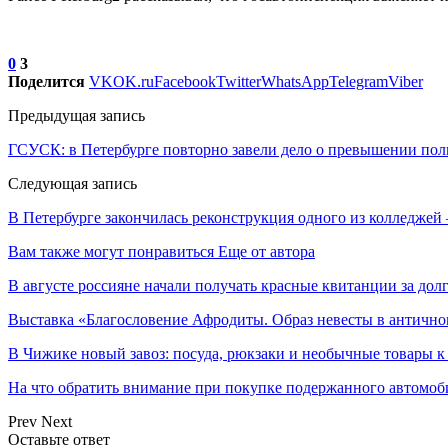
0
3
Поделится
VK
OK.ru
Facebook
Twitter
WhatsApp
Telegram
Viber
Предыдущая запись
ГСУСК: в Петербурге повторно завели дело о превышении по
Следующая запись
В Петербурге закончилась реконструкция одного из колледжей 
Вам также могут понравиться
Еще от автора
В августе россияне начали получать красные квитанции за до
Выставка «Благословение Афродиты. Образ невесты в антично
В Чижике новый завоз: посуда, рюкзаки и необычные товары к
На что обратить внимание при покупке подержанного автомоб
Prev
Next
Оставьте ответ