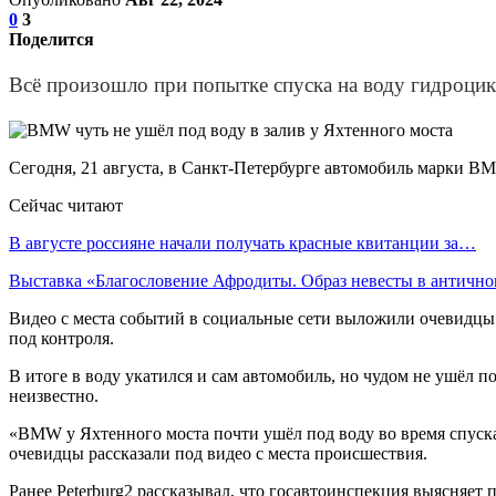
0
3
Поделится
Всё произошло при попытке спуска на воду гидроцик
Сегодня, 21 августа, в Санкт-Петербурге автомобиль марки BM
Сейчас читают
В августе россияне начали получать красные квитанции за…
Выставка «Благословение Афродиты. Образ невесты в антич
Видео с места событий в социальные сети выложили очевидцы.
под контроля.
В итоге в воду укатился и сам автомобиль, но чудом не ушёл п
неизвестно.
«BMW у Яхтенного моста почти ушёл под воду во время спуска 
очевидцы рассказали под видео с места происшествия.
Ранее Peterburg2 рассказывал, что госавтоинспекция выясняе