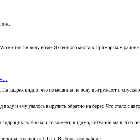
лов.
W скатился в воду возле Яхтенного моста в Приморском районе 
ном…
 На кадрах видно, что из машины на воду выгружают и спускаю
од воду и ему удалось вырулить обратно на берег. Что стало с а
гидроцикла. В какой-то момент, видимо, ситуация вышла из-под 
т причины страшного ДТП в Выборгском районе.