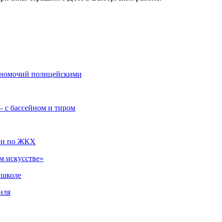
лномочий полицейскими
– с бассейном и тиром
лги по ЖКХ
м искусстве»
 школе
иля