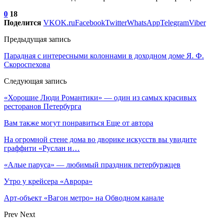
0
18
Поделится
VK
OK.ru
Facebook
Twitter
WhatsApp
Telegram
Viber
Предыдущая запись
Парадная с интересными колоннами в доходном доме Я. Ф.
Скороспехова
Следующая запись
«Хорошие Люди Романтики» — один из самых красивых
ресторанов Петербурга
Вам также могут понравиться
Еще от автора
На огромной стене дома во дворике искусств вы увидите
граффити «Руслан и…
«Алые паруса» — любимый праздник петербуржцев
Утро у крейсера «Аврора»
Арт-объект «Вагон метро» на Обводном канале
Prev
Next