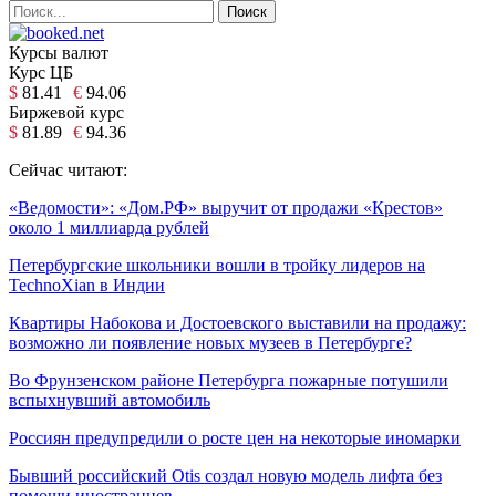
Курсы валют
Курс ЦБ
$
81.41
€
94.06
Биржевой курс
$
81.89
€
94.36
Сейчас читают:
«Ведомости»: «Дом.РФ» выручит от продажи «Крестов»
около 1 миллиарда рублей
Петербургские школьники вошли в тройку лидеров на
TechnoXian в Индии
Квартиры Набокова и Достоевского выставили на продажу:
возможно ли появление новых музеев в Петербурге?
Во Фрунзенском районе Петербурга пожарные потушили
вспыхнувший автомобиль
Россиян предупредили о росте цен на некоторые иномарки
Бывший российский Otis создал новую модель лифта без
помощи иностранцев