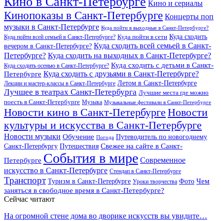
Кино в Санкт-Петербурге
Кино и сериалы
Кинопоказы в Санкт-Петербурге
Концерты поп
музыки в Санкт-Петербурге
Куда пойти в выходные в Санкт-Петербурге?
Куда сходить
Куда пойти всей семьей в Санкт-Петербурге?
Куда пойти в сети
Куда сходить всей семьей в Санкт-
вечером в Санкт-Петербурге?
Петербурге?
Куда сходить на выходных в Санкт-Петербурге?
Куда сходить с детьми в Санкт-
Куда сходить осенью в Санкт-Петербурге?
Куда сходить с друзьями в Санкт-Петербурге?
Петербурге
Летом в Санкт-Петербурге
Лекции и мастер-классы в Санкт-Петербурге
Лучшее в театрах Санкт-Петербурга
Лучшие места где можно
поесть в Санкт-Петербурге
Музыка
Музыкальные фестивали в Санкт-Петербурге
Новости кино в Санкт-Петербурге
Новости
культуры и искусства в Санкт-Петербурге
Новости музыки
Обучение
Путеводитель по новогоднему
Погода
Свежее на сайте в Санкт-
Санкт-Петербургу
Путешествия
События в мире
Петербурге
Современное
искусство в Санкт-Петербурге
Стендап в Санкт-Петербурге
Транспорт
Чем
Туризм в Санкт-Петербурге
Фото
Уроки творчества
заняться в свободное время в Санкт-Петербурге?
Сейчас читают
На огромной стене дома во дворике искусств вы увидите…