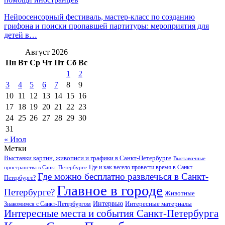
Нейросенсорный фестиваль, мастер-класс по созданию
грифона и поиски пропавшей партитуры: мероприятия для
детей в…
Август 2026
Пн
Вт
Ср
Чт
Пт
Сб
Вс
1
2
3
4
5
6
7
8
9
10
11
12
13
14
15
16
17
18
19
20
21
22
23
24
25
26
27
28
29
30
31
« Июл
Метки
Выставки картин, живописи и графики в Санкт-Петербурге
Выставочные
Где и как весело провести время в Санкт-
пространства в Санкт-Петербурге
Где можно бесплатно развлечься в Санкт-
Петербурге?
Главное в городе
Петербурге?
Животные
Интервью
Интересные материалы
Знакомимся с Санкт-Петербургом
Интересные места и события Санкт-Петербурга