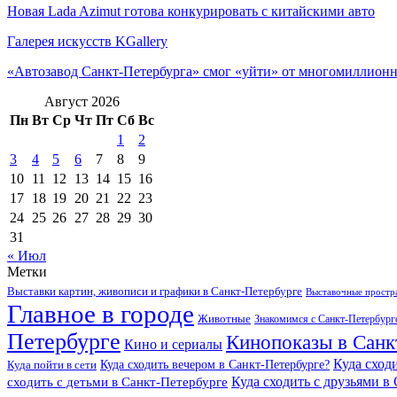
Новая Lada Azimut готова конкурировать с китайскими авто
Галерея искусств KGallery
«Автозавод Санкт-Петербурга» смог «уйти» от многомиллионн
Август 2026
Пн
Вт
Ср
Чт
Пт
Сб
Вс
1
2
3
4
5
6
7
8
9
10
11
12
13
14
15
16
17
18
19
20
21
22
23
24
25
26
27
28
29
30
31
« Июл
Метки
Выставки картин, живописи и графики в Санкт-Петербурге
Выставочные простра
Главное в городе
Животные
Знакомимся с Санкт-Петербур
Петербурге
Кинопоказы в Санк
Кино и сериалы
Куда сход
Куда сходить вечером в Санкт-Петербурге?
Куда пойти в сети
Куда сходить с друзьями в
сходить с детьми в Санкт-Петербурге