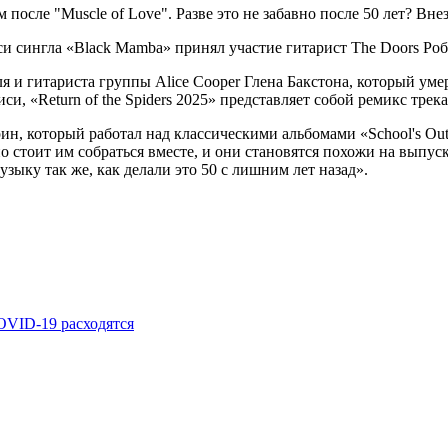
осле "Muscle of Love". Разве это не забавно после 50 лет? Внез
си сингла «Black Mamba» принял участие гитарист The Doors Ро
 и гитариста группы Alice Cooper Глена Бакстона, который умер в
и, «Return of the Spiders 2025» представляет собой ремикс трека 
н, который работал над классическими альбомами «School's Out»
 но стоит им собраться вместе, и они становятся похожи на вып
зыку так же, как делали это 50 с лишним лет назад».
OVID-19 расходятся