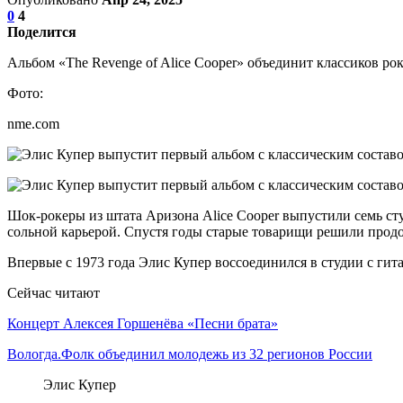
0
4
Поделится
Альбом «The Revenge of Alice Cooper» объединит классиков ро
Фото:
nme.com
Шок-рокеры из штата Аризона Alice Cooper выпустили семь сту
сольной карьерой. Спустя годы старые товарищи решили продол
Впервые с 1973 года Элис Купер воссоединился в студии с г
Сейчас читают
Концерт Алексея Горшенёва «Песни брата»
Вологда.Фолк объединил молодежь из 32 регионов России
Элис Купер