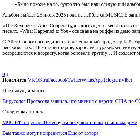
«Было похоже на то, будто это был наш следующий альбом п
Альбом выйдет 25 июля 2025 года на лейбле earMUSIC. В запи
«The Revenge of Alice Cooper» будет посвящён памяти основателя
песнях. «What Happened to You» основана на риффе из демо-запис
С Alice Cooper воссоединится и легендарный продюсер Боб Эзри
рассказал так: «Все стали старше, взрослее и уравновешеннее,
возвращаются к возрасту, когда основали группу… И создают му
0
4
Поделится
VK
OK.ru
Facebook
Twitter
WhatsApp
Telegram
Viber
Предыдущая запись
Вирусолог Протасова заявила, что мнения о версии США по C
Следующая запись
МЧС РФ: в центре Петербурга потушили пожар в жилом доме
Вам также могут понравиться
Еще от автора