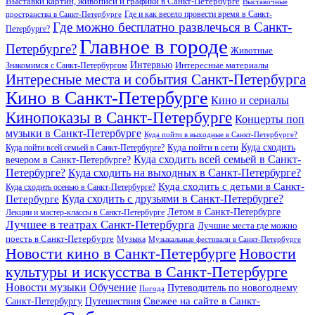
Выставки картин, живописи и графики в Санкт-Петербурге
Выставочные
Где и как весело провести время в Санкт-
пространства в Санкт-Петербурге
Где можно бесплатно развлечься в Санкт-
Петербурге?
Главное в городе
Петербурге?
Животные
Интервью
Интересные материалы
Знакомимся с Санкт-Петербургом
Интересные места и события Санкт-Петербурга
Кино в Санкт-Петербурге
Кино и сериалы
Кинопоказы в Санкт-Петербурге
Концерты поп
музыки в Санкт-Петербурге
Куда пойти в выходные в Санкт-Петербурге?
Куда сходить
Куда пойти всей семьей в Санкт-Петербурге?
Куда пойти в сети
Куда сходить всей семьей в Санкт-
вечером в Санкт-Петербурге?
Петербурге?
Куда сходить на выходных в Санкт-Петербурге?
Куда сходить с детьми в Санкт-
Куда сходить осенью в Санкт-Петербурге?
Куда сходить с друзьями в Санкт-Петербурге?
Петербурге
Летом в Санкт-Петербурге
Лекции и мастер-классы в Санкт-Петербурге
Лучшее в театрах Санкт-Петербурга
Лучшие места где можно
поесть в Санкт-Петербурге
Музыка
Музыкальные фестивали в Санкт-Петербурге
Новости кино в Санкт-Петербурге
Новости
культуры и искусства в Санкт-Петербурге
Новости музыки
Обучение
Путеводитель по новогоднему
Погода
Свежее на сайте в Санкт-
Санкт-Петербургу
Путешествия