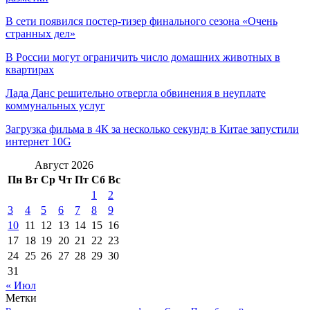
В сети появился постер-тизер финального сезона «Очень
странных дел»
В России могут ограничить число домашних животных в
квартирах
Лада Данс решительно отвергла обвинения в неуплате
коммунальных услуг
Загрузка фильма в 4К за несколько секунд: в Китае запустили
интернет 10G
Август 2026
Пн
Вт
Ср
Чт
Пт
Сб
Вс
1
2
3
4
5
6
7
8
9
10
11
12
13
14
15
16
17
18
19
20
21
22
23
24
25
26
27
28
29
30
31
« Июл
Метки