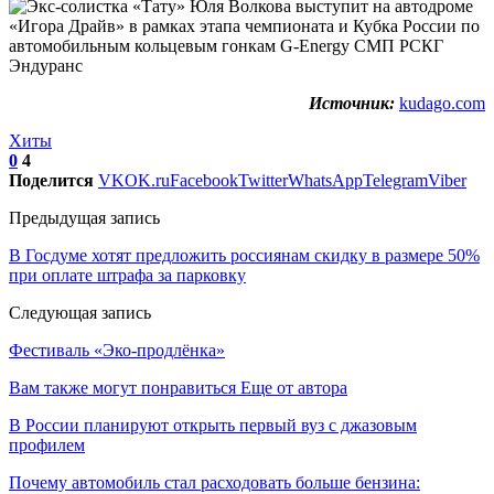
Источник:
kudago.com
Хиты
0
4
Поделится
VK
OK.ru
Facebook
Twitter
WhatsApp
Telegram
Viber
Предыдущая запись
В Госдуме хотят предложить россиянам скидку в размере 50%
при оплате штрафа за парковку
Следующая запись
Фестиваль «Эко-продлёнка»
Вам также могут понравиться
Еще от автора
В России планируют открыть первый вуз с джазовым
профилем
Почему автомобиль стал расходовать больше бензина: