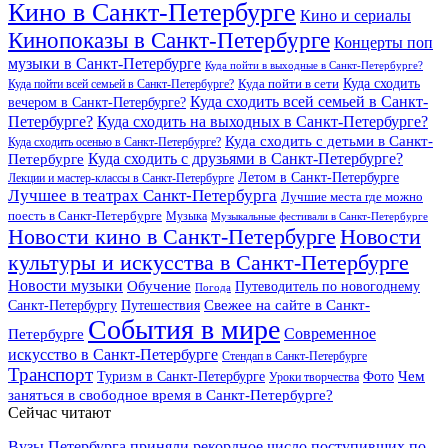
Кино в Санкт-Петербурге
Кино и сериалы
Кинопоказы в Санкт-Петербурге
Концерты поп
музыки в Санкт-Петербурге
Куда пойти в выходные в Санкт-Петербурге?
Куда сходить
Куда пойти всей семьей в Санкт-Петербурге?
Куда пойти в сети
Куда сходить всей семьей в Санкт-
вечером в Санкт-Петербурге?
Петербурге?
Куда сходить на выходных в Санкт-Петербурге?
Куда сходить с детьми в Санкт-
Куда сходить осенью в Санкт-Петербурге?
Куда сходить с друзьями в Санкт-Петербурге?
Петербурге
Летом в Санкт-Петербурге
Лекции и мастер-классы в Санкт-Петербурге
Лучшее в театрах Санкт-Петербурга
Лучшие места где можно
поесть в Санкт-Петербурге
Музыка
Музыкальные фестивали в Санкт-Петербурге
Новости кино в Санкт-Петербурге
Новости
культуры и искусства в Санкт-Петербурге
Новости музыки
Обучение
Путеводитель по новогоднему
Погода
Свежее на сайте в Санкт-
Санкт-Петербургу
Путешествия
События в мире
Петербурге
Современное
искусство в Санкт-Петербурге
Стендап в Санкт-Петербурге
Транспорт
Чем
Туризм в Санкт-Петербурге
Фото
Уроки творчества
заняться в свободное время в Санкт-Петербурге?
Сейчас читают
Вузы Петербурга приняли рекордное число поступивших по