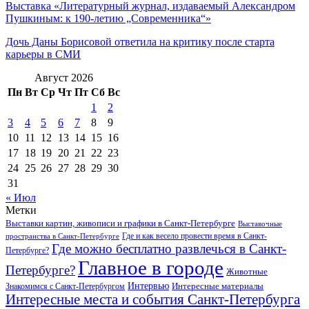
Выставка «Литературный журнал, издаваемый Александром
Пушкиным: к 190-летию „Современника“»
Дочь Даны Борисовой ответила на критику после старта
карьеры в СМИ
Август 2026
Пн
Вт
Ср
Чт
Пт
Сб
Вс
1
2
3
4
5
6
7
8
9
10
11
12
13
14
15
16
17
18
19
20
21
22
23
24
25
26
27
28
29
30
31
« Июл
Метки
Выставки картин, живописи и графики в Санкт-Петербурге
Выставочные
Где и как весело провести время в Санкт-
пространства в Санкт-Петербурге
Где можно бесплатно развлечься в Санкт-
Петербурге?
Главное в городе
Петербурге?
Животные
Интервью
Интересные материалы
Знакомимся с Санкт-Петербургом
Интересные места и события Санкт-Петербурга