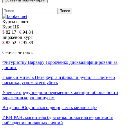
Курсы валют
Курс ЦБ
$
82.17
€
94.84
Биржевой курс
$
82.52
€
95.39
Сейчас читают:
Фигуристку Варвару Горобченко дисквалифицировали за
допинг
Пьяный житель Петербурга избивал и душил 11-летнего
пасынка, угрожая его убить
Ученые предупредили беременных женщин об опасности
заражения коронавирусом
Во дворе Юсуповского дворца есть милое кафе
ИКИ РАН: магнитная буря резко повысила вероятность
наблюдения полярных сияний