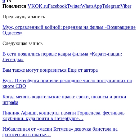
0
13
Поделится
VK
OK.ru
Facebook
Twitter
WhatsApp
Telegram
Viber
Предыдущая запись
Муж, отравленный войной: рецензия на фильм «Возвращение
Одиссея»
Следующая запись
В сети появились первые кадры фильма «Каратэ-пацан:
Легенды»
Вам также могут понравиться
Еще от автора
Вузы Петербурга приняли рекордное число поступивших по
квоте СВО
Когда менять водительские права: сроки, нюансы и риски
штрафа
Пикник Афиши, концерты памяти Горшенева, фестиваль
клубники: куда пойти в Петербурге…
Избавленная от «маски Бэтмена» девочка блистала на
фотосессии в платье…