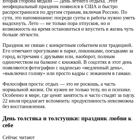
Вторая сторона медали — День летнего отдыха. Этот
неофициальный праздник появился в США и быстро
распространился по другим странам, включая Россию. По
сути, это напоминание: посреди суеты и работы нужно уметь
выдохнуть. Лето — не только пора отпусков, но и
возможность на время остановиться и впустить в жизнь чуть
больше лёгкости.
Праздник не связан с конкретным событием или традицией.
Его отмечают прогулками в парке, пикниками, поездками за
город, встречами с друзьями или, наоборот, полным
одиночеством на балконе с книжкой. В соцсетях в этот день
появляются фотографии с надписью «медленный день»,
«выключил голову» или просто кадры с лежанием в гамаке.
Философия проста: отдых — это не роскошь, а часть
нормальной жизни. Он нужен не только телу, но и психике.
Особенно в мире, где ценят занятость и часто стыдят за паузу.
22 июля предлагает вспомнить: продуктивность невозможна
без восстановления.
День толстяка и толстушки: праздник любви к
себе
Сейчас читают