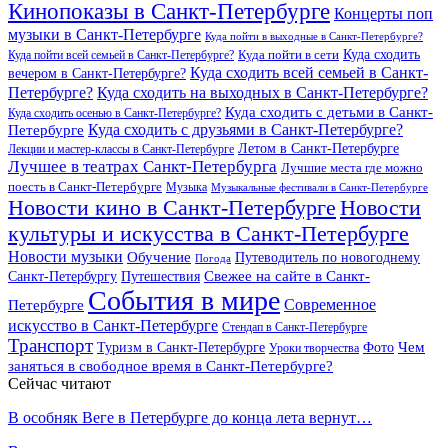
Кинопоказы в Санкт-Петербурге
Концерты поп
музыки в Санкт-Петербурге
Куда пойти в выходные в Санкт-Петербурге?
Куда сходить
Куда пойти всей семьей в Санкт-Петербурге?
Куда пойти в сети
Куда сходить всей семьей в Санкт-
вечером в Санкт-Петербурге?
Петербурге?
Куда сходить на выходных в Санкт-Петербурге?
Куда сходить с детьми в Санкт-
Куда сходить осенью в Санкт-Петербурге?
Куда сходить с друзьями в Санкт-Петербурге?
Петербурге
Летом в Санкт-Петербурге
Лекции и мастер-классы в Санкт-Петербурге
Лучшее в театрах Санкт-Петербурга
Лучшие места где можно
поесть в Санкт-Петербурге
Музыка
Музыкальные фестивали в Санкт-Петербурге
Новости кино в Санкт-Петербурге
Новости
культуры и искусства в Санкт-Петербурге
Новости музыки
Обучение
Путеводитель по новогоднему
Погода
Свежее на сайте в Санкт-
Санкт-Петербургу
Путешествия
События в мире
Петербурге
Современное
искусство в Санкт-Петербурге
Стендап в Санкт-Петербурге
Транспорт
Чем
Туризм в Санкт-Петербурге
Фото
Уроки творчества
заняться в свободное время в Санкт-Петербурге?
Сейчас читают
В особняк Веге в Петербурге до конца лета вернут…