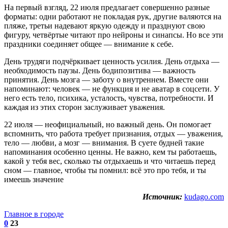
На первый взгляд, 22 июля предлагает совершенно разные
форматы: одни работают не покладая рук, другие валяются на
пляже, третьи надевают яркую одежду и празднуют свою
фигуру, четвёртые читают про нейроны и синапсы. Но все эти
праздники соединяет общее — внимание к себе.
День трудяги подчёркивает ценность усилия. День отдыха —
необходимость паузы. День бодипозитива — важность
принятия. День мозга — заботу о внутреннем. Вместе они
напоминают: человек — не функция и не аватар в соцсети. У
него есть тело, психика, усталость, чувства, потребности. И
каждая из этих сторон заслуживает уважения.
22 июля — неофициальный, но важный день. Он помогает
вспомнить, что работа требует признания, отдых — уважения,
тело — любви, а мозг — внимания. В суете будней такие
напоминания особенно ценны. Не важно, кем ты работаешь,
какой у тебя вес, сколько ты отдыхаешь и что читаешь перед
сном — главное, чтобы ты помнил: всё это про тебя, и ты
имеешь значение
Источник:
kudago.com
Главное в городе
0
23