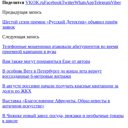
Поделится
VK
OK.ru
Facebook
Twitter
WhatsApp
Telegram
Viber
Предыдущая запись
Шестой сезон премии «Русский Детектив» объявил приём
заявок
Следующая запись
Телефонные мошенники атаковали абитуриентов во время
приемной кампании в вузы
Вам также могут понравиться
Еще от автора
В особняк Веге в Петербурге до конца лета вернут
воссозданные 6-метровые витражи
В августе россияне начали получать красные квитанции за
долги по ЖКХ
Выставка «Благословение Афродиты. Образ невесты в
античном искусстве»
В Чижике новый завоз: посуда, рюкзаки и необычные товары
к школе