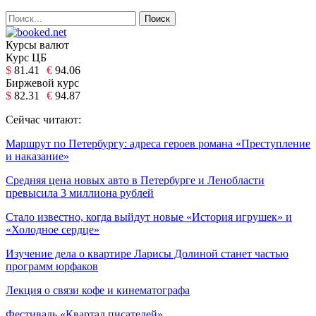
Курсы валют
Курс ЦБ
$
81.41
€
94.06
Биржевой курс
$
82.31
€
94.87
Сейчас читают:
Маршрут по Петербургу: адреса героев романа «Преступление
и наказание»
Средняя цена новых авто в Петербурге и Ленобласти
превысила 3 миллиона рублей
Стало известно, когда выйдут новые «История игрушек» и
«Холодное сердце»
Изучение дела о квартире Ларисы Долиной станет частью
программ юрфаков
Лекция о связи кофе и кинематографа
Фестиваль «Квартал писателей»