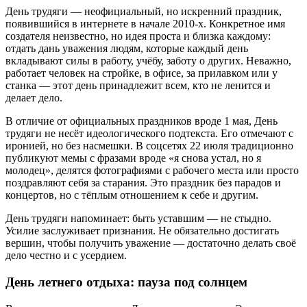
День трудяги — неофициальный, но искренний праздник,
появившийся в интернете в начале 2010-х. Конкретное имя
создателя неизвестно, но идея проста и близка каждому:
отдать дань уважения людям, которые каждый день
вкладывают силы в работу, учёбу, заботу о других. Неважно,
работает человек на стройке, в офисе, за прилавком или у
станка — этот день принадлежит всем, кто не ленится и
делает дело.
В отличие от официальных праздников вроде 1 мая, День
трудяги не несёт идеологического подтекста. Его отмечают с
иронией, но без насмешки. В соцсетях 22 июля традиционно
публикуют мемы с фразами вроде «я снова устал, но я
молодец», делятся фотографиями с рабочего места или просто
поздравляют себя за старания. Это праздник без парадов и
концертов, но с тёплым отношением к себе и другим.
День трудяги напоминает: быть уставшим — не стыдно.
Усилие заслуживает признания. Не обязательно достигать
вершин, чтобы получить уважение — достаточно делать своё
дело честно и с усердием.
День летнего отдыха: пауза под солнцем