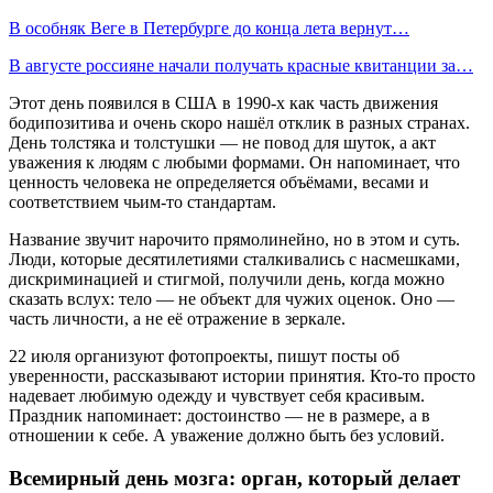
В особняк Веге в Петербурге до конца лета вернут…
В августе россияне начали получать красные квитанции за…
Этот день появился в США в 1990-х как часть движения
бодипозитива и очень скоро нашёл отклик в разных странах.
День толстяка и толстушки — не повод для шуток, а акт
уважения к людям с любыми формами. Он напоминает, что
ценность человека не определяется объёмами, весами и
соответствием чьим-то стандартам.
Название звучит нарочито прямолинейно, но в этом и суть.
Люди, которые десятилетиями сталкивались с насмешками,
дискриминацией и стигмой, получили день, когда можно
сказать вслух: тело — не объект для чужих оценок. Оно —
часть личности, а не её отражение в зеркале.
22 июля организуют фотопроекты, пишут посты об
уверенности, рассказывают истории принятия. Кто-то просто
надевает любимую одежду и чувствует себя красивым.
Праздник напоминает: достоинство — не в размере, а в
отношении к себе. А уважение должно быть без условий.
Всемирный день мозга: орган, который делает