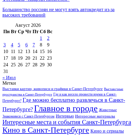
Большинство россиян не могут взять автокредит из-за
высоких требований
Август 2026
Пн
Вт
Ср
Чт
Пт
Сб
Вс
1
2
3
4
5
6
7
8
9
10
11
12
13
14
15
16
17
18
19
20
21
22
23
24
25
26
27
28
29
30
31
« Июл
Метки
Выставки картин, живописи и графики в Санкт-Петербурге
Выставочные
Где и как весело провести время в Санкт-
пространства в Санкт-Петербурге
Где можно бесплатно развлечься в Санкт-
Петербурге?
Главное в городе
Петербурге?
Животные
Интервью
Интересные материалы
Знакомимся с Санкт-Петербургом
Интересные места и события Санкт-Петербурга
Кино в Санкт-Петербурге
Кино и сериалы