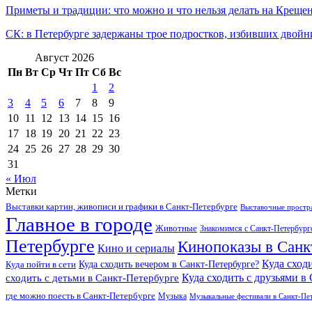
Приметы и традиции: что можно и что нельзя делать на Креще
СК: в Петербурге задержаны трое подростков, избивших двой
Август 2026
Пн
Вт
Ср
Чт
Пт
Сб
Вс
1
2
3
4
5
6
7
8
9
10
11
12
13
14
15
16
17
18
19
20
21
22
23
24
25
26
27
28
29
30
31
« Июл
Метки
Выставки картин, живописи и графики в Санкт-Петербурге
Выставочные простра
Главное в городе
Животные
Знакомимся с Санкт-Петербур
Петербурге
Кинопоказы в Санк
Кино и сериалы
Куда сход
Куда сходить вечером в Санкт-Петербурге?
Куда пойти в сети
Куда сходить с друзьями в
сходить с детьми в Санкт-Петербурге
где можно поесть в Санкт-Петербурге
Музыка
Музыкальные фестивали в Санкт-Пе