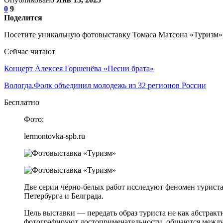
0
9
Поделится
Посетите уникальную фотовыставку Томаса Матсона «Туризм», 
Сейчас читают
Концерт Алексея Горшенёва «Песни брата»
Вологда.Фолк объединил молодежь из 32 регионов России
Бесплатно
Фото:
lermontovka-spb.ru
Две серии чёрно-белых работ исследуют феномен туриста
Петербурга и Белграда.
Цель выставки — передать образ туриста не как абстрак
фотографируют достопримечательности, общаются между 