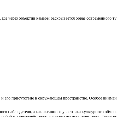
где через объектив камеры раскрывается образ современного ту
 и его присутствие в окружающем пространстве. Особое вниман
тного наблюдателя, а как активного участника культурного обме
собой и взаимодействуют с городским пространством. Такие м