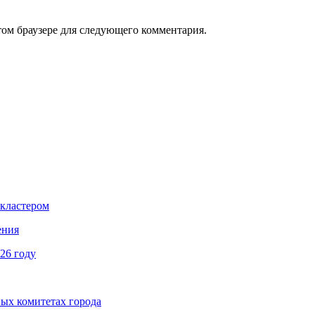
том браузере для следующего комментария.
 кластером
ения
026 году
ых комитетах города