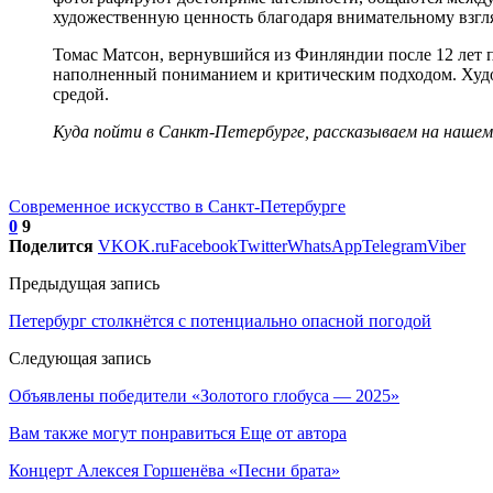
художественную ценность благодаря внимательному взгл
Томас Матсон, вернувшийся из Финляндии после 12 лет п
наполненный пониманием и критическим подходом. Худож
средой.
Куда пойти в Санкт-Петербурге, рассказываем на нашем
Современное искусство в Санкт-Петербурге
0
9
Поделится
VK
OK.ru
Facebook
Twitter
WhatsApp
Telegram
Viber
Предыдущая запись
Петербург столкнётся с потенциально опасной погодой
Следующая запись
Объявлены победители «Золотого глобуса — 2025»
Вам также могут понравиться
Еще от автора
Концерт Алексея Горшенёва «Песни брата»