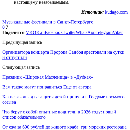
настоящему незабываемым.
Источник:
kudago.com
Музыкальные фестивали в Санкт-Петербурге
0
7
Поделится
VK
OK.ru
Facebook
Twitter
WhatsApp
Telegram
Viber
Предыдущая запись
Организатора концерта Пророка Санбоя арестовали на сутки
и отпустили
Следующая запись
Праздник «Широкая Масленица» в «Дубках»
Вам также могут понравиться
Еще от автора
Какие законы для защиты детей приняли в Госдуме восьмого
созыва
Что берут с собой опытные водители в 2026 году: новый
список обязательного
От ежа за 690 рублей до живого краба: три морских ресторана