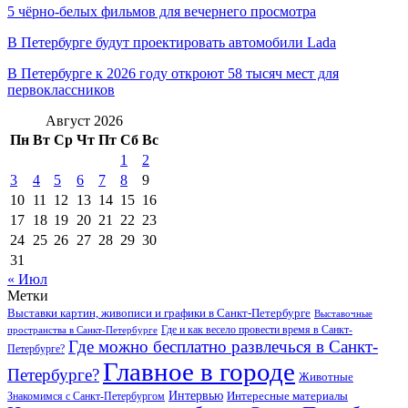
5 чёрно-белых фильмов для вечернего просмотра
В Петербурге будут проектировать автомобили Lada
В Петербурге к 2026 году откроют 58 тысяч мест для
первоклассников
Август 2026
Пн
Вт
Ср
Чт
Пт
Сб
Вс
1
2
3
4
5
6
7
8
9
10
11
12
13
14
15
16
17
18
19
20
21
22
23
24
25
26
27
28
29
30
31
« Июл
Метки
Выставки картин, живописи и графики в Санкт-Петербурге
Выставочные
Где и как весело провести время в Санкт-
пространства в Санкт-Петербурге
Где можно бесплатно развлечься в Санкт-
Петербурге?
Главное в городе
Петербурге?
Животные
Интервью
Интересные материалы
Знакомимся с Санкт-Петербургом