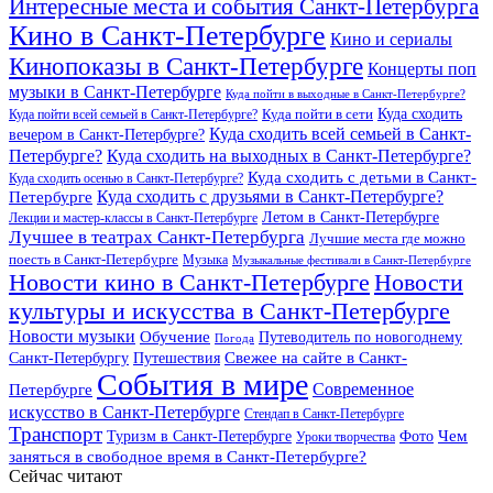
Интересные места и события Санкт-Петербурга
Кино в Санкт-Петербурге
Кино и сериалы
Кинопоказы в Санкт-Петербурге
Концерты поп
музыки в Санкт-Петербурге
Куда пойти в выходные в Санкт-Петербурге?
Куда сходить
Куда пойти всей семьей в Санкт-Петербурге?
Куда пойти в сети
Куда сходить всей семьей в Санкт-
вечером в Санкт-Петербурге?
Петербурге?
Куда сходить на выходных в Санкт-Петербурге?
Куда сходить с детьми в Санкт-
Куда сходить осенью в Санкт-Петербурге?
Куда сходить с друзьями в Санкт-Петербурге?
Петербурге
Летом в Санкт-Петербурге
Лекции и мастер-классы в Санкт-Петербурге
Лучшее в театрах Санкт-Петербурга
Лучшие места где можно
поесть в Санкт-Петербурге
Музыка
Музыкальные фестивали в Санкт-Петербурге
Новости кино в Санкт-Петербурге
Новости
культуры и искусства в Санкт-Петербурге
Новости музыки
Обучение
Путеводитель по новогоднему
Погода
Свежее на сайте в Санкт-
Санкт-Петербургу
Путешествия
События в мире
Петербурге
Современное
искусство в Санкт-Петербурге
Стендап в Санкт-Петербурге
Транспорт
Чем
Туризм в Санкт-Петербурге
Фото
Уроки творчества
заняться в свободное время в Санкт-Петербурге?
Сейчас читают