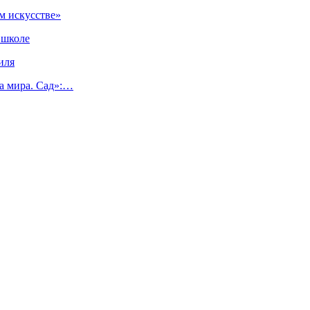
м искусстве»
 школе
иля
а мира. Сад»:…