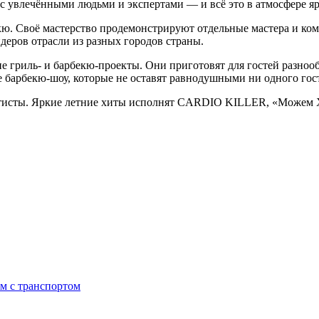
 увлечёнными людьми и экспертами — и всё это в атмосфере яр
. Своё мастерство продемонстрируют отдельные мастера и коман
деров отрасли из разных городов страны.
е гриль- и барбекю-проекты. Они приготовят для гостей разноо
 барбекю-шоу, которые не оставят равнодушными ни одного гост
ртисты. Яркие летние хиты исполнят CARDIO KILLER, «Можем Х
ем с транспортом