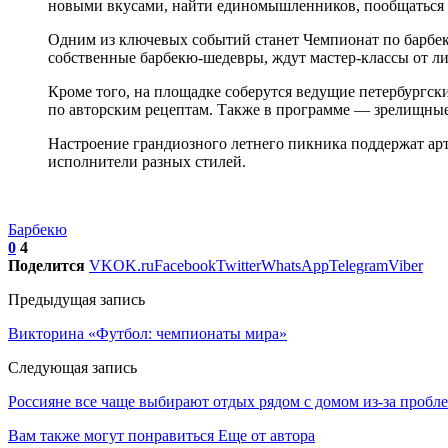
новыми вкусами, найти единомышленников, пообщаться с
Одним из ключевых событий станет Чемпионат по барбекю
собственные барбекю-шедевры, ждут мастер-классы от ли
Кроме того, на площадке соберутся ведущие петербургски
по авторским рецептам. Также в программе — зрелищные
Настроение грандиозного летнего пикника поддержат а
исполнители разных стилей.
Барбекю
0
4
Поделится
VK
OK.ru
Facebook
Twitter
WhatsApp
Telegram
Viber
Предыдущая запись
Викторина «Футбол: чемпионаты мира»
Следующая запись
Россияне все чаще выбирают отдых рядом с домом из-за пробл
Вам также могут понравиться
Еще от автора