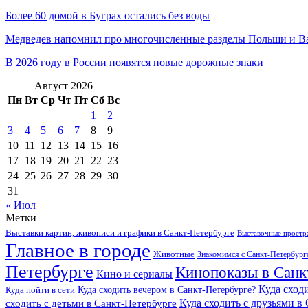
Более 60 домой в Буграх остались без воды
Медведев напомнил про многочисленные разделы Польши и Ва
В 2026 году в России появятся новые дорожные знаки
Август 2026
Пн
Вт
Ср
Чт
Пт
Сб
Вс
1
2
3
4
5
6
7
8
9
10
11
12
13
14
15
16
17
18
19
20
21
22
23
24
25
26
27
28
29
30
31
« Июл
Метки
Выставки картин, живописи и графики в Санкт-Петербурге
Выставочные простра
Главное в городе
Животные
Знакомимся с Санкт-Петербур
Петербурге
Кинопоказы в Санк
Кино и сериалы
Куда сход
Куда сходить вечером в Санкт-Петербурге?
Куда пойти в сети
Куда сходить с друзьями в
сходить с детьми в Санкт-Петербурге