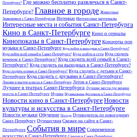
Где можно бесплатно развлечься в Санкт-
Петербурге?
Главное в городе
Петербурге?
Животные
Интервью
Интересные материалы
Знакомимся с Санкт-Петербургом
Интересные места и события Санкт-Петербурга
Кино в Санкт-Петербурге
Кино и сериалы
Кинопоказы в Санкт-Петербурге
Концерты поп
музыки в Санкт-Петербурге
Куда пойти в выходные в Санкт-Петербурге?
Куда сходить
Куда пойти всей семьей в Санкт-Петербурге?
Куда пойти в сети
Куда сходить всей семьей в Санкт-
вечером в Санкт-Петербурге?
Петербурге?
Куда сходить на выходных в Санкт-Петербурге?
Куда сходить с детьми в Санкт-
Куда сходить осенью в Санкт-Петербурге?
Куда сходить с друзьями в Санкт-Петербурге?
Петербурге
Летом в Санкт-Петербурге
Лекции и мастер-классы в Санкт-Петербурге
Лучшее в театрах Санкт-Петербурга
Лучшие места где можно
поесть в Санкт-Петербурге
Музыка
Музыкальные фестивали в Санкт-Петербурге
Новости кино в Санкт-Петербурге
Новости
культуры и искусства в Санкт-Петербурге
Новости музыки
Обучение
Путеводитель по новогоднему
Погода
Свежее на сайте в Санкт-
Санкт-Петербургу
Путешествия
События в мире
Петербурге
Современное
искусство в Санкт-Петербурге
Стендап в Санкт-Петербурге