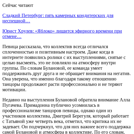
Сейчас читают
Сладкий Петербург: пять камерных кондитерских для
неспешной…
Юрист Хрулев: «Яблоко» лишится эфирного времени при
отмене…
Певица рассказала, что коллектив всегда отличался
сплоченностью и позитивным настроем. Даже когда в
интернете появились ролики с их выступлениями, снятые с
целью высмеять, это не повлияло на атмосферу внутри
группы. По словам Булановой, ее команда умеет
поддерживать друг друга и не обращает внимания на негатив.
Она уверена, что именно благодаря такому отношению
танцоры продолжают расти профессионально и не теряют
мотивации.
Недавно на выступления Булановой обратила внимание Алла
Пугачева. Примадонна публично усомнилась в
профессионализме танцоров певицы, однако один из
участников коллектива, Дмитрий Берегуля, который работает
с Татьяной уже четверть века, отметил, что критика их не
задевает. Он подчеркнул, что для них важнее всего поддержка
самой Булановой и атмосфера в коллективе. По его словам,