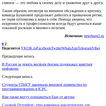
главное — это любовь к своему делу и уважение друг к другу.
Таким образом, несмотря на внешние обсуждения и критику,
команда Булановой продолжает работать в привычном ритме,
не теряя оптимизма и веры в себя. Певица уверена, что
искренность и профессионализм всегда будут цениться выше
показной роскоши и мнимого величия.
Источник:
peterburg2.ru
0
2
Поделится
VK
OK.ru
Facebook
Twitter
WhatsApp
Telegram
Viber
Предыдущая запись
В России за девять месяцев бензин подорожал заметнее
инфляции
Следующая запись
Студенты СПбГУ завоевали мировое первенство по
программированию в ICPC
Вам также могут понравиться
Еще от автора
Сладкий Петербург: пять камерных кондитерских для