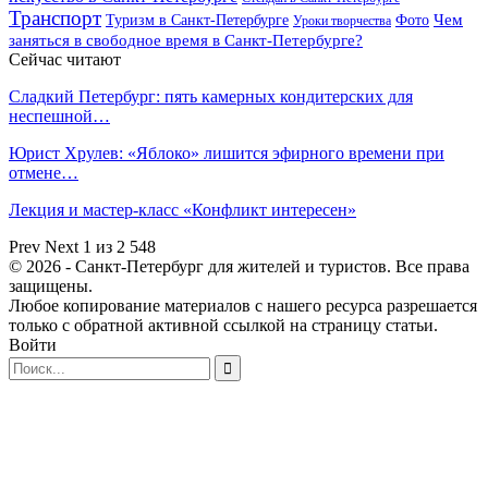
Транспорт
Чем
Туризм в Санкт-Петербурге
Фото
Уроки творчества
заняться в свободное время в Санкт-Петербурге?
Сейчас читают
Сладкий Петербург: пять камерных кондитерских для
неспешной…
Юрист Хрулев: «Яблоко» лишится эфирного времени при
отмене…
Лекция и мастер-класс «Конфликт интересен»
Prev
Next
1 из 2 548
© 2026 - Санкт-Петербург для жителей и туристов. Все права
защищены.
Любое копирование материалов с нашего ресурса разрешается
только с обратной активной ссылкой на страницу статьи.
Войти