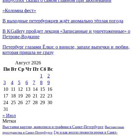
Вирусолог сказал о самом главном при заболевании
«Коломна фест»
В выходные петербуржцев ждёт аномально тёплая погода
В KGallery пройдет лекция «Записанные и уничтоженные» о
Петрове-Водкине
Петербург глазами Ёлки: о виниле, запахе выпечки и любви,
которая пришла не сразу
Август 2026
Пн
Вт
Ср
Чт
Пт
Сб
Вс
1
2
3
4
5
6
7
8
9
10
11
12
13
14
15
16
17
18
19
20
21
22
23
24
25
26
27
28
29
30
31
« Июл
Метки
Выставки картин, живописи и графики в Санкт-Петербурге
Выставочные
Где и как весело провести время в Санкт-
пространства в Санкт-Петербурге