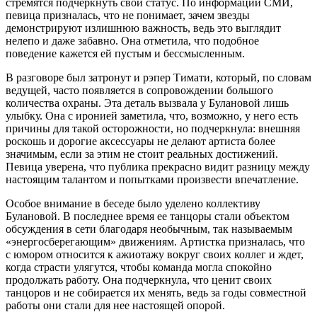
стремятся подчеркнуть свой статус. По информации СМИ,
певица призналась, что не понимает, зачем звезды
демонстрируют излишнюю важность, ведь это выглядит
нелепо и даже забавно. Она отметила, что подобное
поведение кажется ей пустым и бессмысленным.
В разговоре был затронут и рэпер Тимати, который, по словам
ведущей, часто появляется в сопровождении большого
количества охраны. Эта деталь вызвала у Булановой лишь
улыбку. Она с иронией заметила, что, возможно, у него есть
причины для такой осторожности, но подчеркнула: внешняя
роскошь и дорогие аксессуары не делают артиста более
значимым, если за этим не стоит реальных достижений.
Певица уверена, что публика прекрасно видит разницу между
настоящим талантом и попытками произвести впечатление.
Особое внимание в беседе было уделено коллективу
Булановой. В последнее время ее танцоры стали объектом
обсуждения в сети благодаря необычным, так называемым
«энергосберегающим» движениям. Артистка призналась, что
с юмором относится к ажиотажу вокруг своих коллег и ждет,
когда страсти улягутся, чтобы команда могла спокойно
продолжать работу. Она подчеркнула, что ценит своих
танцоров и не собирается их менять, ведь за годы совместной
работы они стали для нее настоящей опорой.