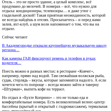
Отель – это не просто здание, а целый комплекс, всё
продумано до мелочей. В номерах – всё, что нужно для
отдыха: кондиционеры, телевизоры… и даже утюг с
гладильной доской! Такая приятная неожиданность, которой
не всегда найдёшь в отелях. Просыпаетесь – и перед вами
залив, яхт-клуб, а шум волн напоминает о том, что вы на
отдыхе.
Сейчас читают
В Академгородке открыли крупнейшую музыкальную школу
региона…
Как камеры ГАИ фиксируют ремень и телефон в руках
водителя…
Поесть можно в разных местах: в ресторане «Ковчег»,
например, прямо над водой. Там свежайшая волжская рыба,
судак, стерлядь – вкусы, которые запомнятся надолго. А если
хочется чего-то попроще – всегда можно зайти в таверну
«Штурман», выпить кофе на террасе.
Но отдых в «Бухте Коприно» – это не только еда и
комфортабельные номера. Есть великолепный велнес-центр:
бассейны (крытый и открытый с гидромассажем), термальная
зона, тренажёрный зал.