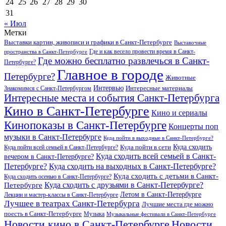
24
25
26
27
28
29
30
31
« Июл
Метки
Выставки картин, живописи и графики в Санкт-Петербурге
Выставочные
Где и как весело провести время в Санкт-
пространства в Санкт-Петербурге
Где можно бесплатно развлечься в Санкт-
Петербурге?
Главное в городе
Петербурге?
Животные
Интервью
Интересные материалы
Знакомимся с Санкт-Петербургом
Интересные места и события Санкт-Петербурга
Кино в Санкт-Петербурге
Кино и сериалы
Кинопоказы в Санкт-Петербурге
Концерты поп
музыки в Санкт-Петербурге
Куда пойти в выходные в Санкт-Петербурге?
Куда сходить
Куда пойти всей семьей в Санкт-Петербурге?
Куда пойти в сети
Куда сходить всей семьей в Санкт-
вечером в Санкт-Петербурге?
Петербурге?
Куда сходить на выходных в Санкт-Петербурге?
Куда сходить с детьми в Санкт-
Куда сходить осенью в Санкт-Петербурге?
Куда сходить с друзьями в Санкт-Петербурге?
Петербурге
Летом в Санкт-Петербурге
Лекции и мастер-классы в Санкт-Петербурге
Лучшее в театрах Санкт-Петербурга
Лучшие места где можно
поесть в Санкт-Петербурге
Музыка
Музыкальные фестивали в Санкт-Петербурге
Новости кино в Санкт-Петербурге
Новости