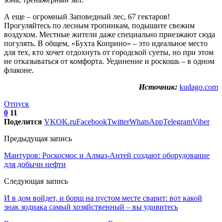
А еще – огромный Заповедный лес, 67 гектаров!
Прогуляйтесь по лесным тропинкам, подышите свежим
воздухом. Местные жители даже специально приезжают сюда
погулять. В общем, «Бухта Коприно» – это идеальное место
для тех, кто хочет отдохнуть от городской суеты, но при этом
не отказываться от комфорта. Уединение и роскошь – в одном
флаконе.
Источник:
kudago.com
Отпуск
0
11
Поделится
VK
OK.ru
Facebook
Twitter
WhatsApp
Telegram
Viber
Предыдущая запись
Мантуров: Роскосмос и Алмаз-Антей создают оборудование
для добычи нефти
Следующая запись
И в дом войдет, и борщ на пустом месте сварит: вот какой
знак зодиака самый хозяйственный – вы удивитесь