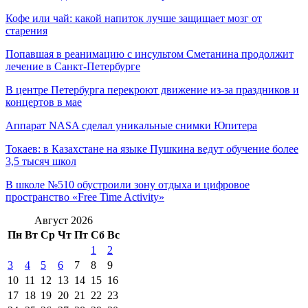
Кофе или чай: какой напиток лучше защищает мозг от
старения
Попавшая в реанимацию с инсультом Сметанина продолжит
лечение в Санкт-Петербурге
В центре Петербурга перекроют движение из-за праздников и
концертов в мае
Аппарат NASA сделал уникальные снимки Юпитера
Токаев: в Казахстане на языке Пушкина ведут обучение более
3,5 тысяч школ
В школе №510 обустроили зону отдыха и цифровое
пространство «Free Time Activity»
Август 2026
Пн
Вт
Ср
Чт
Пт
Сб
Вс
1
2
3
4
5
6
7
8
9
10
11
12
13
14
15
16
17
18
19
20
21
22
23