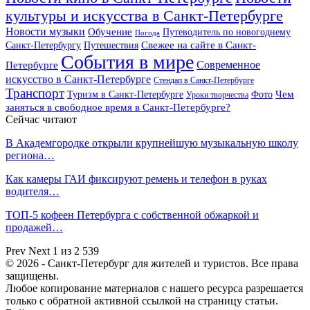
культуры и искусства в Санкт-Петербурге
Новости музыки
Обучение
Путеводитель по новогоднему
Погода
Свежее на сайте в Санкт-
Санкт-Петербургу
Путешествия
События в мире
Петербурге
Современное
искусство в Санкт-Петербурге
Стендап в Санкт-Петербурге
Транспорт
Чем
Туризм в Санкт-Петербурге
Фото
Уроки творчества
заняться в свободное время в Санкт-Петербурге?
Сейчас читают
В Академгородке открыли крупнейшую музыкальную школу
региона…
Как камеры ГАИ фиксируют ремень и телефон в руках
водителя…
ТОП-5 кофеен Петербурга с собственной обжаркой и
продажей…
Prev
Next
1 из 2 539
© 2026 - Санкт-Петербург для жителей и туристов. Все права
защищены.
Любое копирование материалов с нашего ресурса разрешается
только с обратной активной ссылкой на страницу статьи.