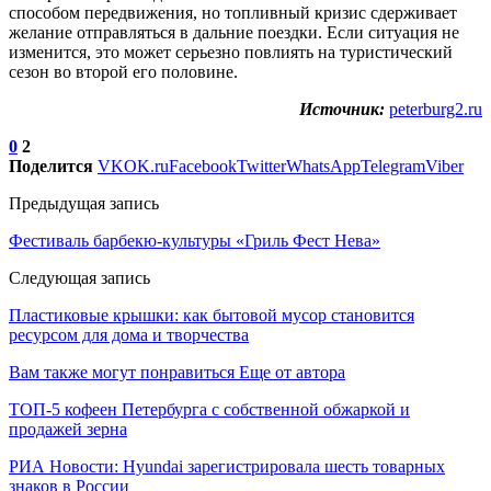
способом передвижения, но топливный кризис сдерживает
желание отправляться в дальние поездки. Если ситуация не
изменится, это может серьезно повлиять на туристический
сезон во второй его половине.
Источник:
peterburg2.ru
0
2
Поделится
VK
OK.ru
Facebook
Twitter
WhatsApp
Telegram
Viber
Предыдущая запись
Фестиваль барбекю-культуры «Гриль Фест Нева»
Следующая запись
Пластиковые крышки: как бытовой мусор становится
ресурсом для дома и творчества
Вам также могут понравиться
Еще от автора
ТОП-5 кофеен Петербурга с собственной обжаркой и
продажей зерна
РИА Новости: Hyundai зарегистрировала шесть товарных
знаков в России