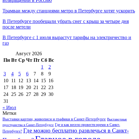
возвращении в Россию
Трамваи между станциями метро в Петербурге хотят ускорить
В Петербурге пообещали убрать снег с крыш за четыре дня
после метели
В Петербурге с 1 июля вырастут тарифы на электричество и
газ
Август 2026
Пн
Вт
Ср
Чт
Пт
Сб
Вс
1
2
3
4
5
6
7
8
9
10
11
12
13
14
15
16
17
18
19
20
21
22
23
24
25
26
27
28
29
30
31
« Июл
Метки
Выставки картин, живописи и графики в Санкт-Петербурге
Выставочные
Где и как весело провести время в Санкт-
пространства в Санкт-Петербурге
Где можно бесплатно развлечься в Санкт-
Петербурге?
Главное в городе