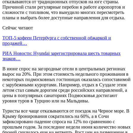
отказываются от традиционных отпусков на юге страны.
Причиной стали регулярные перебои в работе аэропортов и
сложности с топливом, что вынудило многих пересмотреть
планы и выбрать более доступные направления для отдыха.
Сейчас читают
ТОП-5 кофеен Петербурга с собственной обжаркой и
продажей…
РИА Новости: Hyundai зарегистрировала шесть товарных
знаков…
В июне спрос на загородные отели в центральных регионах
вырос на 20%. При этом стоимость недельного проживания в
некоторых подмосковных гостиницах оказалась сопоставимой
с зарубежными курортами. Например, отдых в Суздале этим
летом стал самым дорогим среди российских направлений, а
цены в популярных санаториях Подмосковья достигают
уровня туров в Турцию или на Мальдивы.
Туристы все чаще отказываются от поездок на Черное море. В
Крыму бронирования сократились на 60%, а в Сочи
зафиксировано падение спроса на 12% по сравнению с
прошлым годом. За последние недели июня количество новых
броней снизилось еще на четверть. Рост цен на размещение в