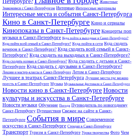
Петербурге?
Животные
Интервью
Интересные материалы
Знакомимся с Санкт-Петербургом
Интересные места и события Санкт-Петербурга
Кино в Санкт-Петербурге
Кино и сериалы
Кинопоказы в Санкт-Петербурге
Концерты поп
музыки в Санкт-Петербурге
Куда пойти в выходные в Санкт-Петербурге?
Куда сходить
Куда пойти всей семьей в Санкт-Петербурге?
Куда пойти в сети
Куда сходить всей семьей в Санкт-
вечером в Санкт-Петербурге?
Петербурге?
Куда сходить на выходных в Санкт-Петербурге?
Куда сходить с детьми в Санкт-
Куда сходить осенью в Санкт-Петербурге?
Куда сходить с друзьями в Санкт-Петербурге?
Петербурге
Летом в Санкт-Петербурге
Лекции и мастер-классы в Санкт-Петербурге
Лучшее в театрах Санкт-Петербурга
Лучшие места где можно
поесть в Санкт-Петербурге
Музыка
Музыкальные фестивали в Санкт-Петербурге
Новости кино в Санкт-Петербурге
Новости
культуры и искусства в Санкт-Петербурге
Новости музыки
Обучение
Путеводитель по новогоднему
Погода
Свежее на сайте в Санкт-
Санкт-Петербургу
Путешествия
События в мире
Петербурге
Современное
искусство в Санкт-Петербурге
Стендап в Санкт-Петербурге
Транспорт
Чем
Туризм в Санкт-Петербурге
Фото
Уроки творчества