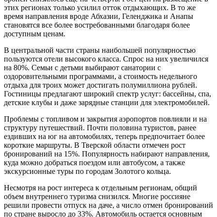
этих регионах только усилил отток отдыхающих. В то же
время направления вроде Абхазии, Геленджика и Анапы
становятся все более востребованными благодаря более
доступным ценам.
В центральной части страны наибольшей популярностью
пользуются отели высокого класса. Спрос на них увеличился
на 80%. Семьи с детьми выбирают санатории с
оздоровительными программами, а стоимость недельного
отдыха для троих может достигать полумиллиона рублей.
Гостиницы предлагают широкий спектр услуг: бассейны, спа,
детские клубы и даже зарядные станции для электромобилей.
Проблемы с топливом и закрытия аэропортов повлияли и на
структуру путешествий. Почти половина туристов, ранее
ездивших на юг на автомобилях, теперь предпочитает более
короткие маршруты. В Тверской области отмечен рост
бронирований на 15%. Популярность набирают направления,
куда можно добраться поездом или автобусом, а также
экскурсионные туры по городам Золотого кольца.
Несмотря на рост интереса к отдельным регионам, общий
объем внутреннего туризма снизился. Многие россияне
решили провести отпуск на даче, а число отмен бронирований
по стране выросло до 33%. Автомобиль остается основным