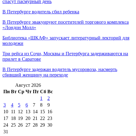
спасут пасмурный день
В Петербурге водитель сбил ребенка
В Петербурге эвакуируют посетителей торгового комплекса
«Лондон Молл»
Библиотека «ШКАФ» запускает литературный лекторий для
молодежи
Три рейса из Сочи, Москвы и Петербурга задерживаются на
прилет в Саратове
В Петербурге задержан водитель мусоровоза, насмерть
сбивший женщину на переходе
Август 2026
Пн
Вт
Ср
Чт
Пт
Сб
Вс
1
2
3
4
5
6
7
8
9
10
11
12
13
14
15
16
17
18
19
20
21
22
23
24
25
26
27
28
29
30
31