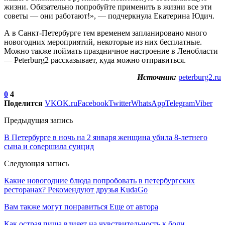
жизни. Обязательно попробуйте применить в жизни все эти
советы — они работают!», — подчеркнула Екатерина Юдич.
А в Санкт-Петербурге тем временем запланировано много
новогодних мероприятий, некоторые из них бесплатные.
Можно также поймать праздничное настроение в Ленобласти
— Peterburg2 рассказывает, куда можно отправиться.
Источник:
peterburg2.ru
0
4
Поделится
VK
OK.ru
Facebook
Twitter
WhatsApp
Telegram
Viber
Предыдущая запись
В Петербурге в ночь на 2 января женщина убила 8-летнего
сына и совершила суицид
Следующая запись
Какие новогодние блюда попробовать в петербургских
ресторанах? Рекомендуют друзья KudaGo
Вам также могут понравиться
Еще от автора
Как острая пища влияет на чувствительность к боли