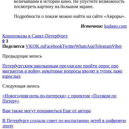
величайшим в истории кино. Не упустите возможность
посмотреть картину на большом экране.
Подробности о показе можно найти на сайте «Авроры».
Источник:
kudago.com
Кинопоказы в Санкт-Петербурге
0
3
Поделится
VK
OK.ru
Facebook
Twitter
WhatsApp
Telegram
Viber
Предыдущая запись
Петербургским школьникам предлагали пройти опрос про
мигрантов и войну, некоторые вопросы вводят в тупик даже
взрослых
Следующая запись
«Новогодняя ночь по-питерски» с проектом «Ползком по
Питеру»
Вам также могут понравиться
Еще от автора
В Петербурге создали совет по воспитанию детей в цифровую
эпоху