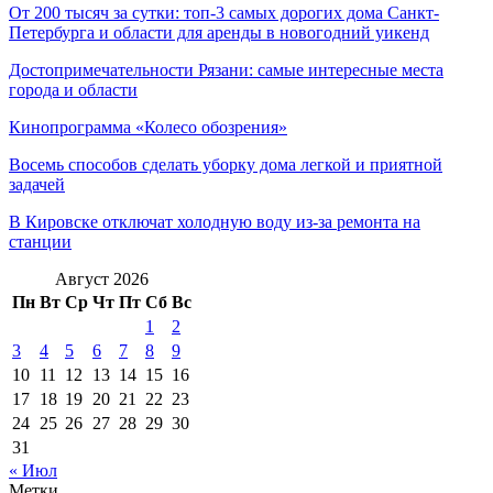
От 200 тысяч за сутки: топ-3 самых дорогих дома Санкт-
Петербурга и области для аренды в новогодний уикенд
Достопримечательности Рязани: самые интересные места
города и области
Кинопрограмма «Колесо обозрения»
Восемь способов сделать уборку дома легкой и приятной
задачей
В Кировске отключат холодную воду из-за ремонта на
станции
Август 2026
Пн
Вт
Ср
Чт
Пт
Сб
Вс
1
2
3
4
5
6
7
8
9
10
11
12
13
14
15
16
17
18
19
20
21
22
23
24
25
26
27
28
29
30
31
« Июл
Метки