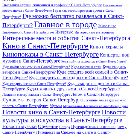
Выставки картин, живописи и графики в Санкт-Петербурге
Выставочные
Где и как весело провести время в Санкт-
пространства в Санкт-Петербурге
Где можно бесплатно развлечься в Санкт-
Петербурге?
Главное в городе
Петербурге?
Животные
Интервью
Интересные материалы
Знакомимся с Санкт-Петербургом
Интересные места и события Санкт-Петербурга
Кино в Санкт-Петербурге
Кино и сериалы
Кинопоказы в Санкт-Петербурге
Концерты поп
музыки в Санкт-Петербурге
Куда пойти в выходные в Санкт-Петербурге?
Куда сходить
Куда пойти всей семьей в Санкт-Петербурге?
Куда пойти в сети
Куда сходить всей семьей в Санкт-
вечером в Санкт-Петербурге?
Петербурге?
Куда сходить на выходных в Санкт-Петербурге?
Куда сходить с детьми в Санкт-
Куда сходить осенью в Санкт-Петербурге?
Куда сходить с друзьями в Санкт-Петербурге?
Петербурге
Летом в Санкт-Петербурге
Лекции и мастер-классы в Санкт-Петербурге
Лучшее в театрах Санкт-Петербурга
Лучшие места где можно
поесть в Санкт-Петербурге
Музыка
Музыкальные фестивали в Санкт-Петербурге
Новости кино в Санкт-Петербурге
Новости
культуры и искусства в Санкт-Петербурге
Новости музыки
Обучение
Путеводитель по новогоднему
Погода
Свежее на сайте в Санкт-
Санкт-Петербургу
Путешествия