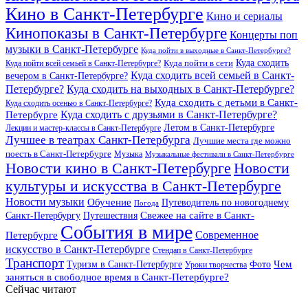
Кино в Санкт-Петербурге
Кино и сериалы
Кинопоказы в Санкт-Петербурге
Концерты поп
музыки в Санкт-Петербурге
Куда пойти в выходные в Санкт-Петербурге?
Куда сходить
Куда пойти всей семьей в Санкт-Петербурге?
Куда пойти в сети
Куда сходить всей семьей в Санкт-
вечером в Санкт-Петербурге?
Петербурге?
Куда сходить на выходных в Санкт-Петербурге?
Куда сходить с детьми в Санкт-
Куда сходить осенью в Санкт-Петербурге?
Куда сходить с друзьями в Санкт-Петербурге?
Петербурге
Летом в Санкт-Петербурге
Лекции и мастер-классы в Санкт-Петербурге
Лучшее в театрах Санкт-Петербурга
Лучшие места где можно
поесть в Санкт-Петербурге
Музыка
Музыкальные фестивали в Санкт-Петербурге
Новости кино в Санкт-Петербурге
Новости
культуры и искусства в Санкт-Петербурге
Новости музыки
Обучение
Путеводитель по новогоднему
Погода
Свежее на сайте в Санкт-
Санкт-Петербургу
Путешествия
События в мире
Петербурге
Современное
искусство в Санкт-Петербурге
Стендап в Санкт-Петербурге
Транспорт
Чем
Туризм в Санкт-Петербурге
Фото
Уроки творчества
заняться в свободное время в Санкт-Петербурге?
Сейчас читают