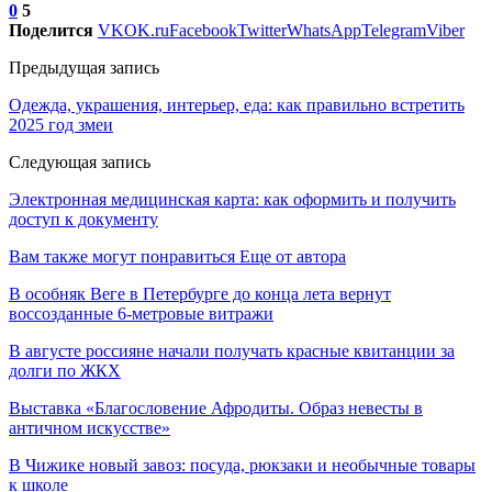
0
5
Поделится
VK
OK.ru
Facebook
Twitter
WhatsApp
Telegram
Viber
Предыдущая запись
Одежда, украшения, интерьер, еда: как правильно встретить
2025 год змеи
Следующая запись
Электронная медицинская карта: как оформить и получить
доступ к документу
Вам также могут понравиться
Еще от автора
В особняк Веге в Петербурге до конца лета вернут
воссозданные 6-метровые витражи
В августе россияне начали получать красные квитанции за
долги по ЖКХ
Выставка «Благословение Афродиты. Образ невесты в
античном искусстве»
В Чижике новый завоз: посуда, рюкзаки и необычные товары
к школе