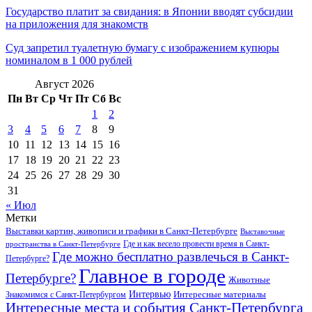
Государство платит за свидания: в Японии вводят субсидии
на приложения для знакомств
Суд запретил туалетную бумагу с изображением купюры
номиналом в 1 000 рублей
Август 2026
Пн
Вт
Ср
Чт
Пт
Сб
Вс
1
2
3
4
5
6
7
8
9
10
11
12
13
14
15
16
17
18
19
20
21
22
23
24
25
26
27
28
29
30
31
« Июл
Метки
Выставки картин, живописи и графики в Санкт-Петербурге
Выставочные
Где и как весело провести время в Санкт-
пространства в Санкт-Петербурге
Где можно бесплатно развлечься в Санкт-
Петербурге?
Главное в городе
Петербурге?
Животные
Интервью
Интересные материалы
Знакомимся с Санкт-Петербургом
Интересные места и события Санкт-Петербурга