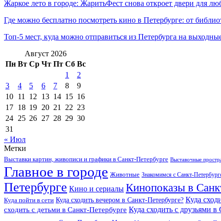
Жаркое лето в городе: ЖаритьФест снова откроет двери для лю
Где можно бесплатно посмотреть кино в Петербурге: от библио
Топ-5 мест, куда можно отправиться из Петербурга на выходны
Август 2026
Пн
Вт
Ср
Чт
Пт
Сб
Вс
1
2
3
4
5
6
7
8
9
10
11
12
13
14
15
16
17
18
19
20
21
22
23
24
25
26
27
28
29
30
31
« Июл
Метки
Выставки картин, живописи и графики в Санкт-Петербурге
Выставочные простра
Главное в городе
Животные
Знакомимся с Санкт-Петербур
Петербурге
Кинопоказы в Санк
Кино и сериалы
Куда сход
Куда сходить вечером в Санкт-Петербурге?
Куда пойти в сети
Куда сходить с друзьями в
сходить с детьми в Санкт-Петербурге