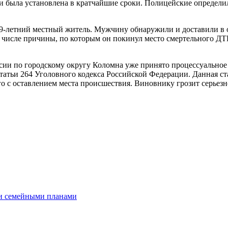
и была установлена в кратчайшие сроки. Полицейские определи
 39-летний местный житель. Мужчину обнаружили и доставили в 
м числе причины, по которым он покинул место смертельного ДТП
ии по городскому округу Коломна уже принято процессуальное
статьи 264 Уголовного кодекса Российской Федерации. Данная с
о с оставлением места происшествия. Виновнику грозит серьезн
 и семейными планами