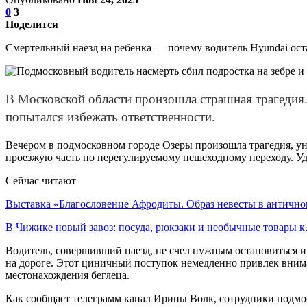
0
3
Поделится
Смертельный наезд на ребенка — почему водитель Hyundai ос
В Московской области произошла страшная трагедия
попытался избежать ответственности.
Вечером в подмосковном городе Озеры произошла трагедия, ун
проезжую часть по нерегулируемому пешеходному переходу. Уда
Сейчас читают
Выставка «Благословение Афродиты. Образ невесты в антич
В Чижике новый завоз: посуда, рюкзаки и необычные товары 
Водитель, совершивший наезд, не счел нужным остановиться и 
на дороге. Этот циничный поступок немедленно привлек вним
местонахождения беглеца.
Как сообщает телеграмм канал Ирины Волк, сотрудники подмо