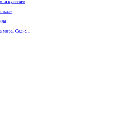
м искусстве»
 школе
иля
а мира. Сад»:…