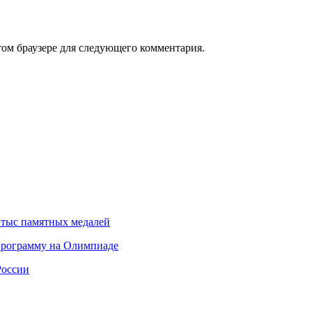
том браузере для следующего комментария.
4 тыс памятных медалей
 программу на Олимпиаде
России