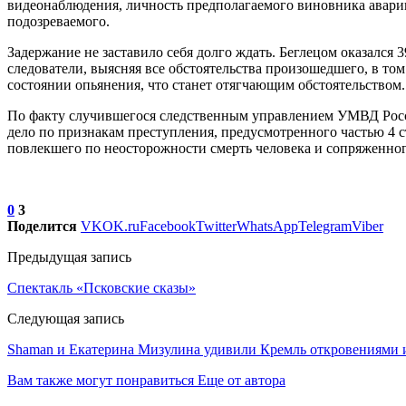
видеонаблюдения, личность предполагаемого виновника авари
подозреваемого.
Задержание не заставило себя долго ждать. Беглецом оказался
следователи, выясняя все обстоятельства произошедшего, в то
состоянии опьянения, что станет отягчающим обстоятельством.
По факту случившегося следственным управлением УМВД Росс
дело по признакам преступления, предусмотренного частью 4 
повлекшего по неосторожности смерть человека и сопряженног
0
3
Поделится
VK
OK.ru
Facebook
Twitter
WhatsApp
Telegram
Viber
Предыдущая запись
Спектакль «Псковские сказы»
Следующая запись
Shaman и Екатерина Мизулина удивили Кремль откровениями
Вам также могут понравиться
Еще от автора