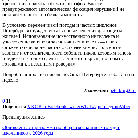
требования, надеясь избежать штрафов. Власти
предупреждают: автоматическая фиксация нарушений не
оставляет шансов на безнаказанность.
В условиях переменчивой погоды и частых циклонов
Петербург вынужден искать новые решения для защиты
жителей. Использование искусственного интеллекта и
ужесточение контроля за состоянием кровель — шаг к
снижению числа несчастных случаев зимой. Но многое
зависит и от сознательности собственников, которым теперь
придется не только следить за чистотой крыш, но и быть
готовыми к внезапным проверкам.
Подробный прогноз погоды в Санкт-Петербурге и области на
неделю
Источник:
peterburg2.ru
0
11
Поделится
VK
OK.ru
Facebook
Twitter
WhatsApp
Telegram
Viber
Предыдущая запись
Обновленная программа по обществознанию: что ждет
школьников с 2026 года