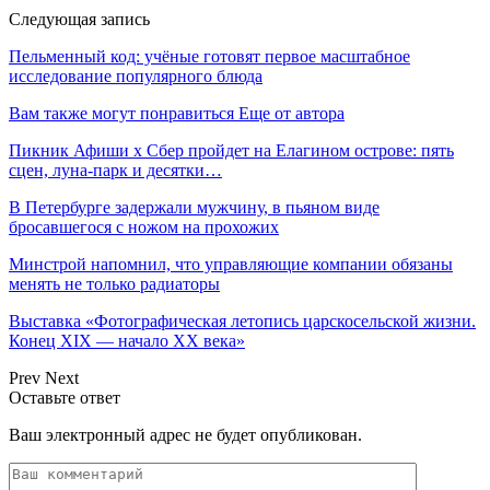
Следующая запись
Пельменный код: учёные готовят первое масштабное
исследование популярного блюда
Вам также могут понравиться
Еще от автора
Пикник Афиши x Сбер пройдет на Елагином острове: пять
сцен, луна-парк и десятки…
В Петербурге задержали мужчину, в пьяном виде
бросавшегося с ножом на прохожих
Минстрой напомнил, что управляющие компании обязаны
менять не только радиаторы
Выставка «Фотографическая летопись царскосельской жизни.
Конец XIX — начало XX века»
Prev
Next
Оставьте ответ
Ваш электронный адрес не будет опубликован.