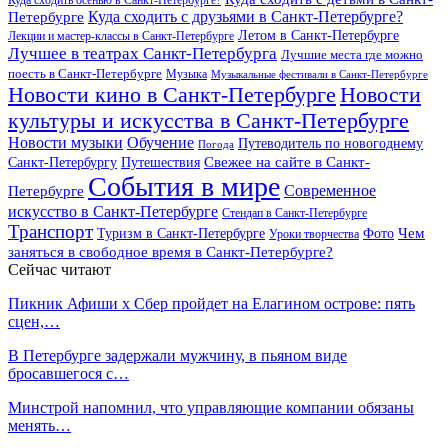
Куда сходить осенью в Санкт-Петербурге?
Куда сходить с друзьями в Санкт-Петербурге?
Петербурге
Летом в Санкт-Петербурге
Лекции и мастер-классы в Санкт-Петербурге
Лучшее в театрах Санкт-Петербурга
Лучшие места где можно
поесть в Санкт-Петербурге
Музыка
Музыкальные фестивали в Санкт-Петербурге
Новости кино в Санкт-Петербурге
Новости
культуры и искусства в Санкт-Петербурге
Новости музыки
Обучение
Путеводитель по новогоднему
Погода
Свежее на сайте в Санкт-
Санкт-Петербургу
Путешествия
События в мире
Петербурге
Современное
искусство в Санкт-Петербурге
Стендап в Санкт-Петербурге
Транспорт
Чем
Туризм в Санкт-Петербурге
Фото
Уроки творчества
заняться в свободное время в Санкт-Петербурге?
Сейчас читают
Пикник Афиши x Сбер пройдет на Елагином острове: пять
сцен,…
В Петербурге задержали мужчину, в пьяном виде
бросавшегося с…
Минстрой напомнил, что управляющие компании обязаны
менять…