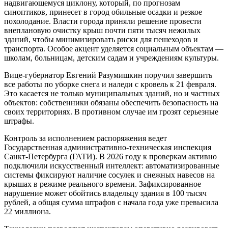
надвигающемуся циклону, который, по прогнозам
синоптиков, принесет в город обильные осадки и резкое
похолодание. Власти города приняли решение провести
внеплановую очистку крыш почти пяти тысяч нежилых
зданий, чтобы минимизировать риски для пешеходов и
транспорта. Особое акцент уделяется социальным объектам —
школам, больницам, детским садам и учреждениям культуры.
Вице-губернатор Евгений Разумишкин поручил завершить
все работы по уборке снега и наледи с кровель к 21 февраля.
Это касается не только муниципальных зданий, но и частных
объектов: собственники обязаны обеспечить безопасность на
своих территориях. В противном случае им грозят серьезные
штрафы.
Контроль за исполнением распоряжения ведет
Государственная административно-техническая инспекция
Санкт-Петербурга (ГАТИ). В 2026 году к проверкам активно
подключили искусственный интеллект: автоматизированные
системы фиксируют наличие сосулек и снежных навесов на
крышах в режиме реального времени. Зафиксированное
нарушение может обойтись владельцу здания в 100 тысяч
рублей, а общая сумма штрафов с начала года уже превысила
22 миллиона.