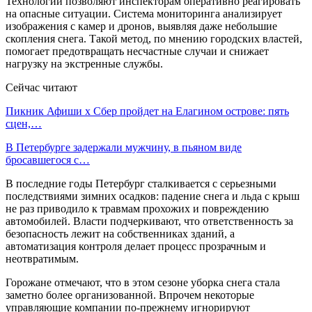
Технологии позволяют инспекторам оперативно реагировать
на опасные ситуации. Система мониторинга анализирует
изображения с камер и дронов, выявляя даже небольшие
скопления снега. Такой метод, по мнению городских властей,
помогает предотвращать несчастные случаи и снижает
нагрузку на экстренные службы.
Сейчас читают
Пикник Афиши x Сбер пройдет на Елагином острове: пять
сцен,…
В Петербурге задержали мужчину, в пьяном виде
бросавшегося с…
В последние годы Петербург сталкивается с серьезными
последствиями зимних осадков: падение снега и льда с крыш
не раз приводило к травмам прохожих и повреждению
автомобилей. Власти подчеркивают, что ответственность за
безопасность лежит на собственниках зданий, а
автоматизация контроля делает процесс прозрачным и
неотвратимым.
Горожане отмечают, что в этом сезоне уборка снега стала
заметно более организованной. Впрочем некоторые
управляющие компании по-прежнему игнорируют