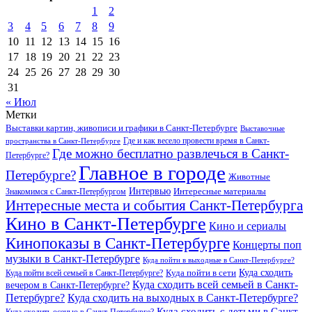
1
2
3
4
5
6
7
8
9
10
11
12
13
14
15
16
17
18
19
20
21
22
23
24
25
26
27
28
29
30
31
« Июл
Метки
Выставки картин, живописи и графики в Санкт-Петербурге
Выставочные
Где и как весело провести время в Санкт-
пространства в Санкт-Петербурге
Где можно бесплатно развлечься в Санкт-
Петербурге?
Главное в городе
Петербурге?
Животные
Интервью
Интересные материалы
Знакомимся с Санкт-Петербургом
Интересные места и события Санкт-Петербурга
Кино в Санкт-Петербурге
Кино и сериалы
Кинопоказы в Санкт-Петербурге
Концерты поп
музыки в Санкт-Петербурге
Куда пойти в выходные в Санкт-Петербурге?
Куда сходить
Куда пойти всей семьей в Санкт-Петербурге?
Куда пойти в сети
Куда сходить всей семьей в Санкт-
вечером в Санкт-Петербурге?
Петербурге?
Куда сходить на выходных в Санкт-Петербурге?
Куда сходить с детьми в Санкт-