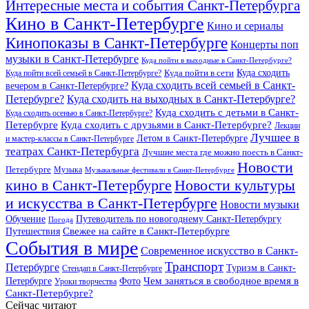
Интересные места и события Санкт-Петербурга
Кино в Санкт-Петербурге
Кино и сериалы
Кинопоказы в Санкт-Петербурге
Концерты поп
музыки в Санкт-Петербурге
Куда пойти в выходные в Санкт-Петербурге?
Куда сходить
Куда пойти всей семьей в Санкт-Петербурге?
Куда пойти в сети
Куда сходить всей семьей в Санкт-
вечером в Санкт-Петербурге?
Петербурге?
Куда сходить на выходных в Санкт-Петербурге?
Куда сходить с детьми в Санкт-
Куда сходить осенью в Санкт-Петербурге?
Куда сходить с друзьями в Санкт-Петербурге?
Петербурге
Лекции
Лучшее в
Летом в Санкт-Петербурге
и мастер-классы в Санкт-Петербурге
театрах Санкт-Петербурга
Лучшие места где можно поесть в Санкт-
Новости
Петербурге
Музыка
Музыкальные фестивали в Санкт-Петербурге
кино в Санкт-Петербурге
Новости культуры
и искусства в Санкт-Петербурге
Новости музыки
Обучение
Путеводитель по новогоднему Санкт-Петербургу
Погода
Свежее на сайте в Санкт-Петербурге
Путешествия
События в мире
Современное искусство в Санкт-
Транспорт
Петербурге
Туризм в Санкт-
Стендап в Санкт-Петербурге
Чем заняться в свободное время в
Петербурге
Фото
Уроки творчества
Санкт-Петербурге?
Сейчас читают