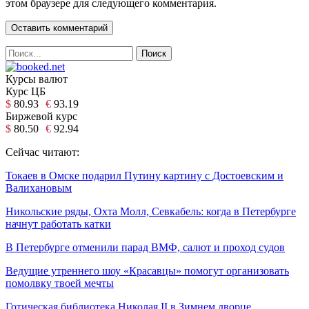
этом браузере для следующего комментария.
Курсы валют
Курс ЦБ
$
80.93
€
93.19
Биржевой курс
$
80.50
€
92.94
Сейчас читают:
Токаев в Омске подарил Путину картину с Достоевским и
Валихановым
Никольские ряды, Охта Молл, Севкабель: когда в Петербурге
начнут работать катки
В Петербурге отменили парад ВМФ, салют и проход судов
Ведущие утреннего шоу «Красавцы» помогут организовать
помолвку твоей мечты
Готическая библиотека Николая II в Зимнем дворце