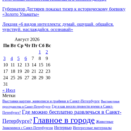
Губернатор Дегтярев показал тизер к историческому боевику
«Золото Ульматы»
Лекция «6 видов интеллекта: думай. ощущай. общайся.
чувствуй. наслаждайся. осознавай»
Август 2026
Пн
Вт
Ср
Чт
Пт
Сб
Вс
1
2
3
4
5
6
7
8
9
10
11
12
13
14
15
16
17
18
19
20
21
22
23
24
25
26
27
28
29
30
31
« Июл
Метки
Выставки картин, живописи и графики в Санкт-Петербурге
Выставочные
Где и как весело провести время в Санкт-
пространства в Санкт-Петербурге
Где можно бесплатно развлечься в Санкт-
Петербурге?
Главное в городе
Петербурге?
Животные
Интервью
Интересные материалы
Знакомимся с Санкт-Петербургом