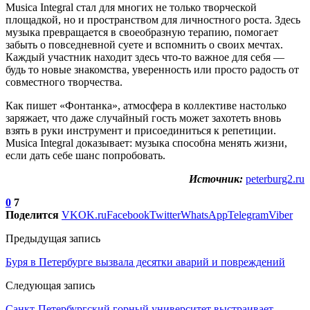
Musica Integral стал для многих не только творческой
площадкой, но и пространством для личностного роста. Здесь
музыка превращается в своеобразную терапию, помогает
забыть о повседневной суете и вспомнить о своих мечтах.
Каждый участник находит здесь что-то важное для себя —
будь то новые знакомства, уверенность или просто радость от
совместного творчества.
Как пишет «Фонтанка», атмосфера в коллективе настолько
заряжает, что даже случайный гость может захотеть вновь
взять в руки инструмент и присоединиться к репетиции.
Musica Integral доказывает: музыка способна менять жизни,
если дать себе шанс попробовать.
Источник:
peterburg2.ru
0
7
Поделится
VK
OK.ru
Facebook
Twitter
WhatsApp
Telegram
Viber
Предыдущая запись
Буря в Петербурге вызвала десятки аварий и повреждений
Следующая запись
Санкт-Петербургский горный университет выстраивает