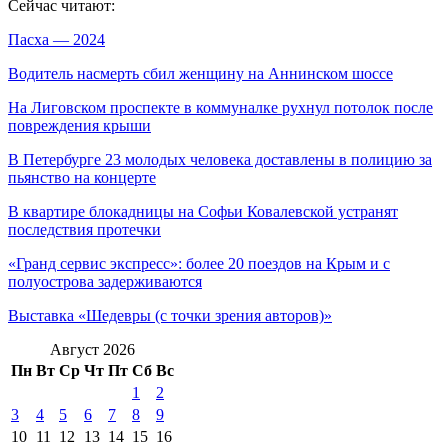
Сейчас читают:
Пасха — 2024
Водитель насмерть сбил женщину на Аннинском шоссе
На Лиговском проспекте в коммуналке рухнул потолок после
повреждения крыши
В Петербурге 23 молодых человека доставлены в полицию за
пьянство на концерте
В квартире блокадницы на Софьи Ковалевской устранят
последствия протечки
«Гранд сервис экспресс»: более 20 поездов на Крым и с
полуострова задерживаются
Выставка «Шедевры (с точки зрения авторов)»
Август 2026
Пн
Вт
Ср
Чт
Пт
Сб
Вс
1
2
3
4
5
6
7
8
9
10
11
12
13
14
15
16