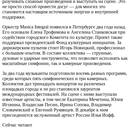
разучивать сложные произведения и выступать на сцене. Это
не просто способ провести досуг — для многих это
становится настоящим источником энергии и внутренней
поддержки.
Оркестр Musica Integral появился в Петербурге два года назад.
Его основали Елена Трофимова и Ангелина Станковская при
содействии городского Комитета по культуре. Проект также
поддержал президентский Фонд культурных инициатив. За
дирижерским пультом стоит Игорь Новицкий, профессионал
с большим опытом. В составе коллектива — струнные,
духовые и ударные инструменты, что позволяет исполнять как
масштабные симфонии, так и камерные произведения.
За два года музыканты подготовили восемь разных программ,
среди которых пять симфонических и три камерных.
Коллектив дал тринадцать концертов на различных
площадках города и не раз становился лауреатом
международных фестивалей. На сцене с ними выступали
известные артисты, в том числе Екатерина Мечетина, Юлия
Игонина, Владислав Песин, Ирина Сопова, Владимир
Словачевский и Евгений Румянцев. В декабре к ним
присоединится заслуженный артист России Илья Иофф.
Сейчас читают