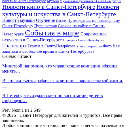
поесть в Санкт-Петербурге
Музыка
Музыкальные фестивали в Санкт-Петербурге
Новости кино в Санкт-Петербурге
Новости
культуры и искусства в Санкт-Петербурге
Новости музыки
Обучение
Путеводитель по новогоднему
Погода
Свежее на сайте в Санкт-
Санкт-Петербургу
Путешествия
События в мире
Петербурге
Современное
искусство в Санкт-Петербурге
Стендап в Санкт-Петербурге
Транспорт
Чем
Туризм в Санкт-Петербурге
Фото
Уроки творчества
заняться в свободное время в Санкт-Петербурге?
Сейчас читают
Минстрой напомнил, что управляющие компании обязаны
менять…
Выставка «Фотографическая летопись царскосельской жизни.
…
В Петербурге создали совет по воспитанию детей в
цифровую…
Prev
Next
1 из 2 549
© 2026 - Санкт-Петербург для жителей и туристов. Все права
защищены.
Любое копирование материалов с нашего ресурса разрешается