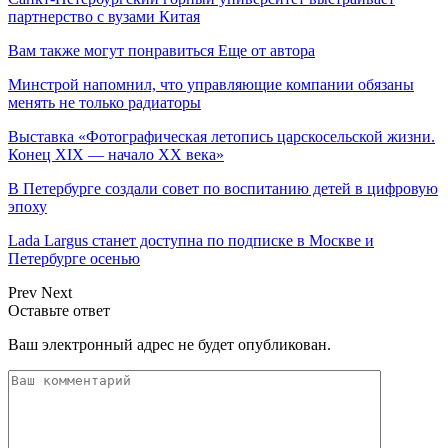
партнерство с вузами Китая
Вам также могут понравиться
Еще от автора
Минстрой напомнил, что управляющие компании обязаны
менять не только радиаторы
Выставка «Фотографическая летопись царскосельской жизни.
Конец XIX — начало XX века»
В Петербурге создали совет по воспитанию детей в цифровую
эпоху
Lada Largus станет доступна по подписке в Москве и
Петербурге осенью
Prev
Next
Оставьте ответ
Ваш электронный адрес не будет опубликован.