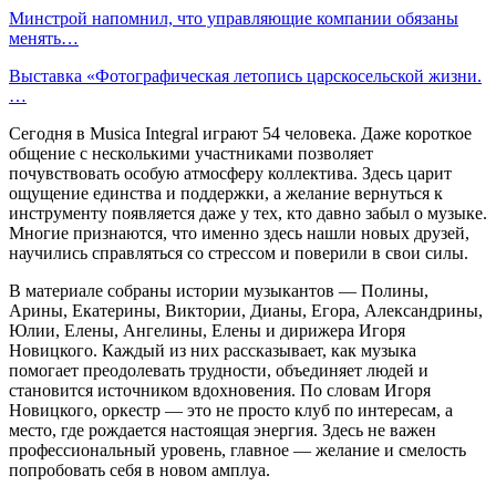
Минстрой напомнил, что управляющие компании обязаны
менять…
Выставка «Фотографическая летопись царскосельской жизни.
…
Сегодня в Musica Integral играют 54 человека. Даже короткое
общение с несколькими участниками позволяет
почувствовать особую атмосферу коллектива. Здесь царит
ощущение единства и поддержки, а желание вернуться к
инструменту появляется даже у тех, кто давно забыл о музыке.
Многие признаются, что именно здесь нашли новых друзей,
научились справляться со стрессом и поверили в свои силы.
В материале собраны истории музыкантов — Полины,
Арины, Екатерины, Виктории, Дианы, Егора, Александрины,
Юлии, Елены, Ангелины, Елены и дирижера Игоря
Новицкого. Каждый из них рассказывает, как музыка
помогает преодолевать трудности, объединяет людей и
становится источником вдохновения. По словам Игоря
Новицкого, оркестр — это не просто клуб по интересам, а
место, где рождается настоящая энергия. Здесь не важен
профессиональный уровень, главное — желание и смелость
попробовать себя в новом амплуа.