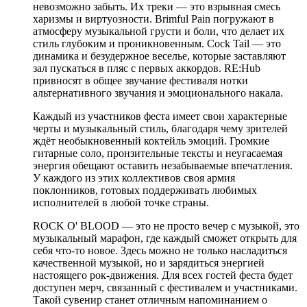
невозможно забыть. Их треки — это взрывная смесь
харизмы и виртуозности. Brimful Pain погружают в
атмосферу музыкальной грусти и боли, что делает их
стиль глубоким и проникновенным. Cock Tail — это
динамика и безудержное веселье, которые заставляют
зал пускаться в пляс с первых аккордов. RE:Hub
привносят в общее звучание фестиваля нотки
альтернативного звучания и эмоционального накала.
Каждый из участников феста имеет свои характерные
черты и музыкальный стиль, благодаря чему зрителей
ждёт необыкновенный коктейль эмоций. Громкие
гитарные соло, пронзительные тексты и неугасаемая
энергия обещают оставить незабываемые впечатления.
У каждого из этих коллективов своя армия
поклонников, готовых поддерживать любимых
исполнителей в любой точке страны.
ROCK O' BLOOD — это не просто вечер с музыкой, это
музыкальный марафон, где каждый сможет открыть для
себя что-то новое. Здесь можно не только насладиться
качественной музыкой, но и зарядиться энергией
настоящего рок-движения. Для всех гостей феста будет
доступен мерч, связанный с фестивалем и участниками.
Такой сувенир станет отличным напоминанием о