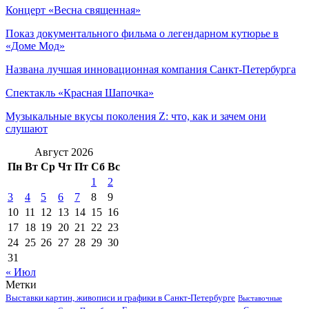
Концерт «Весна священная»
Показ документального фильма о легендарном кутюрье в
«Доме Мод»
Названа лучшая инновационная компания Санкт-Петербурга
Спектакль «Красная Шапочка»
Музыкальные вкусы поколения Z: что, как и зачем они
слушают
Август 2026
Пн
Вт
Ср
Чт
Пт
Сб
Вс
1
2
3
4
5
6
7
8
9
10
11
12
13
14
15
16
17
18
19
20
21
22
23
24
25
26
27
28
29
30
31
« Июл
Метки
Выставки картин, живописи и графики в Санкт-Петербурге
Выставочные