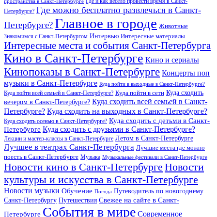
Где и как весело провести время в Санкт-
пространства в Санкт-Петербурге
Где можно бесплатно развлечься в Санкт-
Петербурге?
Главное в городе
Петербурге?
Животные
Интервью
Интересные материалы
Знакомимся с Санкт-Петербургом
Интересные места и события Санкт-Петербурга
Кино в Санкт-Петербурге
Кино и сериалы
Кинопоказы в Санкт-Петербурге
Концерты поп
музыки в Санкт-Петербурге
Куда пойти в выходные в Санкт-Петербурге?
Куда сходить
Куда пойти всей семьей в Санкт-Петербурге?
Куда пойти в сети
Куда сходить всей семьей в Санкт-
вечером в Санкт-Петербурге?
Петербурге?
Куда сходить на выходных в Санкт-Петербурге?
Куда сходить с детьми в Санкт-
Куда сходить осенью в Санкт-Петербурге?
Куда сходить с друзьями в Санкт-Петербурге?
Петербурге
Летом в Санкт-Петербурге
Лекции и мастер-классы в Санкт-Петербурге
Лучшее в театрах Санкт-Петербурга
Лучшие места где можно
поесть в Санкт-Петербурге
Музыка
Музыкальные фестивали в Санкт-Петербурге
Новости кино в Санкт-Петербурге
Новости
культуры и искусства в Санкт-Петербурге
Новости музыки
Обучение
Путеводитель по новогоднему
Погода
Свежее на сайте в Санкт-
Санкт-Петербургу
Путешествия
События в мире
Петербурге
Современное