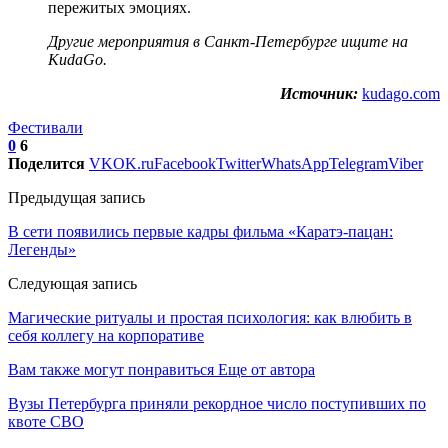
пережитых эмоциях.
Другие
мероприятия в Санкт-Петербурге
ищите на
KudaGo.
Источник:
kudago.com
Фестивали
0
6
Поделится
VK
OK.ru
Facebook
Twitter
WhatsApp
Telegram
Viber
Предыдущая запись
В сети появились первые кадры фильма «Каратэ-пацан:
Легенды»
Следующая запись
Магические ритуалы и простая психология: как влюбить в
себя коллегу на корпоративе
Вам также могут понравиться
Еще от автора
Вузы Петербурга приняли рекордное число поступивших по
квоте СВО