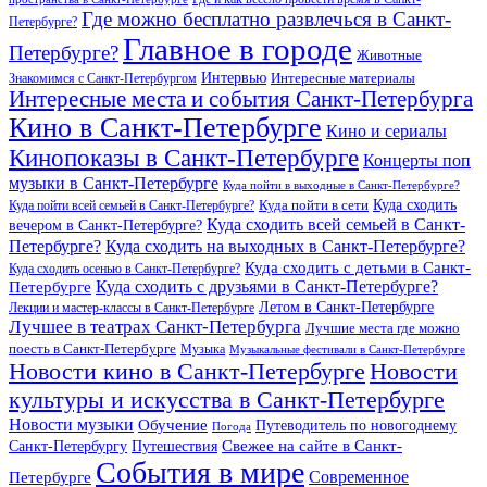
Где можно бесплатно развлечься в Санкт-
Петербурге?
Главное в городе
Петербурге?
Животные
Интервью
Интересные материалы
Знакомимся с Санкт-Петербургом
Интересные места и события Санкт-Петербурга
Кино в Санкт-Петербурге
Кино и сериалы
Кинопоказы в Санкт-Петербурге
Концерты поп
музыки в Санкт-Петербурге
Куда пойти в выходные в Санкт-Петербурге?
Куда сходить
Куда пойти всей семьей в Санкт-Петербурге?
Куда пойти в сети
Куда сходить всей семьей в Санкт-
вечером в Санкт-Петербурге?
Петербурге?
Куда сходить на выходных в Санкт-Петербурге?
Куда сходить с детьми в Санкт-
Куда сходить осенью в Санкт-Петербурге?
Куда сходить с друзьями в Санкт-Петербурге?
Петербурге
Летом в Санкт-Петербурге
Лекции и мастер-классы в Санкт-Петербурге
Лучшее в театрах Санкт-Петербурга
Лучшие места где можно
поесть в Санкт-Петербурге
Музыка
Музыкальные фестивали в Санкт-Петербурге
Новости кино в Санкт-Петербурге
Новости
культуры и искусства в Санкт-Петербурге
Новости музыки
Обучение
Путеводитель по новогоднему
Погода
Свежее на сайте в Санкт-
Санкт-Петербургу
Путешествия
События в мире
Петербурге
Современное