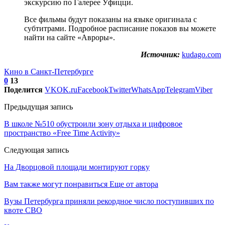
экскурсию по Галерее Уфицци.
Все фильмы будут показаны на языке оригинала с
субтитрами. Подробное расписание показов вы можете
найти на сайте «Авроры».
Источник:
kudago.com
Кино в Санкт-Петербурге
0
13
Поделится
VK
OK.ru
Facebook
Twitter
WhatsApp
Telegram
Viber
Предыдущая запись
В школе №510 обустроили зону отдыха и цифровое
пространство «Free Time Activity»
Следующая запись
На Дворцовой площади монтируют горку
Вам также могут понравиться
Еще от автора
Вузы Петербурга приняли рекордное число поступивших по
квоте СВО