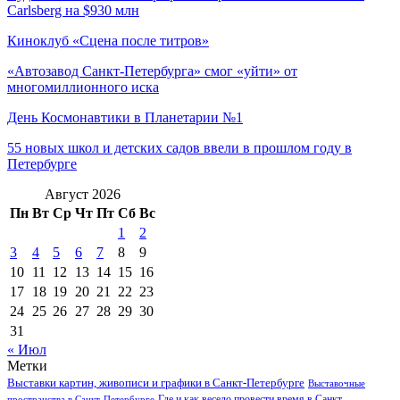
Carlsberg на $930 млн
Киноклуб «Сцена после титров»
«Автозавод Санкт-Петербурга» смог «уйти» от
многомиллионного иска
День Космонавтики в Планетарии №1
55 новых школ и детских садов ввели в прошлом году в
Петербурге
Август 2026
Пн
Вт
Ср
Чт
Пт
Сб
Вс
1
2
3
4
5
6
7
8
9
10
11
12
13
14
15
16
17
18
19
20
21
22
23
24
25
26
27
28
29
30
31
« Июл
Метки
Выставки картин, живописи и графики в Санкт-Петербурге
Выставочные
Где и как весело провести время в Санкт-
пространства в Санкт-Петербурге