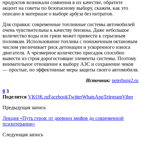
продуктов возникали сомнения в их качестве, обратите
акцент на советы по безопасному выбору, скажем, как это
описано в материале о выборе арбуза без нитратов.
Для справки: современные топливные системы автомобилей
очень чувствительны к качеству бензина. Даже небольшое
количество воды или грязи может привести к серьезным
поломкам. Использование топлива с пониженным октановым
числом увеличивает риск детонации и ускоренного износа
двигателя. А чрезмерное количество присадок способно
вывести из строя дорогостоящие элементы системы. Поэтому
внимательное отношение к выбору АЗС и сохранение чеков
— простые, но эффективные меры защиты своего автомобиля.
Источник:
peterburg2.ru
0
3
Поделится
VK
OK.ru
Facebook
Twitter
WhatsApp
Telegram
Viber
Предыдущая запись
Лекция «Путь героя: от древних мифов до современной
психотерапии»
Следующая запись