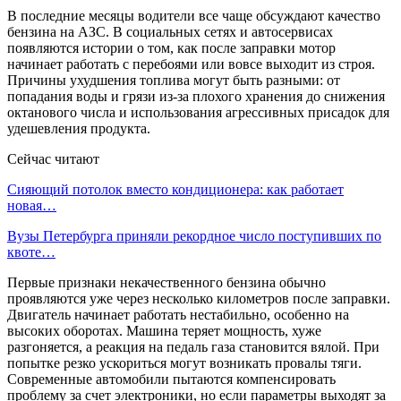
В последние месяцы водители все чаще обсуждают качество
бензина на АЗС. В социальных сетях и автосервисах
появляются истории о том, как после заправки мотор
начинает работать с перебоями или вовсе выходит из строя.
Причины ухудшения топлива могут быть разными: от
попадания воды и грязи из-за плохого хранения до снижения
октанового числа и использования агрессивных присадок для
удешевления продукта.
Сейчас читают
Сияющий потолок вместо кондиционера: как работает
новая…
Вузы Петербурга приняли рекордное число поступивших по
квоте…
Первые признаки некачественного бензина обычно
проявляются уже через несколько километров после заправки.
Двигатель начинает работать нестабильно, особенно на
высоких оборотах. Машина теряет мощность, хуже
разгоняется, а реакция на педаль газа становится вялой. При
попытке резко ускориться могут возникать провалы тяги.
Современные автомобили пытаются компенсировать
проблему за счет электроники, но если параметры выходят за