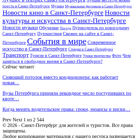
Лучшие места где можно
поесть в Санкт-Петербурге
Музыка
Музыкальные фестивали в Санкт-Петербурге
Новости кино в Санкт-Петербурге
Новости
культуры и искусства в Санкт-Петербурге
Новости музыки
Обучение
Путеводитель по новогоднему
Погода
Свежее на сайте в Санкт-
Санкт-Петербургу
Путешествия
События в мире
Петербурге
Современное
искусство в Санкт-Петербурге
Стендап в Санкт-Петербурге
Транспорт
Чем
Туризм в Санкт-Петербурге
Фото
Уроки творчества
заняться в свободное время в Санкт-Петербурге?
Сейчас читают
Сияющий потолок вместо кондиционера: как работает
новая…
Вузы Петербурга приняли рекордное число поступивших по
квоте…
Когда менять водительские права: сроки, нюансы и риски…
Prev
Next
1 из 2 544
© 2026 - Санкт-Петербург для жителей и туристов. Все права
защищены.
Любое копирование материалов с нашего ресурса разрешается