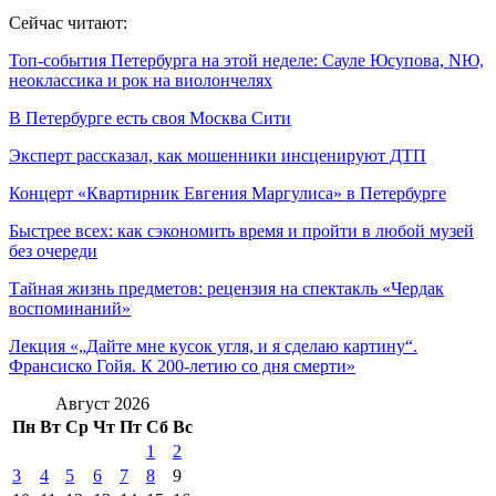
Сейчас читают:
Топ-события Петербурга на этой неделе: Сауле Юсупова, NЮ,
неоклассика и рок на виолончелях
В Петербурге есть своя Москва Сити
Эксперт рассказал, как мошенники инсценируют ДТП
Концерт «Квартирник Евгения Маргулиса» в Петербурге
Быстрее всех: как сэкономить время и пройти в любой музей
без очереди
Тайная жизнь предметов: рецензия на спектакль «Чердак
воспоминаний»
Лекция «„Дайте мне кусок угля, и я сделаю картину“.
Франсиско Гойя. К 200-летию со дня смерти»
Август 2026
Пн
Вт
Ср
Чт
Пт
Сб
Вс
1
2
3
4
5
6
7
8
9