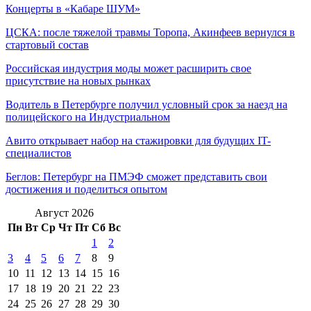
Концерты в «Кабаре ШУМ»
ЦСКА: после тяжелой травмы Торопа, Акинфеев вернулся в
стартовый состав
Российская индустрия моды может расширить свое
присутствие на новых рынках
Водитель в Петербурге получил условный срок за наезд на
полицейского на Индустриальном
Авито открывает набор на стажировки для будущих IT-
специалистов
Беглов: Петербург на ПМЭФ сможет представить свои
достижения и поделиться опытом
Август 2026
Пн
Вт
Ср
Чт
Пт
Сб
Вс
1
2
3
4
5
6
7
8
9
10
11
12
13
14
15
16
17
18
19
20
21
22
23
24
25
26
27
28
29
30