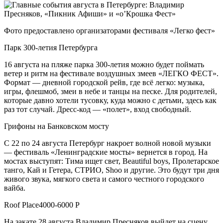
Фото предоставлено организаторами фестиваля «Легко фест»
Парк 300-летия Петербурга
16 августа на пляже парка 300-летия можно будет поймать
ветер и ритм на фестивале воздушных змеев «ЛЕГКО ФЕСТ».
Формат — дневной городской рейв, где всё легко: музыка,
игры, флешмоб, змеи в небе и танцы на песке. Для родителей,
которые давно хотели тусовку, куда можно с детьми, здесь как
раз тот случай. Дресс-код — «полет», вход свободный.
Грифоны на Банковском мосту
С 22 по 24 августа Петербург накроет волной новой музыки
— фестиваль «Ленинградские мосты» вернется в город. На
мостах выступят: Тима ищет свет, Beautiful boys, Пролетарское
танго, Кай и Гетера, СТРИО, Shoo и другие. Это будут три дня
живого звука, мягкого света и самого честного городского
вайба.
Roof Place4000-6000 Р
На закате 28 августа Владимир Пресняков выйдет на сцену