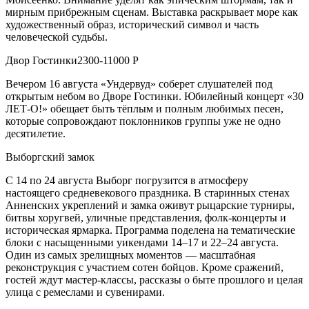
мирным прибрежным сценам. Выставка раскрывает море как
художественный образ, исторический символ и часть
человеческой судьбы.
Двор Гостинки2300-11000 Р
Вечером 16 августа «Ундервуд» соберет слушателей под
открытым небом во Дворе Гостинки. Юбилейный концерт «30
ЛЕТ-О!» обещает быть тёплым и полным любимых песен,
которые сопровождают поклонников группы уже не одно
десятилетие.
Выборгский замок
С 14 по 24 августа Выборг погрузится в атмосферу
настоящего средневекового праздника. В старинных стенах
Анненских укреплений и замка оживут рыцарские турниры,
битвы хоругвей, уличные представления, фолк-концерты и
историческая ярмарка. Программа поделена на тематические
блоки с насыщенными уикендами 14–17 и 22–24 августа.
Один из самых зрелищных моментов — масштабная
реконструкция с участием сотен бойцов. Кроме сражений,
гостей ждут мастер-классы, рассказы о быте прошлого и целая
улица с ремеслами и сувенирами.