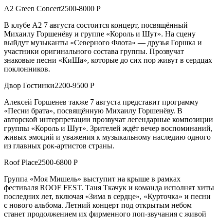
A2 Green Concert2500-8000 Р
В клубе А2 7 августа состоится концерт, посвящённый
Михаилу Горшенёву и группе «Король и Шут». На сцену
выйдут музыканты «Северного Флота» — друзья Горшка и
участники оригинального состава группы. Прозвучат
знаковые песни «КиШа», которые до сих пор живут в сердцах
поклонников.
Двор Гостинки2200-9500 Р
Алексей Горшенев также 7 августа представит программу
«Песни брата», посвящённую Михаилу Горшенёву. В
авторской интерпретации прозвучат легендарные композиции
группы «Король и Шут». Зрителей ждёт вечер воспоминаний,
живых эмоций и уважения к музыкальному наследию одного
из главных рок-артистов страны.
Roof Place2500-6800 Р
Группа «Моя Мишель» выступит на крыше в рамках
фестиваля ROOF FEST. Таня Ткачук и команда исполнят хиты
последних лет, включая «Зима в сердце», «Курточка» и песни
с нового альбома. Летний концерт под открытым небом
станет продолжением их фирменного поп-звучания с живой