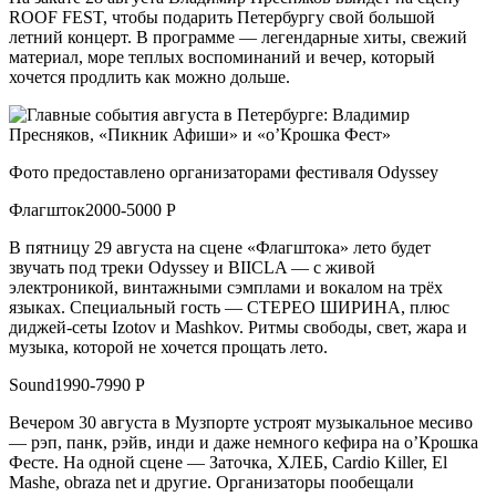
ROOF FEST, чтобы подарить Петербургу свой большой
летний концерт. В программе — легендарные хиты, свежий
материал, море теплых воспоминаний и вечер, который
хочется продлить как можно дольше.
Фото предоставлено организаторами фестиваля Odyssey
Флагшток2000-5000 Р
В пятницу 29 августа на сцене «Флагштока» лето будет
звучать под треки Odyssey и BIICLA — с живой
электроникой, винтажными сэмплами и вокалом на трёх
языках. Специальный гость — СТЕРЕО ШИРИНА, плюс
диджей-сеты Izotov и Mashkov. Ритмы свободы, свет, жара и
музыка, которой не хочется прощать лето.
Sound1990-7990 Р
Вечером 30 августа в Музпорте устроят музыкальное месиво
— рэп, панк, рэйв, инди и даже немного кефира на о’Крошка
Фесте. На одной сцене — Заточка, ХЛЕБ, Cardio Killer, El
Mashe, obraza net и другие. Организаторы пообещали