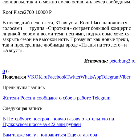
сюрпризы, так что можно смело оставлять вечер свободным.
Roof Place2700-10000 Р
В последний вечер лета, 31 августа, Roof Place наполнится
голосами — группа «Сироткин» сыграет большой концерт с
лирикой, хором и всеми теми песнями, под которые хочется
закрыть сезон на высокой ноте. Прозвучат как новые треки,
так и проверенные любимцы вроде «Планы на это лето» и
«Август».
Источник:
peterburg2.ru
0
6
Поделится
VK
OK.ru
Facebook
Twitter
WhatsApp
Telegram
Viber
Предыдущая запись
Жители России сообщают о сбое в работе Telegram
Следующая запись
В Петербурге построят новую газовую котельную на
Пулковском шоссе за 422 млн рублей
Вам также могут понравиться
Еще от автора