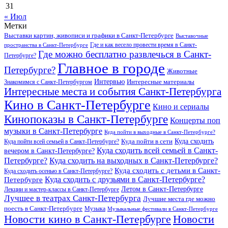
31
« Июл
Метки
Выставки картин, живописи и графики в Санкт-Петербурге
Выставочные
Где и как весело провести время в Санкт-
пространства в Санкт-Петербурге
Где можно бесплатно развлечься в Санкт-
Петербурге?
Главное в городе
Петербурге?
Животные
Интервью
Интересные материалы
Знакомимся с Санкт-Петербургом
Интересные места и события Санкт-Петербурга
Кино в Санкт-Петербурге
Кино и сериалы
Кинопоказы в Санкт-Петербурге
Концерты поп
музыки в Санкт-Петербурге
Куда пойти в выходные в Санкт-Петербурге?
Куда сходить
Куда пойти всей семьей в Санкт-Петербурге?
Куда пойти в сети
Куда сходить всей семьей в Санкт-
вечером в Санкт-Петербурге?
Петербурге?
Куда сходить на выходных в Санкт-Петербурге?
Куда сходить с детьми в Санкт-
Куда сходить осенью в Санкт-Петербурге?
Куда сходить с друзьями в Санкт-Петербурге?
Петербурге
Летом в Санкт-Петербурге
Лекции и мастер-классы в Санкт-Петербурге
Лучшее в театрах Санкт-Петербурга
Лучшие места где можно
поесть в Санкт-Петербурге
Музыка
Музыкальные фестивали в Санкт-Петербурге
Новости кино в Санкт-Петербурге
Новости