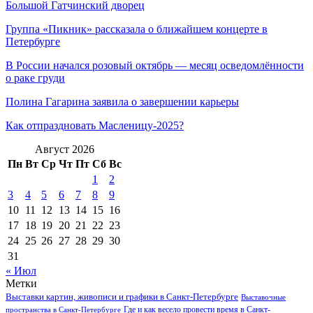
Большой Гатчинский дворец
Группа «Пикник» рассказала о ближайшем концерте в
Петербурге
В России начался розовый октябрь — месяц осведомлённости
о раке груди
Полина Гагарина заявила о завершении карьеры
Как отпраздновать Масленицу-2025?
Август 2026
Пн
Вт
Ср
Чт
Пт
Сб
Вс
1
2
3
4
5
6
7
8
9
10
11
12
13
14
15
16
17
18
19
20
21
22
23
24
25
26
27
28
29
30
31
« Июл
Метки
Выставки картин, живописи и графики в Санкт-Петербурге
Выставочные
Где и как весело провести время в Санкт-
пространства в Санкт-Петербурге