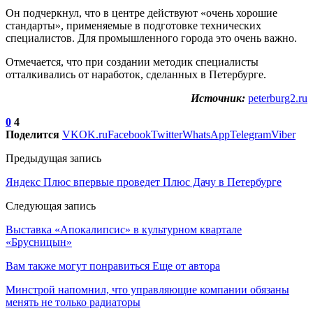
Он подчеркнул, что в центре действуют «очень хорошие
стандарты», применяемые в подготовке технических
специалистов. Для промышленного города это очень важно.
Отмечается, что при создании методик специалисты
отталкивались от наработок, сделанных в Петербурге.
Источник:
peterburg2.ru
0
4
Поделится
VK
OK.ru
Facebook
Twitter
WhatsApp
Telegram
Viber
Предыдущая запись
Яндекс Плюс впервые проведет Плюс Дачу в Петербурге
Следующая запись
Выставка «Апокалипсис» в культурном квартале
«Брусницын»
Вам также могут понравиться
Еще от автора
Минстрой напомнил, что управляющие компании обязаны
менять не только радиаторы