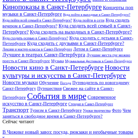
Кинопоказы в Санкт-Петербурге
Концерты поп
музыки в Санкт-Петербурге
Куда пойти в выходные в Санкт-Петербурге?
Куда сходить
Куда пойти всей семьей в Санкт-Петербурге?
Куда пойти в сети
Куда сходить всей семьей в Санкт-
вечером в Санкт-Петербурге?
Петербурге?
Куда сходить на выходных в Санкт-Петербурге?
Куда сходить с детьми в Санкт-
Куда сходить осенью в Санкт-Петербурге?
Куда сходить с друзьями в Санкт-Петербурге?
Петербурге
Летом в Санкт-Петербурге
Лекции и мастер-классы в Санкт-Петербурге
Лучшее в театрах Санкт-Петербурга
Лучшие места где можно
поесть в Санкт-Петербурге
Музыка
Музыкальные фестивали в Санкт-Петербурге
Новости кино в Санкт-Петербурге
Новости
культуры и искусства в Санкт-Петербурге
Новости музыки
Обучение
Путеводитель по новогоднему
Погода
Свежее на сайте в Санкт-
Санкт-Петербургу
Путешествия
События в мире
Петербурге
Современное
искусство в Санкт-Петербурге
Стендап в Санкт-Петербурге
Транспорт
Чем
Туризм в Санкт-Петербурге
Фото
Уроки творчества
заняться в свободное время в Санкт-Петербурге?
Сейчас читают
В Чижике новый завоз: посуда, рюкзаки и необычные товары
к…