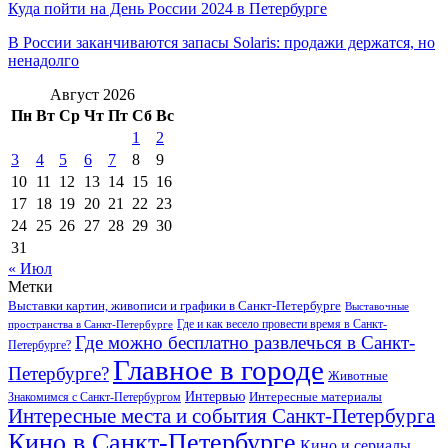
Куда пойти на День России 2024 в Петербурге
В России заканчиваются запасы Solaris: продажи держатся, но
ненадолго
Август 2026
Пн
Вт
Ср
Чт
Пт
Сб
Вс
1
2
3
4
5
6
7
8
9
10
11
12
13
14
15
16
17
18
19
20
21
22
23
24
25
26
27
28
29
30
31
« Июл
Метки
Выставки картин, живописи и графики в Санкт-Петербурге
Выставочные
Где и как весело провести время в Санкт-
пространства в Санкт-Петербурге
Где можно бесплатно развлечься в Санкт-
Петербурге?
Главное в городе
Петербурге?
Животные
Интервью
Интересные материалы
Знакомимся с Санкт-Петербургом
Интересные места и события Санкт-Петербурга
Кино в Санкт-Петербурге
Кино и сериалы