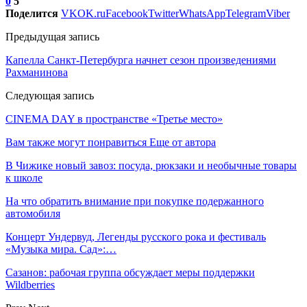
0
5
Поделится
VK
OK.ru
Facebook
Twitter
WhatsApp
Telegram
Viber
Предыдущая запись
Капелла Санкт-Петербурга начнет сезон произведениями
Рахманинова
Следующая запись
CINEMA DAY в пространстве «Третье место»
Вам также могут понравиться
Еще от автора
В Чижике новый завоз: посуда, рюкзаки и необычные товары
к школе
На что обратить внимание при покупке подержанного
автомобиля
Концерт Ундервуд, Легенды русского рока и фестиваль
«Музыка мира. Сад»:…
Сазанов: рабочая группа обсуждает меры поддержки
Wildberries