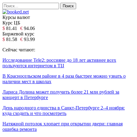
Курсы валют
Курс ЦБ
$
81.41
€
94.06
Биржевой курс
$
81.58
€
93.99
Сейчас читают:
Исследование Tele2: россияне до 18 лет активнее всех
пользуются интернетом в ТЦ
В Красносельском районе в 4 раза быстрее можно узнать о
наличии мест в школах
Лариса Долина может получить более 21 млн рублей за
концерт в Петербурге
День народного единства в Санкт-Петербурге 2–4 ноября:
куда сходить и что посмотреть
Натяжной потолок хлопает при открытии двери: главная
ошибка ремонта