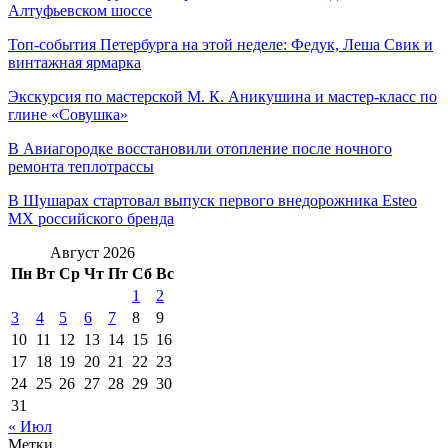
Алтуфьевском шоссе
Топ-события Петербурга на этой неделе: Федук, Леша Свик и
винтажная ярмарка
Экскурсия по мастерской М. К. Аникушина и мастер-класс по
глине «Совушка»
В Авиагородке восстановили отопление после ночного
ремонта теплотрассы
В Шушарах стартовал выпуск первого внедорожника Esteo
MX российского бренда
Август 2026
Пн
Вт
Ср
Чт
Пт
Сб
Вс
1
2
3
4
5
6
7
8
9
10
11
12
13
14
15
16
17
18
19
20
21
22
23
24
25
26
27
28
29
30
31
« Июл
Метки