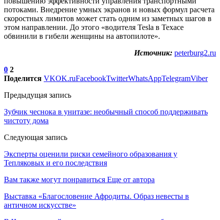
повышению эффективности управления транспортными
потоками. Внедрение умных экранов и новых формул расчета
скоростных лимитов может стать одним из заметных шагов в
этом направлении. До этого «водителя Tesla в Техасе
обвинили в гибели женщины на автопилоте».
Источник:
peterburg2.ru
0
2
Поделится
VK
OK.ru
Facebook
Twitter
WhatsApp
Telegram
Viber
Предыдущая запись
Зубчик чеснока в унитазе: необычный способ поддерживать
чистоту дома
Следующая запись
Эксперты оценили риски семейного образования у
Тепляковых и его последствия
Вам также могут понравиться
Еще от автора
Выставка «Благословение Афродиты. Образ невесты в
античном искусстве»