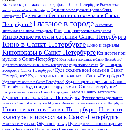
Выставки картин, живописи и графики в Санкт-Петербурге
Выставочные
Где и как весело провести время в Санкт-
пространства в Санкт-Петербурге
Где можно бесплатно развлечься в Санкт-
Петербурге?
Главное в городе
Петербурге?
Животные
Интервью
Интересные материалы
Знакомимся с Санкт-Петербургом
Интересные места и события Санкт-Петербурга
Кино в Санкт-Петербурге
Кино и сериалы
Кинопоказы в Санкт-Петербурге
Концерты поп
музыки в Санкт-Петербурге
Куда пойти в выходные в Санкт-Петербурге?
Куда сходить
Куда пойти всей семьей в Санкт-Петербурге?
Куда пойти в сети
Куда сходить всей семьей в Санкт-
вечером в Санкт-Петербурге?
Петербурге?
Куда сходить на выходных в Санкт-Петербурге?
Куда сходить с детьми в Санкт-
Куда сходить осенью в Санкт-Петербурге?
Куда сходить с друзьями в Санкт-Петербурге?
Петербурге
Летом в Санкт-Петербурге
Лекции и мастер-классы в Санкт-Петербурге
Лучшее в театрах Санкт-Петербурга
Лучшие места где можно
поесть в Санкт-Петербурге
Музыка
Музыкальные фестивали в Санкт-Петербурге
Новости кино в Санкт-Петербурге
Новости
культуры и искусства в Санкт-Петербурге
Новости музыки
Обучение
Путеводитель по новогоднему
Погода
Свежее на сайте в Санкт-
Санкт-Петербургу
Путешествия