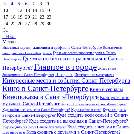
3
4
5
6
7
8
9
10
11
12
13
14
15
16
17
18
19
20
21
22
23
24
25
26
27
28
29
30
31
« Июл
Метки
Выставки картин, живописи и графики в Санкт-Петербурге
Выставочные
Где и как весело провести время в Санкт-
пространства в Санкт-Петербурге
Где можно бесплатно развлечься в Санкт-
Петербурге?
Главное в городе
Петербурге?
Животные
Интервью
Интересные материалы
Знакомимся с Санкт-Петербургом
Интересные места и события Санкт-Петербурга
Кино в Санкт-Петербурге
Кино и сериалы
Кинопоказы в Санкт-Петербурге
Концерты поп
музыки в Санкт-Петербурге
Куда пойти в выходные в Санкт-Петербурге?
Куда сходить
Куда пойти всей семьей в Санкт-Петербурге?
Куда пойти в сети
Куда сходить всей семьей в Санкт-
вечером в Санкт-Петербурге?
Петербурге?
Куда сходить на выходных в Санкт-Петербурге?
Куда сходить с детьми в Санкт-
Куда сходить осенью в Санкт-Петербурге?
Куда сходить с друзьями в Санкт-Петербурге?
Петербурге