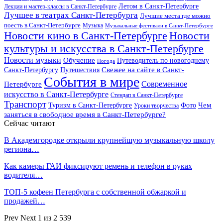
Летом в Санкт-Петербурге
Лекции и мастер-классы в Санкт-Петербурге
Лучшее в театрах Санкт-Петербурга
Лучшие места где можно
поесть в Санкт-Петербурге
Музыка
Музыкальные фестивали в Санкт-Петербурге
Новости кино в Санкт-Петербурге
Новости
культуры и искусства в Санкт-Петербурге
Новости музыки
Обучение
Путеводитель по новогоднему
Погода
Свежее на сайте в Санкт-
Санкт-Петербургу
Путешествия
События в мире
Петербурге
Современное
искусство в Санкт-Петербурге
Стендап в Санкт-Петербурге
Транспорт
Чем
Туризм в Санкт-Петербурге
Фото
Уроки творчества
заняться в свободное время в Санкт-Петербурге?
Сейчас читают
В Академгородке открыли крупнейшую музыкальную школу
региона…
Как камеры ГАИ фиксируют ремень и телефон в руках
водителя…
ТОП-5 кофеен Петербурга с собственной обжаркой и
продажей…
Prev
Next
1 из 2 539