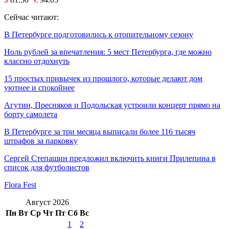
Сейчас читают:
В Петербурге подготовились к отопительному сезону
Ноль рублей за впечатления: 5 мест Петербурга, где можно
классно отдохнуть
15 простых привычек из прошлого, которые делают дом
уютнее и спокойнее
Агутин, Пресняков и Подольская устроили концерт прямо на
борту самолета
В Петербурге за три месяца выписали более 116 тысяч
штрафов за парковку
Сергей Степашин предложил включить книги Прилепина в
список для футболистов
Flora Fest
Август 2026
Пн
Вт
Ср
Чт
Пт
Сб
Вс
1
2