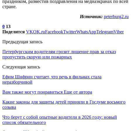
праздником, разместив поздравления на медиаэкранах по всей
стране.
Источник:
peterburg2.ru
0
13
Поделится
VK
OK.ru
Facebook
Twitter
WhatsApp
Telegram
Viber
Предыдущая запись
Петербургским водителям грозит лишение прав за отказ
пропустить скорую или пожарных
Следующая запись
Ефим Шифрин считает, что речь в фильмах стала
неразборчивой
Вам также могут понравиться
Еще от автора
Какие законы для защиты детей приняли в Госдуме восьмого
созыва
Что берут с собой опытные водители в 2026 году: новый
список обязательного