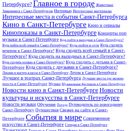
Главное в городе
Петербурге?
Животные
Интервью
Интересные материалы
Знакомимся с Санкт-Петербургом
Интересные места и события Санкт-Петербурга
Кино в Санкт-Петербурге
Кино и сериалы
Кинопоказы в Санкт-Петербурге
Концерты поп
музыки в Санкт-Петербурге
Куда пойти в выходные в Санкт-Петербурге?
Куда сходить
Куда пойти всей семьей в Санкт-Петербурге?
Куда пойти в сети
Куда сходить всей семьей в Санкт-
вечером в Санкт-Петербурге?
Петербурге?
Куда сходить на выходных в Санкт-Петербурге?
Куда сходить с детьми в Санкт-
Куда сходить осенью в Санкт-Петербурге?
Куда сходить с друзьями в Санкт-Петербурге?
Петербурге
Летом в Санкт-Петербурге
Лекции и мастер-классы в Санкт-Петербурге
Лучшее в театрах Санкт-Петербурга
Лучшие места где можно
поесть в Санкт-Петербурге
Музыка
Музыкальные фестивали в Санкт-Петербурге
Новости кино в Санкт-Петербурге
Новости
культуры и искусства в Санкт-Петербурге
Новости музыки
Обучение
Путеводитель по новогоднему
Погода
Свежее на сайте в Санкт-
Санкт-Петербургу
Путешествия
События в мире
Петербурге
Современное
искусство в Санкт-Петербурге
Стендап в Санкт-Петербурге
Транспорт
Чем
Туризм в Санкт-Петербурге
Фото