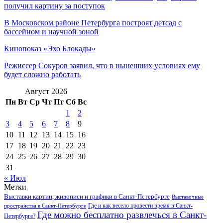
получил картину за поступок
В Московском районе Петербурга построят детсад с
бассейном и научной зоной
Кинопоказ «Эхо Блокады»
Режиссер Сокуров заявил, что в нынешних условиях ему
будет сложно работать
Август 2026
Пн
Вт
Ср
Чт
Пт
Сб
Вс
1
2
3
4
5
6
7
8
9
10
11
12
13
14
15
16
17
18
19
20
21
22
23
24
25
26
27
28
29
30
31
« Июл
Метки
Выставки картин, живописи и графики в Санкт-Петербурге
Выставочные
Где и как весело провести время в Санкт-
пространства в Санкт-Петербурге
Где можно бесплатно развлечься в Санкт-
Петербурге?