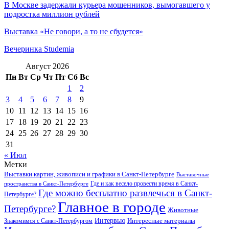
В Москве задержали курьера мошенников, вымогавшего у
подростка миллион рублей
Выставка «Не говори, а то не сбудется»
Вечеринка Studemia
Август 2026
Пн
Вт
Ср
Чт
Пт
Сб
Вс
1
2
3
4
5
6
7
8
9
10
11
12
13
14
15
16
17
18
19
20
21
22
23
24
25
26
27
28
29
30
31
« Июл
Метки
Выставки картин, живописи и графики в Санкт-Петербурге
Выставочные
Где и как весело провести время в Санкт-
пространства в Санкт-Петербурге
Где можно бесплатно развлечься в Санкт-
Петербурге?
Главное в городе
Петербурге?
Животные
Интервью
Интересные материалы
Знакомимся с Санкт-Петербургом