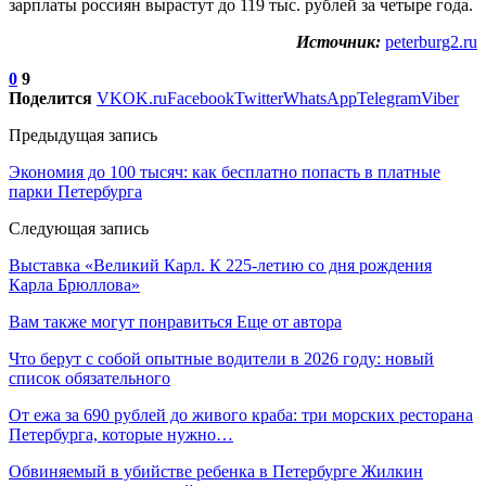
зарплаты россиян вырастут до 119 тыс. рублей за четыре года.
Источник:
peterburg2.ru
0
9
Поделится
VK
OK.ru
Facebook
Twitter
WhatsApp
Telegram
Viber
Предыдущая запись
Экономия до 100 тысяч: как бесплатно попасть в платные
парки Петербурга
Следующая запись
Выставка «Великий Карл. К 225-летию со дня рождения
Карла Брюллова»
Вам также могут понравиться
Еще от автора
Что берут с собой опытные водители в 2026 году: новый
список обязательного
От ежа за 690 рублей до живого краба: три морских ресторана
Петербурга, которые нужно…
Обвиняемый в убийстве ребенка в Петербурге Жилкин