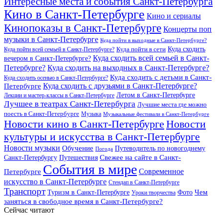
Интересные места и события Санкт-Петербурга
Кино в Санкт-Петербурге
Кино и сериалы
Кинопоказы в Санкт-Петербурге
Концерты поп
музыки в Санкт-Петербурге
Куда пойти в выходные в Санкт-Петербурге?
Куда сходить
Куда пойти всей семьей в Санкт-Петербурге?
Куда пойти в сети
Куда сходить всей семьей в Санкт-
вечером в Санкт-Петербурге?
Петербурге?
Куда сходить на выходных в Санкт-Петербурге?
Куда сходить с детьми в Санкт-
Куда сходить осенью в Санкт-Петербурге?
Куда сходить с друзьями в Санкт-Петербурге?
Петербурге
Летом в Санкт-Петербурге
Лекции и мастер-классы в Санкт-Петербурге
Лучшее в театрах Санкт-Петербурга
Лучшие места где можно
поесть в Санкт-Петербурге
Музыка
Музыкальные фестивали в Санкт-Петербурге
Новости кино в Санкт-Петербурге
Новости
культуры и искусства в Санкт-Петербурге
Новости музыки
Обучение
Путеводитель по новогоднему
Погода
Свежее на сайте в Санкт-
Санкт-Петербургу
Путешествия
События в мире
Петербурге
Современное
искусство в Санкт-Петербурге
Стендап в Санкт-Петербурге
Транспорт
Чем
Туризм в Санкт-Петербурге
Фото
Уроки творчества
заняться в свободное время в Санкт-Петербурге?
Сейчас читают