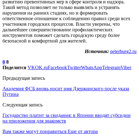
развитию превентивных мер в сфере контроля и надзора.
Такой метод позволяет не только выявлять и устранять
нарушения на ранних стадиях, но и формировать
ответственное отношение к соблюдению правил среди всех
участников городских процессов. Власти уверены, что
дальнейшее совершенствование профилактических
инструментов поможет сделать городскую среду более
безопасной и комфортной для жителей.
Источник:
peterburg2.ru
0
8
Поделится
VK
OK.ru
Facebook
Twitter
WhatsApp
Telegram
Viber
Предыдущая запись
Академия ФСБ вновь носит имя Дзержинского после указа
Путина
Следующая запись
Государство платит за свидания: в Японии вводят субсидии
на приложения для знакомств
Вам также могут понравиться
Еще от автора