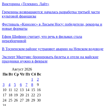
Викторина «Телеквиз. Лайт»
Гремлины возвращаются: началась разработка третьей части
культовой франшизы
Фестиваль «Кинолес» в Лисьем Носу: победители, рекорды и
новые форматы
Ефим Шифрин считает, что речь в фильмах стала
неразборчивой
В Тосненском районе устраняют аварию на Невском водоводе
Эксперт Мкртчян: бронировать билеты и отели на майские
праздники нужно в феврале
Август 2026
Пн
Вт
Ср
Чт
Пт
Сб
Вс
1
2
3
4
5
6
7
8
9
10
11
12
13
14
15
16
17
18
19
20
21
22
23
24
25
26
27
28
29
30
31