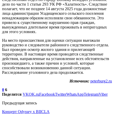
дело по части 1 статьи 293 УК РФ «Халатность». Следствие
полагает, что не позднее 14 августа 2025 года должностные
лица администрации Усадищенского сельского поселения
ненадлежащим образом исполняли свои обязанности. Это
привело к существенному нарушению прав граждан,
вынужденных длительное время проживать в непригодных
для этого условиях.
На место происшествия для оценки ситуации выезжали
руководство и следователи районного следственного отдела.
Был проведен осмотр жилого здания и прилегающей
территории. В настоящее время проводятся следственные
действия, направленные на установление всех обстоятельств
произошедшего, а также причин и условий, которые
способствовали возникновению данной ситуации.
Расследование уголовного дела продолжается.
Источник:
peterburg2.ru
0
6
Поделится
VK
OK.ru
Facebook
Twitter
WhatsApp
Telegram
Viber
Предыдущая запись
Концерт Odyssey x BIICLA