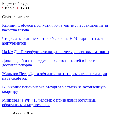
Биржевой курс
$
82.52
€
95.39
Сейчас читают:
Карпин: Сафонов пропустил гол в матче с перуанцами из-за
качества газона
Что делать, если не хватило баллов на ЕГЭ: варианты для
абитуриентов
На КАД в Петербурге столкнулись четыре легковые машины
Доля аварий из-за поддельных автозапчастей в России
достигла рекорда
Жильцов Петербурга обязали оплатить ремонт канализации
из-за салфеток
В Тихвине пенсионерка отсудила 57 тысяч за затопленную
квартиру
Минздрав: в РФ 413 человек с признаками ботулизма
обратились за медпомощью
Август 2026