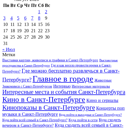
Пн
Вт
Ср
Чт
Пт
Сб
Вс
1
2
3
4
5
6
7
8
9
10
11
12
13
14
15
16
17
18
19
20
21
22
23
24
25
26
27
28
29
30
31
« Июл
Метки
Выставки картин, живописи и графики в Санкт-Петербурге
Выставочные
Где и как весело провести время в Санкт-
пространства в Санкт-Петербурге
Где можно бесплатно развлечься в Санкт-
Петербурге?
Главное в городе
Петербурге?
Животные
Интервью
Интересные материалы
Знакомимся с Санкт-Петербургом
Интересные места и события Санкт-Петербурга
Кино в Санкт-Петербурге
Кино и сериалы
Кинопоказы в Санкт-Петербурге
Концерты поп
музыки в Санкт-Петербурге
Куда пойти в выходные в Санкт-Петербурге?
Куда сходить
Куда пойти всей семьей в Санкт-Петербурге?
Куда пойти в сети
Куда сходить всей семьей в Санкт-
вечером в Санкт-Петербурге?