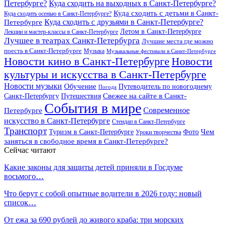
Петербурге?
Куда сходить на выходных в Санкт-Петербурге?
Куда сходить с детьми в Санкт-
Куда сходить осенью в Санкт-Петербурге?
Куда сходить с друзьями в Санкт-Петербурге?
Петербурге
Летом в Санкт-Петербурге
Лекции и мастер-классы в Санкт-Петербурге
Лучшее в театрах Санкт-Петербурга
Лучшие места где можно
поесть в Санкт-Петербурге
Музыка
Музыкальные фестивали в Санкт-Петербурге
Новости кино в Санкт-Петербурге
Новости
культуры и искусства в Санкт-Петербурге
Новости музыки
Обучение
Путеводитель по новогоднему
Погода
Свежее на сайте в Санкт-
Санкт-Петербургу
Путешествия
События в мире
Петербурге
Современное
искусство в Санкт-Петербурге
Стендап в Санкт-Петербурге
Транспорт
Чем
Туризм в Санкт-Петербурге
Фото
Уроки творчества
заняться в свободное время в Санкт-Петербурге?
Сейчас читают
Какие законы для защиты детей приняли в Госдуме
восьмого…
Что берут с собой опытные водители в 2026 году: новый
список…
От ежа за 690 рублей до живого краба: три морских