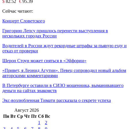
$
82.52
€
95.39
Сейчас читают:
Концерт Словетского
Григорию Лепсу пришлось перенести выступления в
нескольких городах России
Водителей в России ждут рекордные штрафы за пьяную езду и
отказ от проверки
Шерон Стоун может сняться в «Эйфории»
«Привет, я Леонид Агутин». Певец сопроводил новый альбом
авторскими комментариями
В Петербурге оставили в СИЗО мошенника, выманивавшего
деньги на сайтах знакомств
Экс-возлюбленная Тимати рассказала о секрете успеха
Август 2026
Пн
Вт
Ср
Чт
Пт
Сб
Вс
1
2
3
4
5
6
7
8
9