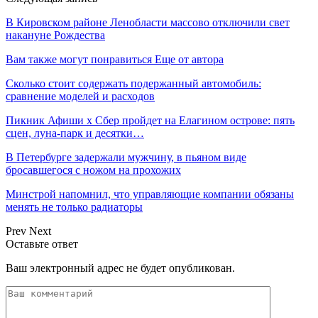
В Кировском районе Ленобласти массово отключили свет
накануне Рождества
Вам также могут понравиться
Еще от автора
Сколько стоит содержать подержанный автомобиль:
сравнение моделей и расходов
Пикник Афиши x Сбер пройдет на Елагином острове: пять
сцен, луна-парк и десятки…
В Петербурге задержали мужчину, в пьяном виде
бросавшегося с ножом на прохожих
Минстрой напомнил, что управляющие компании обязаны
менять не только радиаторы
Prev
Next
Оставьте ответ
Ваш электронный адрес не будет опубликован.