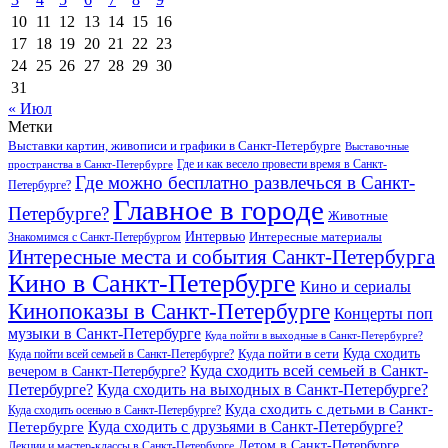
10
11
12
13
14
15
16
17
18
19
20
21
22
23
24
25
26
27
28
29
30
31
« Июл
Метки
Выставки картин, живописи и графики в Санкт-Петербурге
Выставочные
Где и как весело провести время в Санкт-
пространства в Санкт-Петербурге
Где можно бесплатно развлечься в Санкт-
Петербурге?
Главное в городе
Петербурге?
Животные
Интервью
Интересные материалы
Знакомимся с Санкт-Петербургом
Интересные места и события Санкт-Петербурга
Кино в Санкт-Петербурге
Кино и сериалы
Кинопоказы в Санкт-Петербурге
Концерты поп
музыки в Санкт-Петербурге
Куда пойти в выходные в Санкт-Петербурге?
Куда сходить
Куда пойти всей семьей в Санкт-Петербурге?
Куда пойти в сети
Куда сходить всей семьей в Санкт-
вечером в Санкт-Петербурге?
Петербурге?
Куда сходить на выходных в Санкт-Петербурге?
Куда сходить с детьми в Санкт-
Куда сходить осенью в Санкт-Петербурге?
Куда сходить с друзьями в Санкт-Петербурге?
Петербурге
Летом в Санкт-Петербурге
Лекции и мастер-классы в Санкт-Петербурге