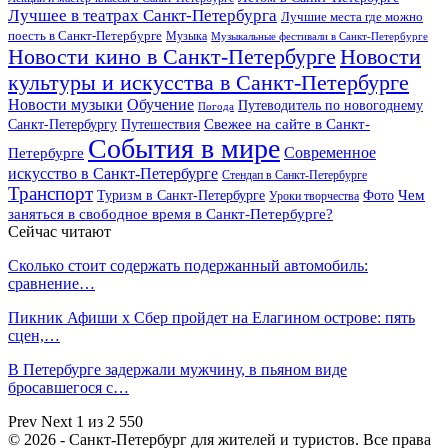
Лучшее в театрах Санкт-Петербурга
Лучшие места где можно
поесть в Санкт-Петербурге
Музыка
Музыкальные фестивали в Санкт-Петербурге
Новости кино в Санкт-Петербурге
Новости
культуры и искусства в Санкт-Петербурге
Новости музыки
Обучение
Путеводитель по новогоднему
Погода
Свежее на сайте в Санкт-
Санкт-Петербургу
Путешествия
События в мире
Петербурге
Современное
искусство в Санкт-Петербурге
Стендап в Санкт-Петербурге
Транспорт
Чем
Туризм в Санкт-Петербурге
Фото
Уроки творчества
заняться в свободное время в Санкт-Петербурге?
Сейчас читают
Сколько стоит содержать подержанный автомобиль:
сравнение…
Пикник Афиши x Сбер пройдет на Елагином острове: пять
сцен,…
В Петербурге задержали мужчину, в пьяном виде
бросавшегося с…
Prev
Next
1 из 2 550
© 2026 - Санкт-Петербург для жителей и туристов. Все права