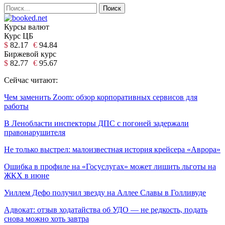
Курсы валют
Курс ЦБ
$
82.17
€
94.84
Биржевой курс
$
82.77
€
95.67
Сейчас читают:
Чем заменить Zoom: обзор корпоративных сервисов для
работы
В Ленобласти инспекторы ДПС с погоней задержали
правонарушителя
Не только выстрел: малоизвестная история крейсера «Аврора»
Ошибка в профиле на «Госуслугах» может лишить льготы на
ЖКХ в июне
Уиллем Дефо получил звезду на Аллее Славы в Голливуде
Адвокат: отзыв ходатайства об УДО — не редкость, подать
снова можно хоть завтра