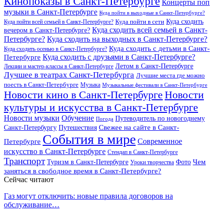
Кинопоказы в Санкт-Петербурге
Концерты поп
музыки в Санкт-Петербурге
Куда пойти в выходные в Санкт-Петербурге?
Куда сходить
Куда пойти всей семьей в Санкт-Петербурге?
Куда пойти в сети
Куда сходить всей семьей в Санкт-
вечером в Санкт-Петербурге?
Петербурге?
Куда сходить на выходных в Санкт-Петербурге?
Куда сходить с детьми в Санкт-
Куда сходить осенью в Санкт-Петербурге?
Куда сходить с друзьями в Санкт-Петербурге?
Петербурге
Летом в Санкт-Петербурге
Лекции и мастер-классы в Санкт-Петербурге
Лучшее в театрах Санкт-Петербурга
Лучшие места где можно
поесть в Санкт-Петербурге
Музыка
Музыкальные фестивали в Санкт-Петербурге
Новости кино в Санкт-Петербурге
Новости
культуры и искусства в Санкт-Петербурге
Новости музыки
Обучение
Путеводитель по новогоднему
Погода
Свежее на сайте в Санкт-
Санкт-Петербургу
Путешествия
События в мире
Петербурге
Современное
искусство в Санкт-Петербурге
Стендап в Санкт-Петербурге
Транспорт
Чем
Туризм в Санкт-Петербурге
Фото
Уроки творчества
заняться в свободное время в Санкт-Петербурге?
Сейчас читают
Газ могут отключить: новые правила договоров на
обслуживание…