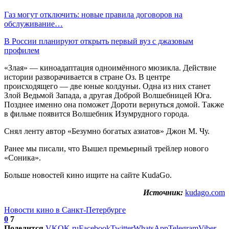
Газ могут отключить: новые правила договоров на
обслуживание…
В России планируют открыть первый вуз с джазовым
профилем
«Злая» — киноадаптация одноимённого мюзикла. Действие
истории разворачивается в стране Оз. В центре
происходящего — две юные колдуньи. Одна из них станет
Злой Ведьмой Запада, а другая Доброй Волшебницей Юга.
Позднее именно она поможет Дороти вернуться домой. Также
в фильме появится Волшебник Изумрудного города.
Снял ленту автор «Безумно богатых азиатов» Джон М. Чу.
Ранее мы писали, что Вышел премьерный трейлер нового
«Соника».
Больше новостей кино ищите на сайте KudaGo.
Источник:
kudago.com
Новости кино в Санкт-Петербурге
0
7
Поделится
VK
OK.ru
Facebook
Twitter
WhatsApp
Telegram
Viber