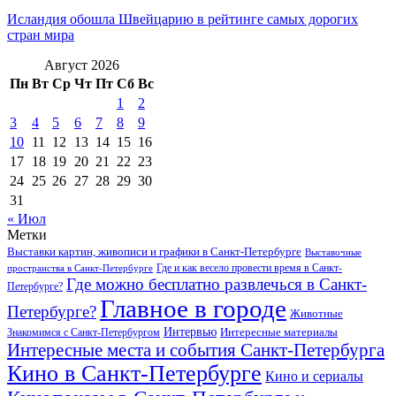
Исландия обошла Швейцарию в рейтинге самых дорогих
стран мира
Август 2026
Пн
Вт
Ср
Чт
Пт
Сб
Вс
1
2
3
4
5
6
7
8
9
10
11
12
13
14
15
16
17
18
19
20
21
22
23
24
25
26
27
28
29
30
31
« Июл
Метки
Выставки картин, живописи и графики в Санкт-Петербурге
Выставочные
Где и как весело провести время в Санкт-
пространства в Санкт-Петербурге
Где можно бесплатно развлечься в Санкт-
Петербурге?
Главное в городе
Петербурге?
Животные
Интервью
Интересные материалы
Знакомимся с Санкт-Петербургом
Интересные места и события Санкт-Петербурга
Кино в Санкт-Петербурге
Кино и сериалы