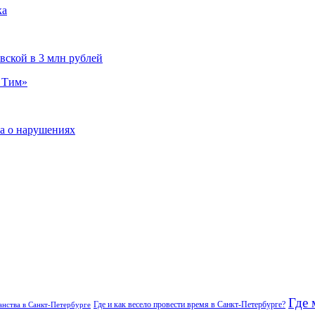
ка
вской в 3 млн рублей
и Тим»
а о нарушениях
Где 
Где и как весело провести время в Санкт-Петербурге?
нства в Санкт-Петербурге