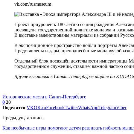
vk.com/rusmuseum
Проект приурочен к 180-летию со дня рождения Александр
посвящена государственной политике монарха и раскрыв
В выставке задействованы материалы из собраний Русског
В экспозиционное пространство вошли портреты Александ
Представлены и дары, преподнесённые монарху: образцы 
Отдельный блок посвящён деятельности императрицы Мар
государственном служении, ставшем важной частью соци
Другие
выставки в Санкт-Петербурге
ищите на KUDAG
Исторические места в Санкт-Петербурге
0
20
Поделится
VK
OK.ru
Facebook
Twitter
WhatsApp
Telegram
Viber
Предыдущая запись
Как необычные игры помогают детям развивать гибкость мыш