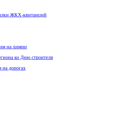
ссылки ЖКХ-квитанций
мим на химии
гиона ко Дню строителя
 на дорогах