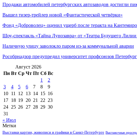
Продажи автомобилей петербургских автозаводов достигли пи
Вышел тизер-трейлер новой «Фантастической четвёрки»
Фонд «Доброволец» оценил ущерб после теракта на Кантемиро
Шоу-спектакль «Тайна Лунозавра» от «Театра Будущего Лили
Наличную улицу заволокло паром из-за коммунальной аварии
Рособрнадзор предупредил университет профсоюзов Петербург
Август 2026
Пн
Вт
Ср
Чт
Пт
Сб
Вс
1
2
3
4
5
6
7
8
9
10
11
12
13
14
15
16
17
18
19
20
21
22
23
24
25
26
27
28
29
30
31
« Июл
Метки
Выставки картин, живописи и графики в Санкт-Петербурге
Выставочные простра