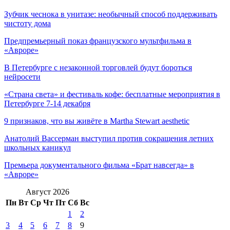
Зубчик чеснока в унитазе: необычный способ поддерживать
чистоту дома
Предпремьерный показ французского мультфильма в
«Авроре»
В Петербурге с незаконной торговлей будут бороться
нейросети
«Страна света» и фестиваль кофе: бесплатные мероприятия в
Петербурге 7-14 декабря
9 признаков, что вы живёте в Martha Stewart aesthetic
Анатолий Вассерман выступил против сокращения летних
школьных каникул
Премьера документального фильма «Брат навсегда» в
«Авроре»
Август 2026
Пн
Вт
Ср
Чт
Пт
Сб
Вс
1
2
3
4
5
6
7
8
9