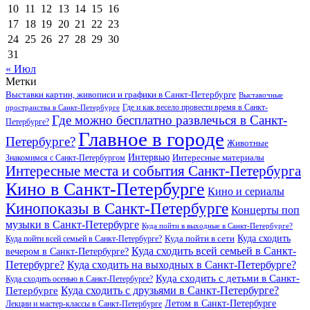
10
11
12
13
14
15
16
17
18
19
20
21
22
23
24
25
26
27
28
29
30
31
« Июл
Метки
Выставки картин, живописи и графики в Санкт-Петербурге
Выставочные
Где и как весело провести время в Санкт-
пространства в Санкт-Петербурге
Где можно бесплатно развлечься в Санкт-
Петербурге?
Главное в городе
Петербурге?
Животные
Интервью
Интересные материалы
Знакомимся с Санкт-Петербургом
Интересные места и события Санкт-Петербурга
Кино в Санкт-Петербурге
Кино и сериалы
Кинопоказы в Санкт-Петербурге
Концерты поп
музыки в Санкт-Петербурге
Куда пойти в выходные в Санкт-Петербурге?
Куда сходить
Куда пойти всей семьей в Санкт-Петербурге?
Куда пойти в сети
Куда сходить всей семьей в Санкт-
вечером в Санкт-Петербурге?
Петербурге?
Куда сходить на выходных в Санкт-Петербурге?
Куда сходить с детьми в Санкт-
Куда сходить осенью в Санкт-Петербурге?
Куда сходить с друзьями в Санкт-Петербурге?
Петербурге
Летом в Санкт-Петербурге
Лекции и мастер-классы в Санкт-Петербурге