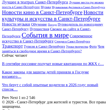
Лучшее в театрах Санкт-Петербурга
Лучшие места где можно
поесть в Санкт-Петербурге
Музыка
Музыкальные фестивали в Санкт-Петербурге
Новости кино в Санкт-Петербурге
Новости
культуры и искусства в Санкт-Петербурге
Новости музыки
Обучение
Путеводитель по новогоднему
Погода
Свежее на сайте в Санкт-
Санкт-Петербургу
Путешествия
События в мире
Петербурге
Современное
искусство в Санкт-Петербурге
Стендап в Санкт-Петербурге
Транспорт
Чем
Туризм в Санкт-Петербурге
Фото
Уроки творчества
заняться в свободное время в Санкт-Петербурге?
Сейчас читают
В сентябре россияне получат новые квитанции по ЖКХ с…
Какие законы для защиты детей приняли в Госдуме
восьмого…
Что берут с собой опытные водители в 2026 году: новый
список…
Prev
Next
1 из 2 546
© 2026 - Санкт-Петербург для жителей и туристов. Все права
защищены.