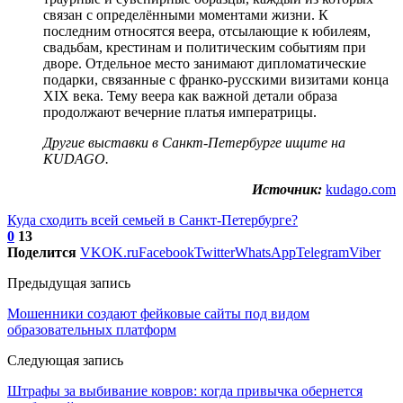
связан с определёнными моментами жизни. К
последним относятся веера, отсылающие к юбилеям,
свадьбам, крестинам и политическим событиям при
дворе. Отдельное место занимают дипломатические
подарки, связанные с франко-русскими визитами конца
XIX века. Тему веера как важной детали образа
продолжают вечерние платья императрицы.
Другие
выставки в Санкт-Петербурге
ищите на
KUDAGO.
Источник:
kudago.com
Куда сходить всей семьей в Санкт-Петербурге?
0
13
Поделится
VK
OK.ru
Facebook
Twitter
WhatsApp
Telegram
Viber
Предыдущая запись
Мошенники создают фейковые сайты под видом
образовательных платформ
Следующая запись
Штрафы за выбивание ковров: когда привычка обернется