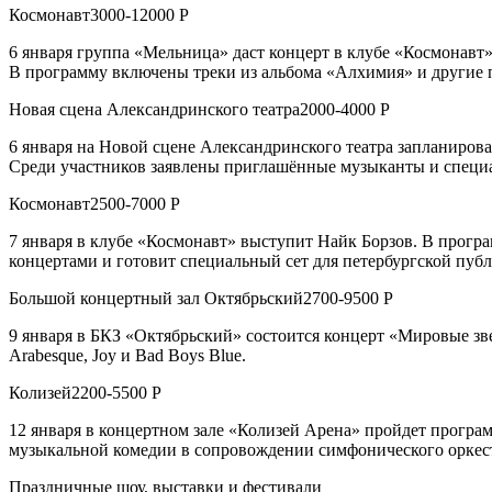
Космонавт3000-12000 Р
6 января группа «Мельница» даст концерт в клубе «Космонавт»
В программу включены треки из альбома «Алхимия» и другие
Новая сцена Александринского театра2000-4000 Р
6 января на Новой сцене Александринского театра запланиров
Среди участников заявлены приглашённые музыканты и специа
Космонавт2500-7000 Р
7 января в клубе «Космонавт» выступит Найк Борзов. В прогр
концертами и готовит специальный сет для петербургской пуб
Большой концертный зал Октябрьский2700-9500 Р
9 января в БКЗ «Октябрьский» состоится концерт «Мировые зв
Arabesque, Joy и Bad Boys Blue.
Колизей2200-5500 Р
12 января в концертном зале «Колизей Арена» пройдет прогр
музыкальной комедии в сопровождении симфонического оркест
Праздничные шоу, выставки и фестивали