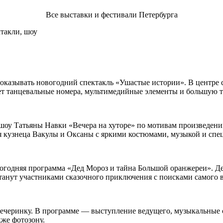
Все выставки и фестивали Петербурга
показывать новогодний спектакль «Ушастые истории». В центре 
ет танцевальные номера, мультимедийные элементы и большую т
 шоу Татьяны Навки «Вечера на хуторе» по мотивам произведен
я кузнеца Вакулы и Оксаны с яркими костюмами, музыкой и спе
вогодняя программа «Дед Мороз и тайна Большой оранжереи». Дет
станут участниками сказочного приключения с поисками самого 
вечеринку. В программе — выступление ведущего, музыкальные с
кже фотозону.