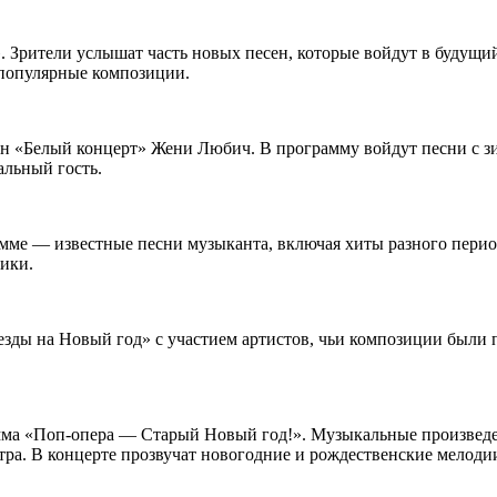
. Зрители услышат часть новых песен, которые войдут в будущий
 популярные композиции.
ан «Белый концерт» Жени Любич. В программу войдут песни с з
льный гость.
амме — известные песни музыканта, включая хиты разного перио
лики.
езды на Новый год» с участием артистов, чьи композиции были 
амма «Поп-опера — Старый Новый год!». Музыкальные произведе
ра. В концерте прозвучат новогодние и рождественские мелоди