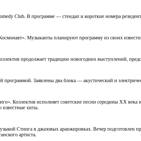
Comedy Club. В программе — стендап и короткие номера резиден
 «Космонавт». Музыканты планируют программу из своих известн
 Коллектив продолжает традицию новогодних выступлений, предс
ней программой. Заявлены два блока — акустический и электриче
нго». Коллектив исполняет советские песни середины XX века и
о известные хиты.
музыкой Стинга в джазовых аранжировках. Вечер подготовлен пр
анского артиста.