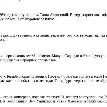
026 года с выступлением Саши Алмазовой. Вечер откроет ансамб
ичное меню от шеф-повара клуба.
т как для уверенного катания, так и для тех, кто выходит на л
уска.
 января и занимает Манежную, Малую Садовую и Кленовую улицы
ры и изделия народных промыслов.
«Петербургские истории». Проекции развернутся на фасаде Глав
асскажет о событиях и легендах Петербурга через световые обра
— серия концертов, которая стартует 31 декабря выступлением С
BBA, композиции Эми Уайнхаус и Уитни Хьюстон, а также саунд