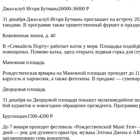
Джаз-клуб Игоря Бутмана26000-36000 Р
31 декабря Джаз-клуб Игоря Бутмана приглашает на встречу 2
танцами. В программе также приветственный фуршет и праздн
Кожевенная линия, д. 40
В «Севкабель Порту» работает каток у моря. Площадка подойдё
помощники. Помимо катка, здесь открыта ледяная горка для сп
Манежная площадь
Рождественская ярмарка на Манежной площади проходит до 11
карусель и паровозик, а также фотозоны. В продаже — сувени
Дворцовая площадь
31 декабря на Дворцовой площади покажут мультимедийное шоу 
бой курантов и новогоднее обращение президента. Программа р
Брусницын1500-4200 Р
До 7 января проходит фестиваль «Рождественский Music Fest» 
дней — рок для духового оркестра, музыка Элтона Джона и A
запланировано семь концертов.