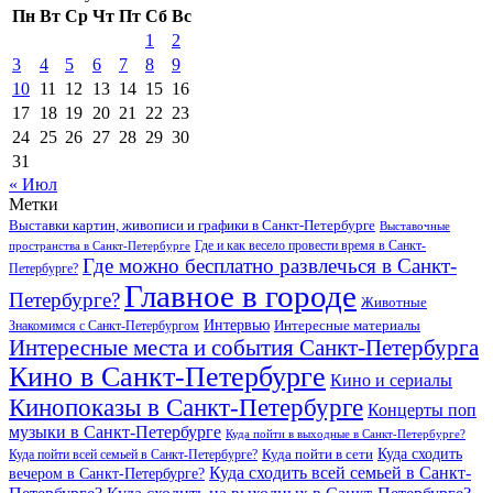
Пн
Вт
Ср
Чт
Пт
Сб
Вс
1
2
3
4
5
6
7
8
9
10
11
12
13
14
15
16
17
18
19
20
21
22
23
24
25
26
27
28
29
30
31
« Июл
Метки
Выставки картин, живописи и графики в Санкт-Петербурге
Выставочные
Где и как весело провести время в Санкт-
пространства в Санкт-Петербурге
Где можно бесплатно развлечься в Санкт-
Петербурге?
Главное в городе
Петербурге?
Животные
Интервью
Интересные материалы
Знакомимся с Санкт-Петербургом
Интересные места и события Санкт-Петербурга
Кино в Санкт-Петербурге
Кино и сериалы
Кинопоказы в Санкт-Петербурге
Концерты поп
музыки в Санкт-Петербурге
Куда пойти в выходные в Санкт-Петербурге?
Куда сходить
Куда пойти всей семьей в Санкт-Петербурге?
Куда пойти в сети
Куда сходить всей семьей в Санкт-
вечером в Санкт-Петербурге?