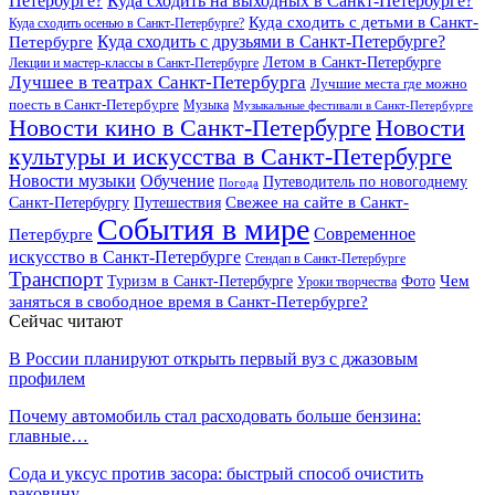
Петербурге?
Куда сходить на выходных в Санкт-Петербурге?
Куда сходить с детьми в Санкт-
Куда сходить осенью в Санкт-Петербурге?
Куда сходить с друзьями в Санкт-Петербурге?
Петербурге
Летом в Санкт-Петербурге
Лекции и мастер-классы в Санкт-Петербурге
Лучшее в театрах Санкт-Петербурга
Лучшие места где можно
поесть в Санкт-Петербурге
Музыка
Музыкальные фестивали в Санкт-Петербурге
Новости кино в Санкт-Петербурге
Новости
культуры и искусства в Санкт-Петербурге
Новости музыки
Обучение
Путеводитель по новогоднему
Погода
Свежее на сайте в Санкт-
Санкт-Петербургу
Путешествия
События в мире
Петербурге
Современное
искусство в Санкт-Петербурге
Стендап в Санкт-Петербурге
Транспорт
Чем
Туризм в Санкт-Петербурге
Фото
Уроки творчества
заняться в свободное время в Санкт-Петербурге?
Сейчас читают
В России планируют открыть первый вуз с джазовым
профилем
Почему автомобиль стал расходовать больше бензина:
главные…
Сода и уксус против засора: быстрый способ очистить
раковину…