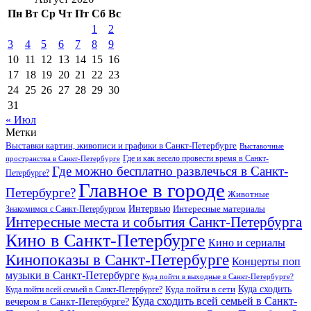
Пн
Вт
Ср
Чт
Пт
Сб
Вс
1
2
3
4
5
6
7
8
9
10
11
12
13
14
15
16
17
18
19
20
21
22
23
24
25
26
27
28
29
30
31
« Июл
Метки
Выставки картин, живописи и графики в Санкт-Петербурге
Выставочные
Где и как весело провести время в Санкт-
пространства в Санкт-Петербурге
Где можно бесплатно развлечься в Санкт-
Петербурге?
Главное в городе
Петербурге?
Животные
Интервью
Интересные материалы
Знакомимся с Санкт-Петербургом
Интересные места и события Санкт-Петербурга
Кино в Санкт-Петербурге
Кино и сериалы
Кинопоказы в Санкт-Петербурге
Концерты поп
музыки в Санкт-Петербурге
Куда пойти в выходные в Санкт-Петербурге?
Куда сходить
Куда пойти всей семьей в Санкт-Петербурге?
Куда пойти в сети
Куда сходить всей семьей в Санкт-
вечером в Санкт-Петербурге?