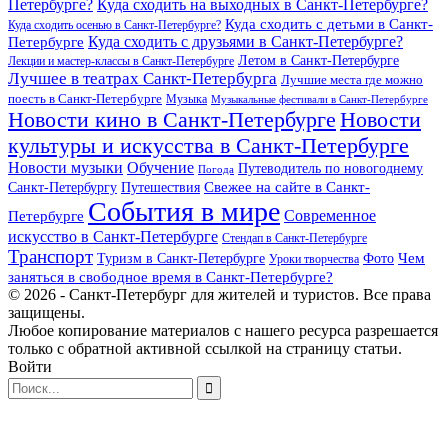
Петербурге?
Куда сходить на выходных в Санкт-Петербурге?
Куда сходить с детьми в Санкт-
Куда сходить осенью в Санкт-Петербурге?
Куда сходить с друзьями в Санкт-Петербурге?
Петербурге
Летом в Санкт-Петербурге
Лекции и мастер-классы в Санкт-Петербурге
Лучшее в театрах Санкт-Петербурга
Лучшие места где можно
поесть в Санкт-Петербурге
Музыка
Музыкальные фестивали в Санкт-Петербурге
Новости кино в Санкт-Петербурге
Новости
культуры и искусства в Санкт-Петербурге
Новости музыки
Обучение
Путеводитель по новогоднему
Погода
Свежее на сайте в Санкт-
Санкт-Петербургу
Путешествия
События в мире
Петербурге
Современное
искусство в Санкт-Петербурге
Стендап в Санкт-Петербурге
Транспорт
Чем
Туризм в Санкт-Петербурге
Фото
Уроки творчества
заняться в свободное время в Санкт-Петербурге?
© 2026 - Санкт-Петербург для жителей и туристов. Все права
защищены.
Любое копирование материалов с нашего ресурса разрешается
только с обратной активной ссылкой на страницу статьи.
Войти