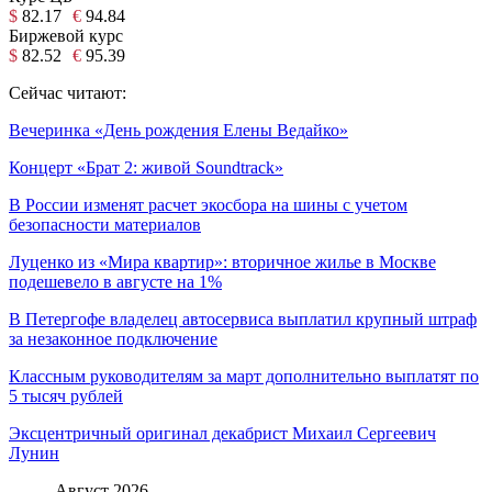
$
82.17
€
94.84
Биржевой курс
$
82.52
€
95.39
Сейчас читают:
Вечеринка «День рождения Елены Ведайко»
Концерт «Брат 2: живой Soundtrack»
В России изменят расчет экосбора на шины с учетом
безопасности материалов
Луценко из «Мира квартир»: вторичное жилье в Москве
подешевело в августе на 1%
В Петергофе владелец автосервиса выплатил крупный штраф
за незаконное подключение
Классным руководителям за март дополнительно выплатят по
5 тысяч рублей
Эксцентричный оригинал декабрист Михаил Сергеевич
Лунин
Август 2026