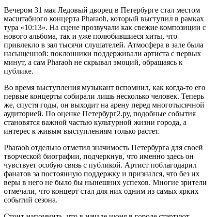
Вечером 31 мая Ледовый дворец в Петербурге стал местом
масштабного концерта Pharaoh, который выступил в рамках
тура «10:13». На сцене прозвучали как свежие композиции с
нового альбома, так и уже полюбившиеся хиты, что
привлекло в зал тысячи слушателей. Атмосфера в зале была
насыщенной: поклонники поддерживали артиста с первых
минут, а сам Pharaoh не скрывал эмоций, обращаясь к
публике.
Во время выступления музыкант вспомнил, как когда-то его
первые концерты собирали лишь несколько человек. Теперь
же, спустя годы, он выходит на арену перед многотысячной
аудиторией. По оценке Петербург2.ру, подобные события
становятся важной частью культурной жизни города, а
интерес к живым выступлениям только растет.
Pharaoh отдельно отметил значимость Петербурга для своей
творческой биографии, подчеркнув, что именно здесь он
чувствует особую связь с публикой. Артист поблагодарил
фанатов за постоянную поддержку и признался, что без их
веры в него не было бы нынешних успехов. Многие зрители
отмечали, что концерт стал для них одним из самых ярких
событий сезона.
Стоит напомнить, что в начале июня в городе стартуют