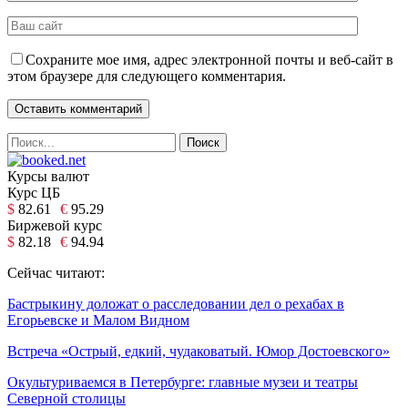
Сохраните мое имя, адрес электронной почты и веб-сайт в
этом браузере для следующего комментария.
Курсы валют
Курс ЦБ
$
82.61
€
95.29
Биржевой курс
$
82.18
€
94.94
Сейчас читают:
Бастрыкину доложат о расследовании дел о рехабах в
Егорьевске и Малом Видном
Встреча «Острый, едкий, чудаковатый. Юмор Достоевского»
Окультуриваемся в Петербурге: главные музеи и театры
Северной столицы