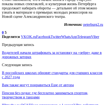
показы новых спектаклей, и культурная жизнь Петербурга
продолжает набирать обороты — детальнее об этом можно
узнать в материале о премьерах молодых режиссеров на
Новой сцене Александринского театра.
Источник:
peterburg2.ru
0
5
Поделится
VK
OK.ru
Facebook
Twitter
WhatsApp
Telegram
Viber
Предыдущая запись
Водителей начали штрафовать за остановку на «зебре» даже в
дорожных заторах
Следующая запись
В российских школах обновят стандарты для старших классов
с 2027 года
Вам также могут понравиться
Еще от автора
Пенсия без скуки: где бесплатно заниматься спортом,
творчеством и танцами