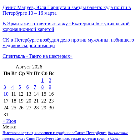
Денис Мацуев, Юля Паршута и звезды балета: куда пойти в
Петербурге 10 – 16 марта
В Эрмитаже готовят выставку «Екатерина I» с уникальной
коронационной каретой
СК в Петербурге возбудил дело против мужчины, избившего
медиков скорой помощи
Спектакль «Танго на шестерых»
Август 2026
Пн
Вт
Ср
Чт
Пт
Сб
Вс
1
2
3
4
5
6
7
8
9
10
11
12
13
14
15
16
17
18
19
20
21
22
23
24
25
26
27
28
29
30
31
« Июл
Метки
Выставки картин, живописи и графики в Санкт-Петербурге
Выставочные
Где и как весело провести время в Санкт-
пространства в Санкт-Петербурге